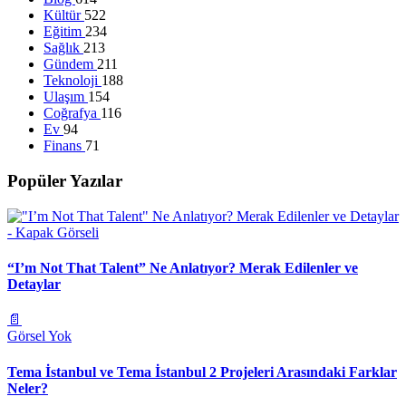
Kültür
522
Eğitim
234
Sağlık
213
Gündem
211
Teknoloji
188
Ulaşım
154
Coğrafya
116
Ev
94
Finans
71
Popüler Yazılar
“I’m Not That Talent” Ne Anlatıyor? Merak Edilenler ve
Detaylar
📄
Görsel Yok
Tema İstanbul ve Tema İstanbul 2 Projeleri Arasındaki Farklar
Neler?