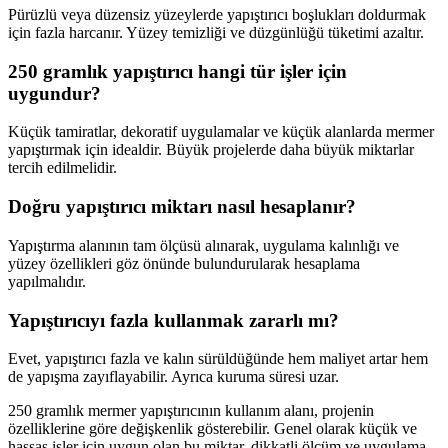
Pürüzlü veya düzensiz yüzeylerde yapıştırıcı boşlukları doldurmak
için fazla harcanır. Yüzey temizliği ve düzgünlüğü tüketimi azaltır.
250 gramlık yapıştırıcı hangi tür işler için
uygundur?
Küçük tamiratlar, dekoratif uygulamalar ve küçük alanlarda mermer
yapıştırmak için idealdir. Büyük projelerde daha büyük miktarlar
tercih edilmelidir.
Doğru yapıştırıcı miktarı nasıl hesaplanır?
Yapıştırma alanının tam ölçüsü alınarak, uygulama kalınlığı ve
yüzey özellikleri göz önünde bulundurularak hesaplama
yapılmalıdır.
Yapıştırıcıyı fazla kullanmak zararlı mı?
Evet, yapıştırıcı fazla ve kalın sürüldüğünde hem maliyet artar hem
de yapışma zayıflayabilir. Ayrıca kuruma süresi uzar.
250 gramlık mermer yapıştırıcının kullanım alanı, projenin
özelliklerine göre değişkenlik gösterebilir. Genel olarak küçük ve
hassas işler için uygun olan bu miktar, dikkatli ölçüm ve uygulama