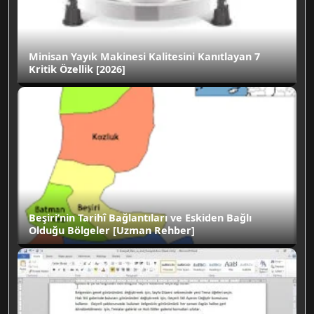
Minisan Yayık Makinesi Kalitesini Kanıtlayan 7
Kritik Özellik [2026]
Beşiri’nin Tarihî Bağlantıları ve Eskiden Bağlı
Olduğu Bölgeler [Uzman Rehber]