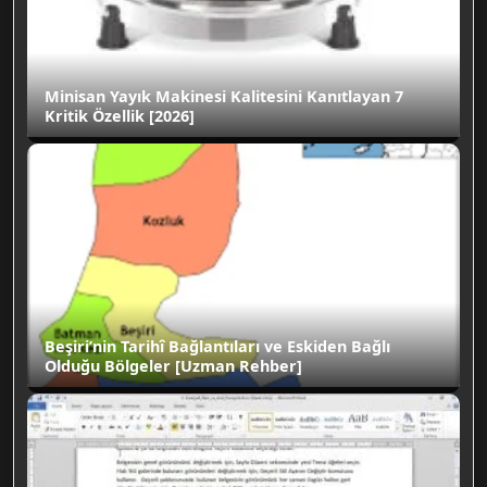
Minisan Yayık Makinesi Kalitesini Kanıtlayan 7
Kritik Özellik [2026]
Beşiri’nin Tarihî Bağlantıları ve Eskiden Bağlı
Olduğu Bölgeler [Uzman Rehber]