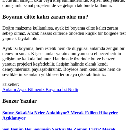
Evde anı amaçlı, okul veya kreş etkinliklerinde, kişisel hediyelerde,
dönüşümlü sanat projelerinde ve gelişim takibinde kullanılır.
Boyanın ciltte kalıcı zararı olur mu?
Doğru malzeme kullanılırsa, ayak izi boyama ciltte kalıcı zarara
sebep olmaz. Ancak hassas ciltlerde önceden küçük bir bölgede test
yapmak faydalı olur.
Ayak izi boyama, hem estetik hem de duygusal anlamda zengin bir
deneyim sunar. Kişisel anılar yaratmanın yanı sıra el becerilerinin
gelişimine katkıda bulunur. Handmade üzerinde bu ve benzeri
yaratıcı projeleri keşfedebilir, iletişim halinde olarak kendi
deneyimlerinizi paylaşabilirsiniz. Böylece hem kendinize hem de
sevdiklerinize anlam yüklü eserler ortaya çıkarabilirsiniz.
Etiketler:
Anlamı
Ayak
Bilmeniz
Boyama
İzi
Nedir
Benzer Yazılar
Sotwe Sokak’ta Neler Anlatılıyor? Merak Edilen Hikayeler
Açıklanıyor
Sen Benim Her Şeyimsin Şarkısı Ne Zaman Çıktı? Merak