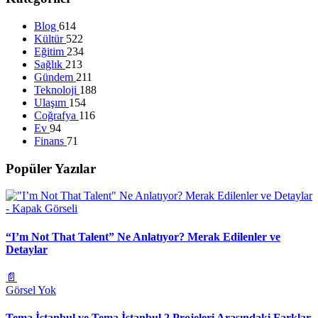
Blog
614
Kültür
522
Eğitim
234
Sağlık
213
Gündem
211
Teknoloji
188
Ulaşım
154
Coğrafya
116
Ev
94
Finans
71
Popüler Yazılar
“I’m Not That Talent” Ne Anlatıyor? Merak Edilenler ve
Detaylar
📄
Görsel Yok
Tema İstanbul ve Tema İstanbul 2 Projeleri Arasındaki Farklar