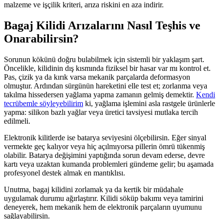
malzeme ve işçilik kriteri, arıza riskini en aza indirir.
Bagaj Kilidi Arızalarını Nasıl Teşhis ve
Onarabilirsin?
Sorunun kökünü doğru bulabilmek için sistemli bir yaklaşım şart.
Öncelikle, kilidinin dış kısmında fiziksel bir hasar var mı kontrol et.
Pas, çizik ya da kırık varsa mekanik parçalarda deformasyon
olmuştur. Ardından sürgünün hareketini elle test et; zorlanma veya
takılma hissedersen yağlama yapma zamanın gelmiş demektir.
Kendi
tecrübemle söyleyebilirim
ki, yağlama işlemini asla rastgele ürünlerle
yapma: silikon bazlı yağlar veya üretici tavsiyesi mutlaka tercih
edilmeli.
Elektronik kilitlerde ise batarya seviyesini ölçebilirsin. Eğer sinyal
vermekte geç kalıyor veya hiç açılmıyorsa pillerin ömrü tükenmiş
olabilir. Batarya değişimini yaptığında sorun devam ederse, devre
kartı veya uzaktan kumanda problemleri gündeme gelir; bu aşamada
profesyonel destek almak en mantıklısı.
Unutma, bagaj kilidini zorlamak ya da kertik bir müdahale
uygulamak durumu ağırlaştırır. Kilidi söküp bakımı veya tamirini
deneyerek, hem mekanik hem de elektronik parçaların uyumunu
sağlayabilirsin.