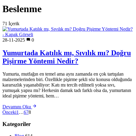
Beslenme
71 İçerik
28-11-2025
0
Yumurtada Katılık mı, Sıvılık mı? Doğru
Pişirme Yöntemi Nedir?
Yumurta, mutfağın en temel ama aynı zamanda en çok tartışılan
malzemelerinden biri. Özellikle pişirme şekli söz konusu olduğunda
kararsızlık yaşanabiliyor: Katı mı tercih edilmeli yoksa sıvı,
yumuşak yapısı mı? Herkesin damak tadı farklı olsa da, yumurtanın
ideal pişirme yöntemi, hem…
Devamını Oku
Önceki
1
…
6
7
8
Kategoriler
Blog
614