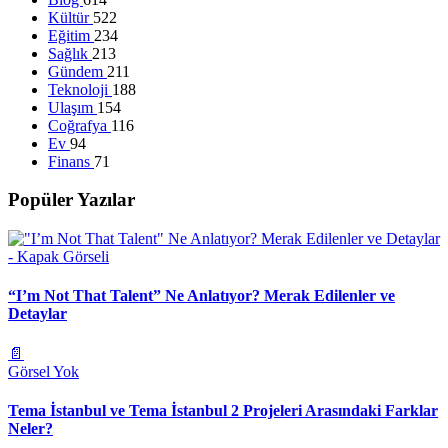
Kültür
522
Eğitim
234
Sağlık
213
Gündem
211
Teknoloji
188
Ulaşım
154
Coğrafya
116
Ev
94
Finans
71
Popüler Yazılar
“I’m Not That Talent” Ne Anlatıyor? Merak Edilenler ve
Detaylar
📄
Görsel Yok
Tema İstanbul ve Tema İstanbul 2 Projeleri Arasındaki Farklar
Neler?