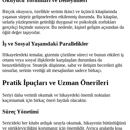
Okuyucu Yorumları ve Deneyimleri
Birçok okuyucu, özellikle serinin ikinci ve üçüncü kitaplarında
yaşanan sürpriz gelişmelerden etkilenmiş durumda. Bu kitaplar,
sırlarla yüzleşmenin getirdiği duygusal ve psikolojik zorlukları
gerçekçi biçimde sunuyor. Bu nedenle, kişisel gelişim açısından da
öğüt değer taşıyorlar.
İş ve Sosyal Yaşamdaki Parallelikler
Hikayelerdeki temalar, gizemin çözülme süreci ve bunun etkileri iş
ortamı veya sosyal ilişkilerde karşılaşılan durumlara da
benzetilebiliyor. Stratejik düşünme, sabır ve iletişim becerileri gibi
unsurlar, serinin verdiği alt mesajlardan sadece birkaçı.
Pratik İpuçları ve Uzman Önerileri
Seriyi daha verimli okumak ve hikayedeki önemli noktaları
kaçırmamak için birkaç öneri faydalı olacaktır.
Süreç Yönetimi
Sericideki her kitabı ardışık sırayla okumak, hikayenin bütünlüğünü
ve sürükleyiciliğini korumanız için önemlidir. Ayrıca aralarda kısa