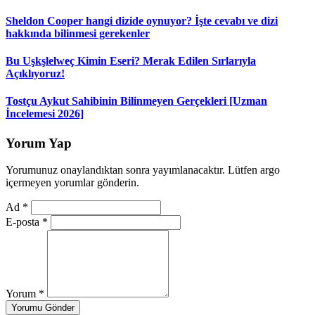
Sheldon Cooper hangi dizide oynuyor? İşte cevabı ve dizi
hakkında bilinmesi gerekenler
Bu Uşkşlelweç Kimin Eseri? Merak Edilen Sırlarıyla
Açıklıyoruz!
Tostçu Aykut Sahibinin Bilinmeyen Gerçekleri [Uzman
İncelemesi 2026]
Yorum Yap
Yorumunuz onaylandıktan sonra yayımlanacaktır. Lütfen argo
içermeyen yorumlar gönderin.
Ad
*
E-posta
*
Yorum
*
Yorumu Gönder