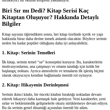
sürükleyici bir okuma temposu yakalanıyor.
Biri Sır mı Dedi? Kitap Serisi Kaç
Kitaptan Oluşuyor? Hakkında Detaylı
Bilgiler
Kitap sayısını öğrendikten sonra, her kitap özelinde içerik ve yapı
hakkında biraz daha derine inmek anlamlı olacaktır. Böylece serinin
neden bu kadar popüler olduğunu daha iyi anlayabiliriz.
1. Kitap: Serinin Temelleri
İlk kitap, serinin temel “sır” konseptini kuruyor. Bu, karakterlerin
motivasyonlarını, ana çatışmayı ve ortamı tanıttığı için kritik bir
başlangıç noktası. Ayrıca atmosferin ve temaların ilk işleniş biçimi
olarak okuyucuyu kendine bağlamada önemli rol oynuyor.
2. Kitap: Hikayenin Derinleşmesi
Serinin ikinci kitabı, bir önceki kitabın bıraktığı noktadan devam
ederek hikayeyi daha karmaşık hale getiriyor. Yeni karakterler, yeni
sırlar ve beklenmedik gelişmelerle okuru sürüklemeye devam ediyor.
Bu da serinin genel dinamiği açısından önemli bir adım.