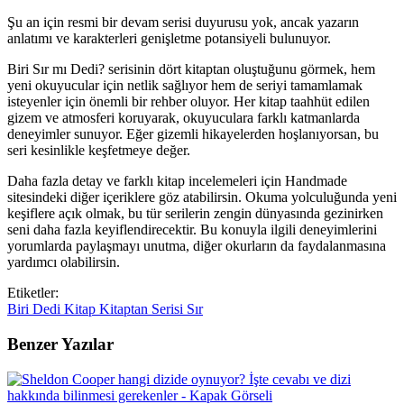
Şu an için resmi bir devam serisi duyurusu yok, ancak yazarın
anlatımı ve karakterleri genişletme potansiyeli bulunuyor.
Biri Sır mı Dedi? serisinin dört kitaptan oluştuğunu görmek, hem
yeni okuyucular için netlik sağlıyor hem de seriyi tamamlamak
isteyenler için önemli bir rehber oluyor. Her kitap taahhüt edilen
gizem ve atmosferi koruyarak, okuyuculara farklı katmanlarda
deneyimler sunuyor. Eğer gizemli hikayelerden hoşlanıyorsan, bu
seri kesinlikle keşfetmeye değer.
Daha fazla detay ve farklı kitap incelemeleri için Handmade
sitesindeki diğer içeriklere göz atabilirsin. Okuma yolculuğunda yeni
keşiflere açık olmak, bu tür serilerin zengin dünyasında gezinirken
seni daha fazla keyiflendirecektir. Bu konuyla ilgili deneyimlerini
yorumlarda paylaşmayı unutma, diğer okurların da faydalanmasına
yardımcı olabilirsin.
Etiketler:
Biri
Dedi
Kitap
Kitaptan
Serisi
Sır
Benzer Yazılar