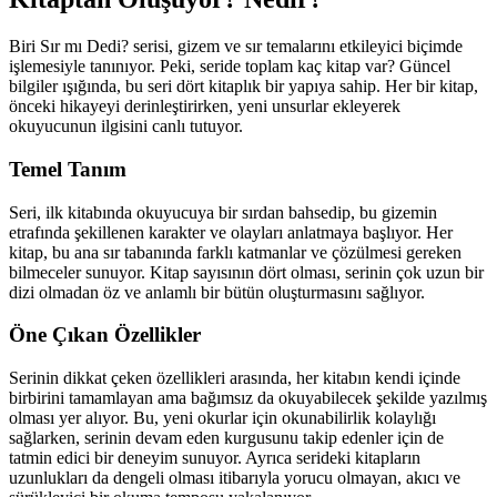
Biri Sır mı Dedi? serisi, gizem ve sır temalarını etkileyici biçimde
işlemesiyle tanınıyor. Peki, seride toplam kaç kitap var? Güncel
bilgiler ışığında, bu seri dört kitaplık bir yapıya sahip. Her bir kitap,
önceki hikayeyi derinleştirirken, yeni unsurlar ekleyerek
okuyucunun ilgisini canlı tutuyor.
Temel Tanım
Seri, ilk kitabında okuyucuya bir sırdan bahsedip, bu gizemin
etrafında şekillenen karakter ve olayları anlatmaya başlıyor. Her
kitap, bu ana sır tabanında farklı katmanlar ve çözülmesi gereken
bilmeceler sunuyor. Kitap sayısının dört olması, serinin çok uzun bir
dizi olmadan öz ve anlamlı bir bütün oluşturmasını sağlıyor.
Öne Çıkan Özellikler
Serinin dikkat çeken özellikleri arasında, her kitabın kendi içinde
birbirini tamamlayan ama bağımsız da okuyabilecek şekilde yazılmış
olması yer alıyor. Bu, yeni okurlar için okunabilirlik kolaylığı
sağlarken, serinin devam eden kurgusunu takip edenler için de
tatmin edici bir deneyim sunuyor. Ayrıca serideki kitapların
uzunlukları da dengeli olması itibarıyla yorucu olmayan, akıcı ve