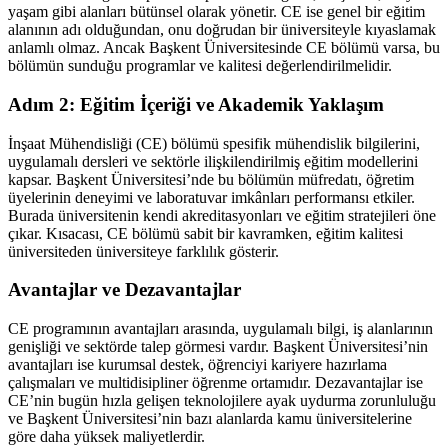
yaşam gibi alanları bütünsel olarak yönetir. CE ise genel bir eğitim
alanının adı olduğundan, onu doğrudan bir üniversiteyle kıyaslamak
anlamlı olmaz. Ancak Başkent Üniversitesinde CE bölümü varsa, bu
bölümün sunduğu programlar ve kalitesi değerlendirilmelidir.
Adım 2: Eğitim İçeriği ve Akademik Yaklaşım
İnşaat Mühendisliği (CE) bölümü spesifik mühendislik bilgilerini,
uygulamalı dersleri ve sektörle ilişkilendirilmiş eğitim modellerini
kapsar. Başkent Üniversitesi’nde bu bölümün müfredatı, öğretim
üyelerinin deneyimi ve laboratuvar imkânları performansı etkiler.
Burada üniversitenin kendi akreditasyonları ve eğitim stratejileri öne
çıkar. Kısacası, CE bölümü sabit bir kavramken, eğitim kalitesi
üniversiteden üniversiteye farklılık gösterir.
Avantajlar ve Dezavantajlar
CE programının avantajları arasında, uygulamalı bilgi, iş alanlarının
genişliği ve sektörde talep görmesi vardır. Başkent Üniversitesi’nin
avantajları ise kurumsal destek, öğrenciyi kariyere hazırlama
çalışmaları ve multidisipliner öğrenme ortamıdır. Dezavantajlar ise
CE’nin bugün hızla gelişen teknolojilere ayak uydurma zorunluluğu
ve Başkent Üniversitesi’nin bazı alanlarda kamu üniversitelerine
göre daha yüksek maliyetlerdir.