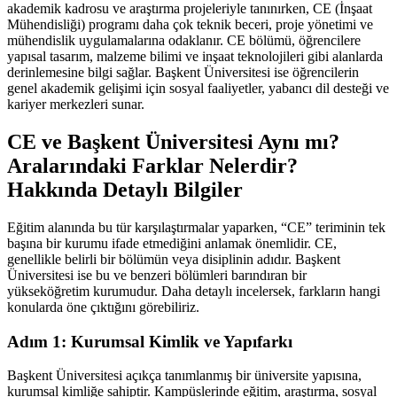
akademik kadrosu ve araştırma projeleriyle tanınırken, CE (İnşaat
Mühendisliği) programı daha çok teknik beceri, proje yönetimi ve
mühendislik uygulamalarına odaklanır. CE bölümü, öğrencilere
yapısal tasarım, malzeme bilimi ve inşaat teknolojileri gibi alanlarda
derinlemesine bilgi sağlar. Başkent Üniversitesi ise öğrencilerin
genel akademik gelişimi için sosyal faaliyetler, yabancı dil desteği ve
kariyer merkezleri sunar.
CE ve Başkent Üniversitesi Aynı mı?
Aralarındaki Farklar Nelerdir?
Hakkında Detaylı Bilgiler
Eğitim alanında bu tür karşılaştırmalar yaparken, “CE” teriminin tek
başına bir kurumu ifade etmediğini anlamak önemlidir. CE,
genellikle belirli bir bölümün veya disiplinin adıdır. Başkent
Üniversitesi ise bu ve benzeri bölümleri barındıran bir
yükseköğretim kurumudur. Daha detaylı incelersek, farkların hangi
konularda öne çıktığını görebiliriz.
Adım 1: Kurumsal Kimlik ve Yapıfarkı
Başkent Üniversitesi açıkça tanımlanmış bir üniversite yapısına,
kurumsal kimliğe sahiptir. Kampüslerinde eğitim, araştırma, sosyal