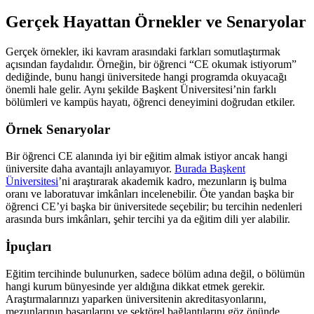
Gerçek Hayattan Örnekler ve Senaryolar
Gerçek örnekler, iki kavram arasındaki farkları somutlaştırmak
açısından faydalıdır. Örneğin, bir öğrenci “CE okumak istiyorum”
dediğinde, bunu hangi üniversitede hangi programda okuyacağı
önemli hale gelir. Aynı şekilde Başkent Üniversitesi’nin farklı
bölümleri ve kampüs hayatı, öğrenci deneyimini doğrudan etkiler.
Örnek Senaryolar
Bir öğrenci CE alanında iyi bir eğitim almak istiyor ancak hangi
üniversite daha avantajlı anlayamıyor.
Burada Başkent
Üniversitesi
’ni araştırarak akademik kadro, mezunların iş bulma
oranı ve laboratuvar imkânları incelenebilir. Öte yandan başka bir
öğrenci CE’yi başka bir üniversitede seçebilir; bu tercihin nedenleri
arasında burs imkânları, şehir tercihi ya da eğitim dili yer alabilir.
İpuçları
Eğitim tercihinde bulunurken, sadece bölüm adına değil, o bölümün
hangi kurum bünyesinde yer aldığına dikkat etmek gerekir.
Araştırmalarınızı yaparken üniversitenin akreditasyonlarını,
mezunlarının başarılarını ve sektörel bağlantılarını göz önünde