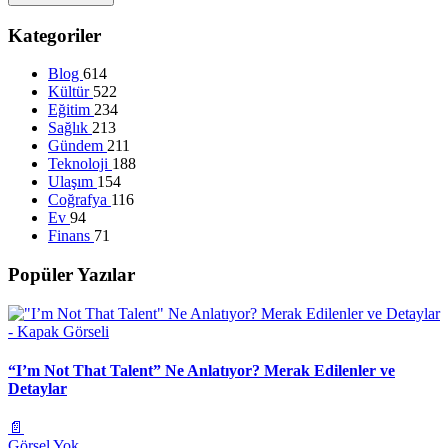
Kategoriler
Blog
614
Kültür
522
Eğitim
234
Sağlık
213
Gündem
211
Teknoloji
188
Ulaşım
154
Coğrafya
116
Ev
94
Finans
71
Popüler Yazılar
“I’m Not That Talent” Ne Anlatıyor? Merak Edilenler ve
Detaylar
📄
Görsel Yok