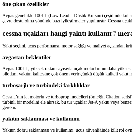
öne çıkan özellikler
Avgas genellikle 100LL (Low Lead – Düşük Kurşun) çeşidinde kullanılır
çevre dostu olma yönünde bazı iyileştirmeler yapılmıştır. Cessna uçakl
cessna uçakları hangi yakıtı kullanır? mera
Yakıt seçimi, uçuş performansı, motor sağlığı ve maliyet açısından krit
avgastan beklentiler
Avgas 100LL, yüksek oktan sayısıyla uçak motorlarının daha yüksek sık
pilotları, yakıtın kalitesine çok önem verir çünkü düşük kaliteli yakıt m
turboşarjlı ve turbindeki farklılıklar
Cessna’nın jet motorlu ve turboprop modelleri (örneğin Citation serisi)
türbinli bir modelini ele alırsak, bu tür uçaklar Jet-A yakıtı veya benz
gerekir.
yakıtın saklanması ve kullanımı
Yakıtın doğru saklanması ve kullanımı, uçuş güvenliğinde kilit rol oyna