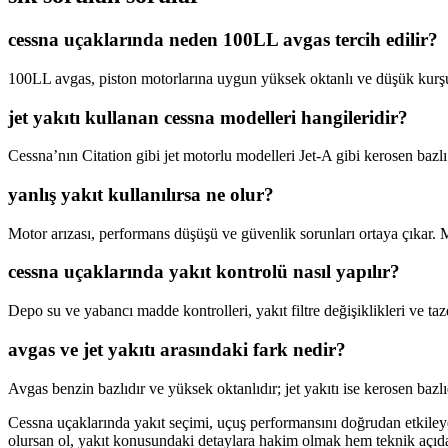
cessna uçaklarında neden 100LL avgas tercih edilir?
100LL avgas, piston motorlarına uygun yüksek oktanlı ve düşük kurşun
jet yakıtı kullanan cessna modelleri hangileridir?
Cessna’nın Citation gibi jet motorlu modelleri Jet-A gibi kerosen bazlı y
yanlış yakıt kullanılırsa ne olur?
Motor arızası, performans düşüşü ve güvenlik sorunları ortaya çıkar. Mo
cessna uçaklarında yakıt kontrolü nasıl yapılır?
Depo su ve yabancı madde kontrolleri, yakıt filtre değişiklikleri ve ta
avgas ve jet yakıtı arasındaki fark nedir?
Avgas benzin bazlıdır ve yüksek oktanlıdır; jet yakıtı ise kerosen bazlı
Cessna uçaklarında yakıt seçimi, uçuş performansını doğrudan etkileye
olursan ol, yakıt konusundaki detaylara hakim olmak hem teknik açıda