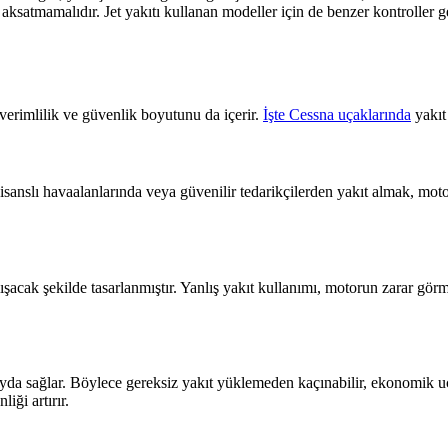
ini aksatmamalıdır. Jet yakıtı kullanan modeller için de benzer kontroll
verimlilik ve güvenlik boyutunu da içerir.
İşte Cessna uçaklarında
yakıt 
 Lisanslı havaalanlarında veya güvenilir tedarikçilerden yakıt almak, mo
acak şekilde tasarlanmıştır. Yanlış yakıt kullanımı, motorun zarar görm
yda sağlar. Böylece gereksiz yakıt yüklemeden kaçınabilir, ekonomik uç
iği artırır.