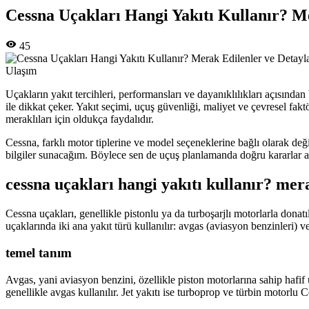
Cessna Uçakları Hangi Yakıtı Kullanır? M
45
Ulaşım
Uçakların yakıt tercihleri, performansları ve dayanıklılıkları açısında
ile dikkat çeker. Yakıt seçimi, uçuş güvenliği, maliyet ve çevresel fak
meraklıları için oldukça faydalıdır.
Cessna, farklı motor tiplerine ve model seçeneklerine bağlı olarak deği
bilgiler sunacağım. Böylece sen de uçuş planlamanda doğru kararlar alab
cessna uçakları hangi yakıtı kullanır? mer
Cessna uçakları, genellikle pistonlu ya da turboşarjlı motorlarla donatı
uçaklarında iki ana yakıt türü kullanılır: avgas (aviasyon benzinleri) v
temel tanım
Avgas, yani aviasyon benzini, özellikle piston motorlarına sahip hafi
genellikle avgas kullanılır. Jet yakıtı ise turboprop ve türbin motorlu 