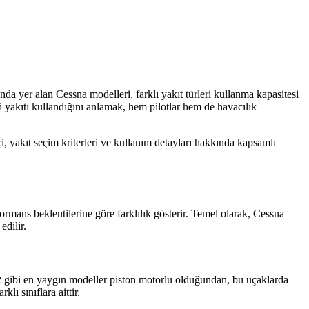
nda yer alan Cessna modelleri, farklı yakıt türleri kullanma kapasitesi
gi yakıtı kullandığını anlamak, hem pilotlar hem de havacılık
ri, yakıt seçim kriterleri ve kullanım detayları hakkında kapsamlı
rformans beklentilerine göre farklılık gösterir. Temel olarak, Cessna
edilir.
82 gibi en yaygın modeller piston motorlu olduğundan, bu uçaklarda
lı sınıflara aittir.