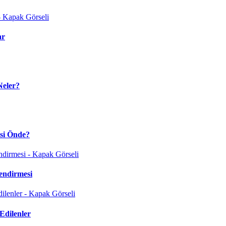
ar
Neler?
isi Önde?
endirmesi
Edilenler