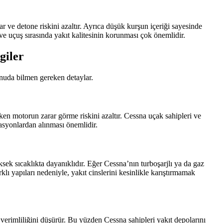
ve detone riskini azaltır. Ayrıca düşük kurşun içeriği sayesinde
ve uçuş sırasında yakıt kalitesinin korunması çok önemlidir.
giler
konuda bilmen gereken detaylar.
en motorun zarar görme riskini azaltır. Cessna uçak sahipleri ve
stasyonlardan alınması önemlidir.
ksek sıcaklıkta dayanıklıdır. Eğer Cessna’nın turboşarjlı ya da gaz
klı yapıları nedeniyle, yakıt cinslerini kesinlikle karıştırmamak
 verimliliğini düşürür. Bu yüzden Cessna sahipleri yakıt depolarını