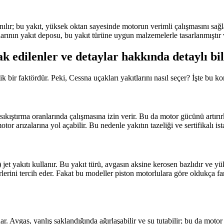
; bu yakıt, yüksek oktan sayesinde motorun verimli çalışmasını sağlar 
arının yakıt deposu, bu yakıt türüne uygun malzemelerle tasarlanmıştır 
k edilenler ve detaylar hakkında detaylı bil
ik bir faktördür. Peki, Cessna uçakları yakıtlarını nasıl seçer? İşte bu 
ıştırma oranlarında çalışmasına izin verir. Bu da motor gücünü artırırk
otor arızalarına yol açabilir. Bu nedenle yakıtın tazeliği ve sertifikalı i
 jet yakıtı kullanır. Bu yakıt türü, avgasın aksine kerosen bazlıdır ve yü
erlerini tercih eder. Fakat bu modeller piston motorlulara göre oldukça far
r. Avgas, yanlış saklandığında ağırlaşabilir ve su tutabilir; bu da motor