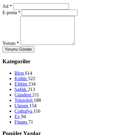
Ad
*
E-posta
*
Yorum
*
Yorumu Gönder
Kategoriler
Blog
614
Kültür
522
Eğitim
234
Sağlık
213
Gündem
211
Teknoloji
188
Ulaşım
154
Coğrafya
116
Ev
94
Finans
71
Popüler Yazılar