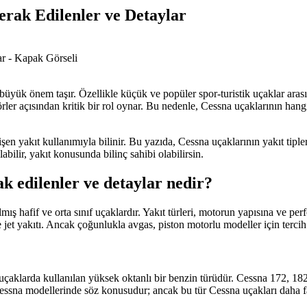
erak Edilenler ve Detaylar
n büyük önem taşır. Özellikle küçük ve popüler spor-turistik uçaklar arası
törler açısından kritik bir rol oynar. Bu nedenle, Cessna uçaklarının han
şen yakıt kullanımıyla bilinir. Bu yazıda, Cessna uçaklarının yakıt tiple
ilir, yakıt konusunda bilinç sahibi olabilirsin.
ak edilenler ve detaylar nedir?
lmış hafif ve orta sınıf uçaklardır. Yakıt türleri, motorun yapısına ve pe
e jet yakıtı. Ancak çoğunlukla avgas, piston motorlu modeller için tercih 
f uçaklarda kullanılan yüksek oktanlı bir benzin türüdür. Cessna 172, 1
Cessna modellerinde söz konusudur; ancak bu tür Cessna uçakları daha fark