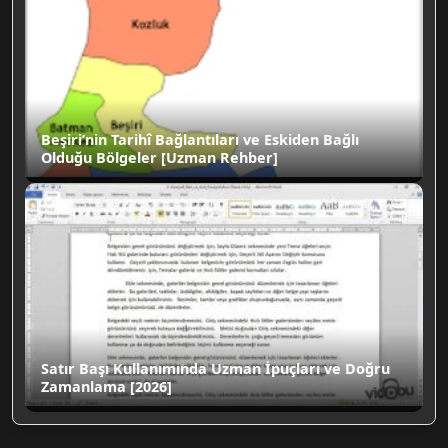
Beşiri’nin Tarihî Bağlantıları ve Eskiden Bağlı
Olduğu Bölgeler [Uzman Rehber]
Satır Başı Kullanımında Uzman İpuçları ve Doğru
Zamanlama [2026]