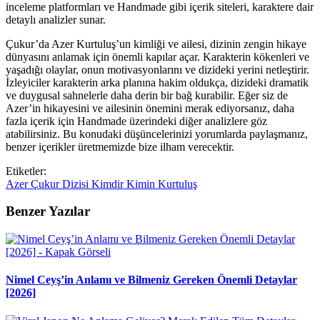
inceleme platformları ve Handmade gibi içerik siteleri, karaktere dair
detaylı analizler sunar.
Çukur’da Azer Kurtuluş’un kimliği ve ailesi, dizinin zengin hikaye
dünyasını anlamak için önemli kapılar açar. Karakterin kökenleri ve
yaşadığı olaylar, onun motivasyonlarını ve dizideki yerini netleştirir.
İzleyiciler karakterin arka planına hakim oldukça, dizideki dramatik
ve duygusal sahnelerle daha derin bir bağ kurabilir. Eğer siz de
Azer’in hikayesini ve ailesinin önemini merak ediyorsanız, daha
fazla içerik için Handmade üzerindeki diğer analizlere göz
atabilirsiniz. Bu konudaki düşüncelerinizi yorumlarda paylaşmanız,
benzer içerikler üretmemizde bize ilham verecektir.
Etiketler:
Azer
Çukur
Dizisi
Kimdir
Kimin
Kurtuluş
Benzer Yazılar
Nimel Ceyş’in Anlamı ve Bilmeniz Gereken Önemli Detaylar
[2026]