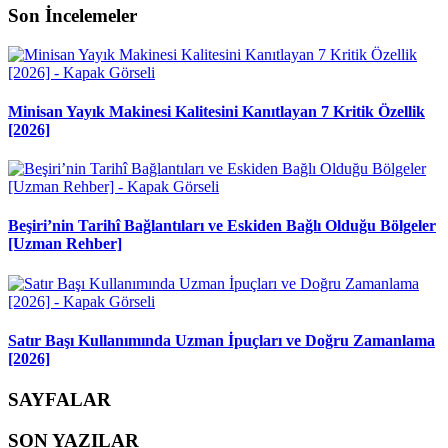
Son İncelemeler
Minisan Yayık Makinesi Kalitesini Kanıtlayan 7 Kritik Özellik
[2026]
Beşiri’nin Tarihî Bağlantıları ve Eskiden Bağlı Olduğu Bölgeler
[Uzman Rehber]
Satır Başı Kullanımında Uzman İpuçları ve Doğru Zamanlama
[2026]
SAYFALAR
SON YAZILAR