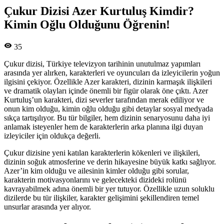
Çukur Dizisi Azer Kurtuluş Kimdir?
Kimin Oğlu Olduğunu Öğrenin!
35
Çukur dizisi, Türkiye televizyon tarihinin unutulmaz yapımları
arasında yer alırken, karakterleri ve oyuncuları da izleyicilerin yoğun
ilgisini çekiyor. Özellikle Azer karakteri, dizinin karmaşık ilişkileri
ve dramatik olayları içinde önemli bir figür olarak öne çıktı. Azer
Kurtuluş’un karakteri, dizi severler tarafından merak ediliyor ve
onun kim olduğu, kimin oğlu olduğu gibi detaylar sosyal medyada
sıkça tartışılıyor. Bu tür bilgiler, hem dizinin senaryosunu daha iyi
anlamak isteyenler hem de karakterlerin arka planına ilgi duyan
izleyiciler için oldukça değerli.
Çukur dizisine yeni katılan karakterlerin kökenleri ve ilişkileri,
dizinin soğuk atmosferine ve derin hikayesine büyük katkı sağlıyor.
Azer’in kim olduğu ve ailesinin kimler olduğu gibi sorular,
karakterin motivasyonlarını ve gelecekteki dizideki rolünü
kavrayabilmek adına önemli bir yer tutuyor. Özellikle uzun soluklu
dizilerde bu tür ilişkiler, karakter gelişimini şekillendiren temel
unsurlar arasında yer alıyor.