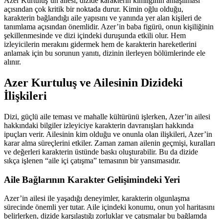
Azer Kurtuluş’un ailesi, dizide karakterin kimliğinin anlaşılması
açısından çok kritik bir noktada durur. Kimin oğlu olduğu,
karakterin bağlandığı aile yapısını ve yanında yer alan kişileri de
tanımlama açısından önemlidir. Azer’in baba figürü, onun kişiliğinin
şekillenmesinde ve dizi içindeki duruşunda etkili olur. Hem
izleyicilerin merakını gidermek hem de karakterin hareketlerini
anlamak için bu sorunun yanıtı, dizinin ilerleyen bölümlerinde ele
alınır.
Azer Kurtuluş ve Ailesinin Dizideki
İlişkileri
Dizi, güçlü aile teması ve mahalle kültürünü işlerken, Azer’in ailesi
hakkındaki bilgiler izleyiciye karakterin davranışları hakkında
ipuçları verir. Ailesinin kim olduğu ve onunla olan ilişkileri, Azer’in
karar alma süreçlerini etkiler. Zaman zaman ailenin geçmişi, kuralları
ve değerleri karakterin üstünde baskı oluşturabilir. Bu da dizide
sıkça işlenen “aile içi çatışma” temasının bir yansımasıdır.
Aile Bağlarının Karakter Gelişimindeki Yeri
Azer’in ailesi ile yaşadığı deneyimler, karakterin olgunlaşma
sürecinde önemli yer tutar. Aile içindeki konumu, onun yol haritasını
belirlerken, dizide karşılaştığı zorluklar ve çatışmalar bu bağlamda