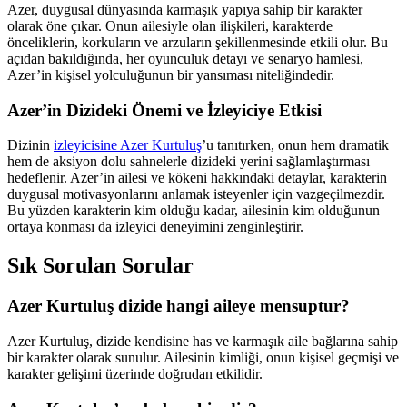
Azer, duygusal dünyasında karmaşık yapıya sahip bir karakter
olarak öne çıkar. Onun ailesiyle olan ilişkileri, karakterde
önceliklerin, korkuların ve arzuların şekillenmesinde etkili olur. Bu
açıdan bakıldığında, her oyunculuk detayı ve senaryo hamlesi,
Azer’in kişisel yolculuğunun bir yansıması niteliğindedir.
Azer’in Dizideki Önemi ve İzleyiciye Etkisi
Dizinin
izleyicisine Azer Kurtuluş
’u tanıtırken, onun hem dramatik
hem de aksiyon dolu sahnelerle dizideki yerini sağlamlaştırması
hedeflenir. Azer’in ailesi ve kökeni hakkındaki detaylar, karakterin
duygusal motivasyonlarını anlamak isteyenler için vazgeçilmezdir.
Bu yüzden karakterin kim olduğu kadar, ailesinin kim olduğunun
ortaya konması da izleyici deneyimini zenginleştirir.
Sık Sorulan Sorular
Azer Kurtuluş dizide hangi aileye mensuptur?
Azer Kurtuluş, dizide kendisine has ve karmaşık aile bağlarına sahip
bir karakter olarak sunulur. Ailesinin kimliği, onun kişisel geçmişi ve
karakter gelişimi üzerinde doğrudan etkilidir.