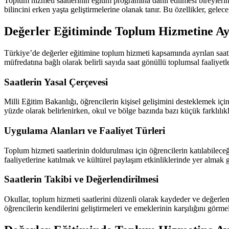
Toplum hizmeti saatlerinin eğitim programına dahil edilmesi bireylerin 
bilincini erken yaşta geliştirmelerine olanak tanır. Bu özellikler, gelec
Değerler Eğitiminde Toplum Hizmetine Ayr
Türkiye’de değerler eğitimine toplum hizmeti kapsamında ayrılan saat
müfredatına bağlı olarak belirli sayıda saat gönüllü toplumsal faaliyetl
Saatlerin Yasal Çerçevesi
Milli Eğitim Bakanlığı, öğrencilerin kişisel gelişimini desteklemek içi
yüzde olarak belirlenirken, okul ve bölge bazında bazı küçük farklılıkl
Uygulama Alanları ve Faaliyet Türleri
Toplum hizmeti saatlerinin doldurulması için öğrencilerin katılabilece
faaliyetlerine katılmak ve kültürel paylaşım etkinliklerinde yer almak gi
Saatlerin Takibi ve Değerlendirilmesi
Okullar, toplum hizmeti saatlerini düzenli olarak kaydeder ve değerlend
öğrencilerin kendilerini geliştirmeleri ve emeklerinin karşılığını görm