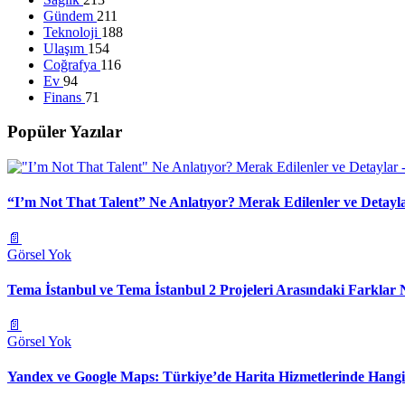
Gündem
211
Teknoloji
188
Ulaşım
154
Coğrafya
116
Ev
94
Finans
71
Popüler Yazılar
“I’m Not That Talent” Ne Anlatıyor? Merak Edilenler ve Detayl
📄
Görsel Yok
Tema İstanbul ve Tema İstanbul 2 Projeleri Arasındaki Farklar 
📄
Görsel Yok
Yandex ve Google Maps: Türkiye’de Harita Hizmetlerinde Hang