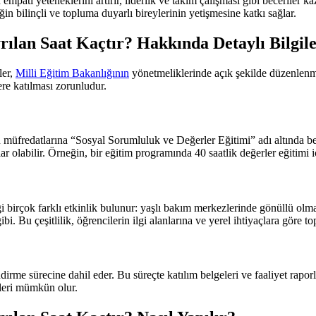
empati yeteneklerini artırır, liderlik ve takım çalışması gibi beceriler
eğin bilinçli ve topluma duyarlı bireylerinin yetişmesine katkı sağlar.
ılan Saat Kaçtır? Hakkında Detaylı Bilgil
ler,
Milli Eğitim Bakanlığının
yönetmeliklerinde açık şekilde düzenlenmiş
ere katılması zorunludur.
n müfredatlarına “Sosyal Sorumluluk ve Değerler Eğitimi” adı altında beli
ar olabilir. Örneğin, bir eğitim programında 40 saatlik değerler eğitimi 
ği birçok farklı etkinlik bulunur: yaşlı bakım merkezlerinde gönüllü ol
bi. Bu çeşitlilik, öğrencilerin ilgi alanlarına ve yerel ihtiyaçlara göre t
irme sürecine dahil eder. Bu süreçte katılım belgeleri ve faaliyet raporl
eleri mümkün olur.