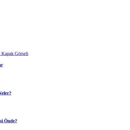
ar
Neler?
isi Önde?