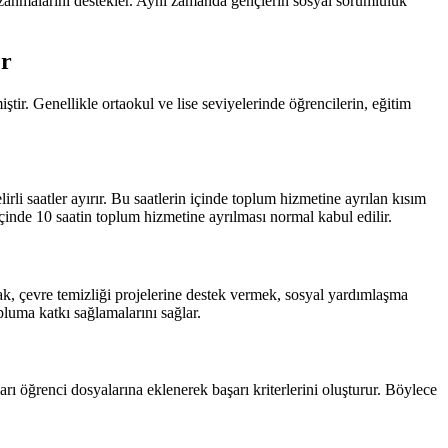
 kazanmalarını destekler. Aynı zamanda gençlerin sosyal sorumluluk
er
tir. Genellikle ortaokul ve lise seviyelerinde öğrencilerin, eğitim
rli saatler ayırır. Bu saatlerin içinde toplum hizmetine ayrılan kısım
içinde 10 saatin toplum hizmetine ayrılması normal kabul edilir.
mak, çevre temizliği projelerine destek vermek, sosyal yardımlaşma
opluma katkı sağlamalarını sağlar.
arı öğrenci dosyalarına eklenerek başarı kriterlerini oluşturur. Böylece