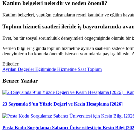
Katılım belgeleri nelerdir ve neden önemli?
Katılım belgeleri, yaptığın çalışmaların resmi kanıtıdır ve eğitim haya
Toplum hizmeti saatleri ileride iş başvurularında ava
Evet, bu tür sosyal sorumluluk deneyimleri özgeçmişinde olumlu bir iz b
Verilen bilgiler ışığında toplum hizmetine ayrılan saatlerin sadece for
deneyimlerin bu konuda önemli; istersen yorumlarda paylaşabilirsin. A
Etiketler:
Ayrılan
Değerler
Eğitiminde
Hizmetine
Saat
Toplum
Benzer Yazılar
23 Sayısında 9’un Yüzde Değeri ve Kesin Hesaplama [2026]
Posta Kodu Sorgulama: Sabancı Üniversitesi için Kesin Bilgi [20