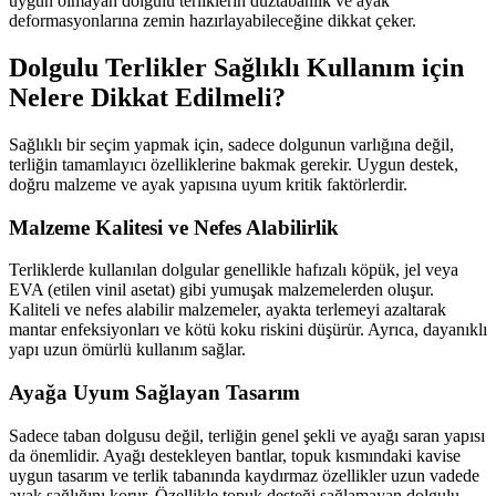
uygun olmayan dolgulu terliklerin düztabanlık ve ayak
deformasyonlarına zemin hazırlayabileceğine dikkat çeker.
Dolgulu Terlikler Sağlıklı Kullanım için
Nelere Dikkat Edilmeli?
Sağlıklı bir seçim yapmak için, sadece dolgunun varlığına değil,
terliğin tamamlayıcı özelliklerine bakmak gerekir. Uygun destek,
doğru malzeme ve ayak yapısına uyum kritik faktörlerdir.
Malzeme Kalitesi ve Nefes Alabilirlik
Terliklerde kullanılan dolgular genellikle hafızalı köpük, jel veya
EVA (etilen vinil asetat) gibi yumuşak malzemelerden oluşur.
Kaliteli ve nefes alabilir malzemeler, ayakta terlemeyi azaltarak
mantar enfeksiyonları ve kötü koku riskini düşürür. Ayrıca, dayanıklı
yapı uzun ömürlü kullanım sağlar.
Ayağa Uyum Sağlayan Tasarım
Sadece taban dolgusu değil, terliğin genel şekli ve ayağı saran yapısı
da önemlidir. Ayağı destekleyen bantlar, topuk kısmındaki kavise
uygun tasarım ve terlik tabanında kaydırmaz özellikler uzun vadede
ayak sağlığını korur. Özellikle topuk desteği sağlamayan dolgulu