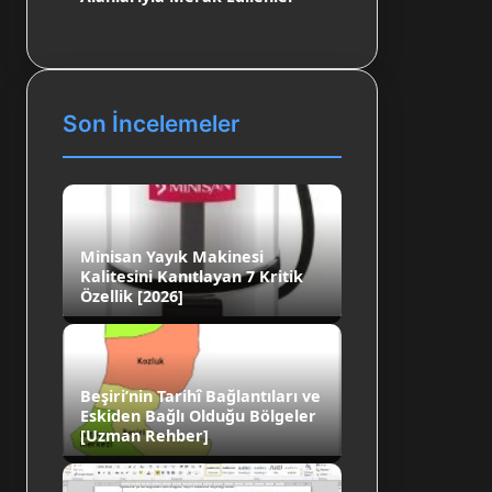
Son İncelemeler
Minisan Yayık Makinesi
Kalitesini Kanıtlayan 7 Kritik
Özellik [2026]
Beşiri’nin Tarihî Bağlantıları ve
Eskiden Bağlı Olduğu Bölgeler
[Uzman Rehber]