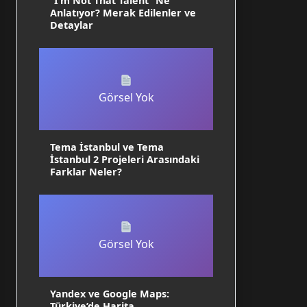
“I’m Not That Talent” Ne
Anlatıyor? Merak Edilenler ve
Detaylar
Görsel Yok
Tema İstanbul ve Tema
İstanbul 2 Projeleri Arasındaki
Farklar Neler?
Görsel Yok
Yandex ve Google Maps:
Türkiye’de Harita