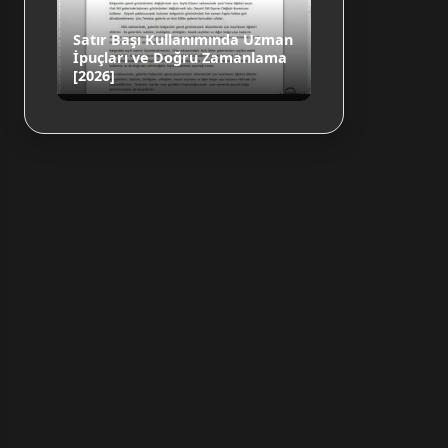
Satır Başı Kullanımında Uzman
İpuçları ve Doğru Zamanlama
[2026]