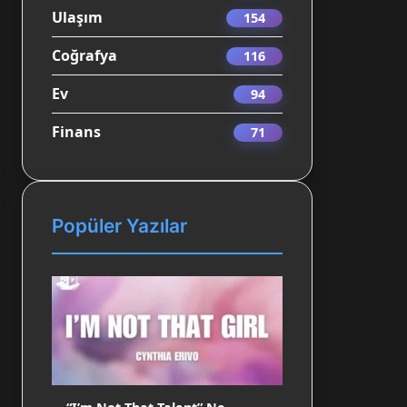
Ulaşım
154
Coğrafya
116
Ev
94
Finans
71
Popüler Yazılar