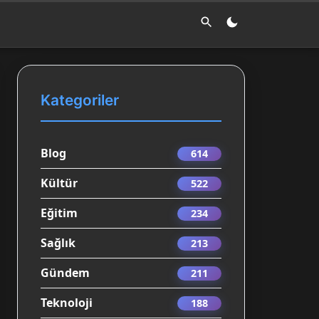
Kategoriler
Blog
614
Kültür
522
Eğitim
234
Sağlık
213
Gündem
211
Teknoloji
188