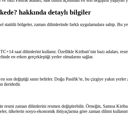
 ve bazı Pasifik adaları, saat dilimi açısından en son değişimi yaşayan y
kede? hakkında detaylı bilgiler
 statülü bölgeler, zaman dilimlerinde farklı uygulamalara sahip. Bu yerle
TC+14 saat dilimlerini kullanır. Özellikle Kiribati’nin bazı adaları, 
linde en erken gerçekleştiği yerler olmalarını sağlar.
 en son değiştiği sınırı belirler. Doğu Pasifik’te, bu çizgiye yakın yerl
n ileridedir.
 resmi zaman dilimlerini resmen değiştirebilir. Örneğin, Samoa Kiribati il
ler, ülkelerin sosyo-ekonomik ihtiyaçlarına göre zaman dilimi kullanımı