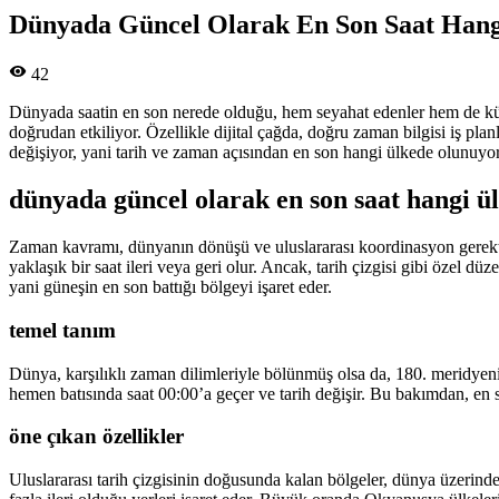
Dünyada Güncel Olarak En Son Saat Hang
42
Dünyada saatin en son nerede olduğu, hem seyahat edenler hem de kürese
doğrudan etkiliyor. Özellikle dijital çağda, doğru zaman bilgisi iş p
değişiyor, yani tarih ve zaman açısından en son hangi ülkede olunuyor
dünyada güncel olarak en son saat hangi ü
Zaman kavramı, dünyanın dönüşü ve uluslararası koordinasyon gerektird
yaklaşık bir saat ileri veya geri olur. Ancak, tarih çizgisi gibi özel dü
yani güneşin en son battığı bölgeyi işaret eder.
temel tanım
Dünya, karşılıklı zaman dilimleriyle bölünmüş olsa da, 180. meridyenin
hemen batısında saat 00:00’a geçer ve tarih değişir. Bu bakımdan, en so
öne çıkan özellikler
Uluslararası tarih çizgisinin doğusunda kalan bölgeler, dünya üzerindek