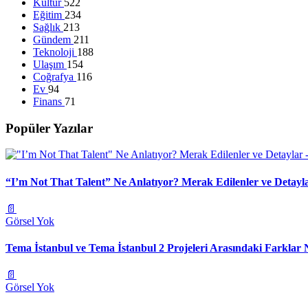
Kültür
522
Eğitim
234
Sağlık
213
Gündem
211
Teknoloji
188
Ulaşım
154
Coğrafya
116
Ev
94
Finans
71
Popüler Yazılar
“I’m Not That Talent” Ne Anlatıyor? Merak Edilenler ve Detayl
📄
Görsel Yok
Tema İstanbul ve Tema İstanbul 2 Projeleri Arasındaki Farklar 
📄
Görsel Yok