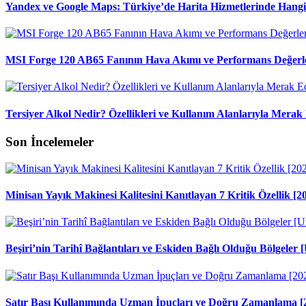
Yandex ve Google Maps: Türkiye’de Harita Hizmetlerinde Hang
MSI Forge 120 AB65 Fanının Hava Akımı ve Performans Değerl
Tersiyer Alkol Nedir? Özellikleri ve Kullanım Alanlarıyla Merak 
Son İncelemeler
Minisan Yayık Makinesi Kalitesini Kanıtlayan 7 Kritik Özellik [2
Beşiri’nin Tarihî Bağlantıları ve Eskiden Bağlı Olduğu Bölgele
Satır Başı Kullanımında Uzman İpuçları ve Doğru Zamanlama [