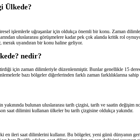
i Ülkede?
l işlemlerle uğraşanlar için oldukça önemli bir konu. Zaman dilimleri ve
lanlarından uluslararası görüşmelere kadar pek çok alanda kritik rol oyn
, merak uyandıran bir konu haline geliyor.
lkede? nedir?
iği için zaman dilimleriyle düzenlenmiştir. Bunlar genellikle 15 derece
zenlemelerle bazı bölgeler diğerlerinden farklı zaman farklılıklarına sahip 
 yakınında bulunan uluslararası tarih çizgisi, tarih ve saatin değişim 
n saat dilimini kullanan ülkeler bu tarih çizgisine oldukça yakındır.
i en ileri saat dilimlerini kullanır. Bu bölgeler, yeni günü dünyanın ger