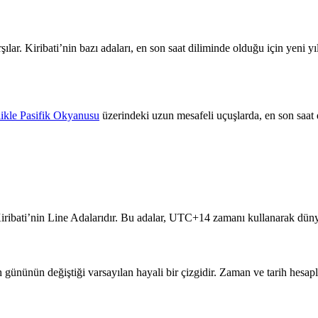
rşılar. Kiribati’nin bazı adaları, en son saat diliminde olduğu için yeni
likle Pasifik Okyanusu
üzerindeki uzun mesafeli uçuşlarda, en son saat 
ibati’nin Line Adalarıdır. Bu adalar, UTC+14 zamanı kullanarak dünyanı
ih gününün değiştiği varsayılan hayali bir çizgidir. Zaman ve tarih hesap