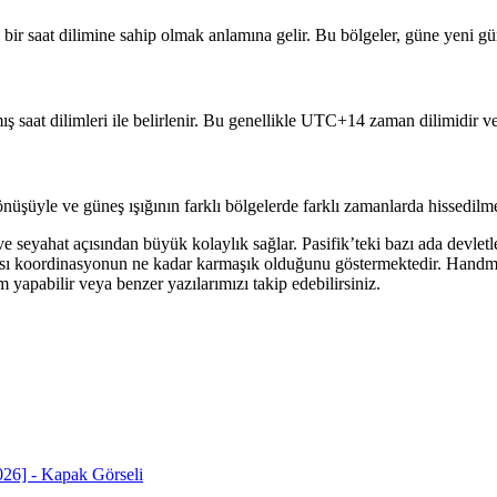
r saat dilimine sahip olmak anlamına gelir. Bu bölgeler, güne yeni günü 
nmış saat dilimleri ile belirlenir. Bu genellikle UTC+14 zaman dilimidir ve
üşüyle ve güneş ışığının farklı bölgelerde farklı zamanlarda hissedilme
ve seyahat açısından büyük kolaylık sağlar. Pasifik’teki bazı ada devlet
rası koordinasyonun ne kadar karmaşık olduğunu göstermektedir. Handmade 
apabilir veya benzer yazılarımızı takip edebilirsiniz.