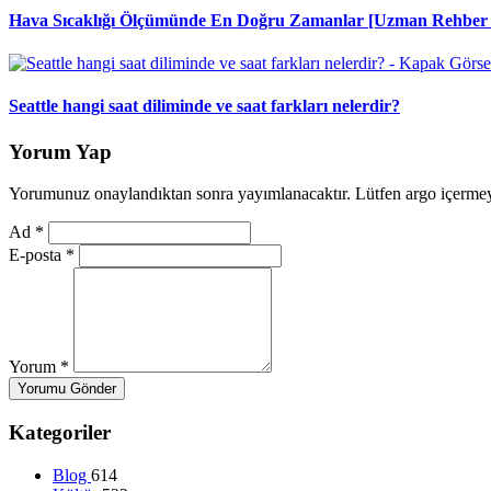
Hava Sıcaklığı Ölçümünde En Doğru Zamanlar [Uzman Rehber 
Seattle hangi saat diliminde ve saat farkları nelerdir?
Yorum Yap
Yorumunuz onaylandıktan sonra yayımlanacaktır. Lütfen argo içerme
Ad
*
E-posta
*
Yorum
*
Yorumu Gönder
Kategoriler
Blog
614