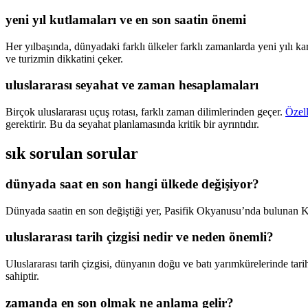
yeni yıl kutlamaları ve en son saatin önemi
Her yılbaşında, dünyadaki farklı ülkeler farklı zamanlarda yeni yılı ka
ve turizmin dikkatini çeker.
uluslararası seyahat ve zaman hesaplamaları
Birçok uluslararası uçuş rotası, farklı zaman dilimlerinden geçer.
Özel
gerektirir. Bu da seyahat planlamasında kritik bir ayrıntıdır.
sık sorulan sorular
dünyada saat en son hangi ülkede değişiyor?
Dünyada saatin en son değiştiği yer, Pasifik Okyanusu’nda bulunan Kir
uluslararası tarih çizgisi nedir ve neden önemli?
Uluslararası tarih çizgisi, dünyanın doğu ve batı yarımkürelerinde tar
sahiptir.
zamanda en son olmak ne anlama gelir?