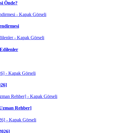
isi Önde?
endirmesi
Edilenler
026]
r [Uzman Rehber]
2026]