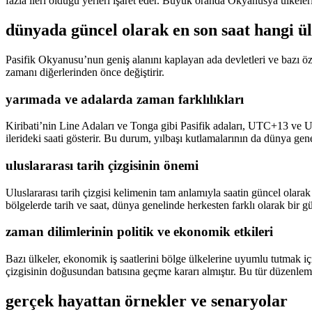
fazla ileri olduğu yerleri işaret eder. Büyük oranda Okyanusya ülkeleri
dünyada güncel olarak en son saat hangi ül
Pasifik Okyanusu’nun geniş alanını kaplayan ada devletleri ve bazı özel
zamanı diğerlerinden önce değiştirir.
yarımada ve adalarda zaman farklılıkları
Kiribati’nin Line Adaları ve Tonga gibi Pasifik adaları, UTC+13 ve U
ilerideki saati gösterir. Bu durum, yılbaşı kutlamalarının da dünya gene
uluslararası tarih çizgisinin önemi
Uluslararası tarih çizgisi kelimenin tam anlamıyla saatin güncel olarak
bölgelerde tarih ve saat, dünya genelinde herkesten farklı olarak bir gü
zaman dilimlerinin politik ve ekonomik etkileri
Bazı ülkeler, ekonomik iş saatlerini bölge ülkelerine uyumlu tutmak için
çizgisinin doğusundan batısına geçme kararı almıştır. Bu tür düzenleme
gerçek hayattan örnekler ve senaryolar