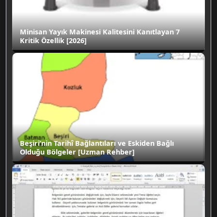
Minisan Yayık Makinesi Kalitesini Kanıtlayan 7
Kritik Özellik [2026]
Beşiri’nin Tarihî Bağlantıları ve Eskiden Bağlı
Olduğu Bölgeler [Uzman Rehber]