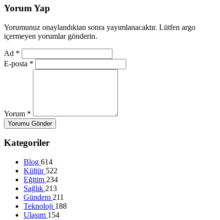
Yorum Yap
Yorumunuz onaylandıktan sonra yayımlanacaktır. Lütfen argo
içermeyen yorumlar gönderin.
Ad
*
E-posta
*
Yorum
*
Yorumu Gönder
Kategoriler
Blog
614
Kültür
522
Eğitim
234
Sağlık
213
Gündem
211
Teknoloji
188
Ulaşım
154