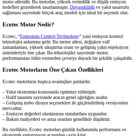
motor ailesidir. Bu motorlar, yüksek verimlilik ve düşük emisyon
hedefleri gözetilerek tasarlanmıştır.
Dayanıklılığı
ve yakıt tasarrufu
sağlaması sayesinde birçok araç modeli için ideal bir seçenek olur.
Ecotec Motor Nedir?
Ecotec, “
Emissions Control Technology
” yani emisyon kontrol
teknolojisi anlamına gelir. Bu motor ailesi, değişken valf
zamanlaması, yüksek sıkıştırma oranı ve gelişmiş yakıt enjeksiyon
sistemleriyle öne çıkar. Bu teknolojiler sayesinde motor,
performanstan ödün vermeden çevreye duyarlı bir şekilde çalışabilir.
Ecotec Motorların Öne Çıkan Özellikleri
Ecotec motorların başlıca avantajları şunlardır:
– Yakıt ekonomisi konusunda optimize edilmiştir.
– Hafif tasarımı sayesinde aracın genel ağırlığını azaltır.
– Gelişmiş turbo dizayn seçenekleri ile güçlendirilmiş versiyonları
mevcuttur.
– Emisyon değerleri uluslararası standartlara uygundur.
– Bakım maliyetleri ve arıza oranları genellikle düşüktür.
Bu özellikler, Ecotec motorları günlük kullanımda performans ve
ekonomik entegrasyon açısından cazip kılar.