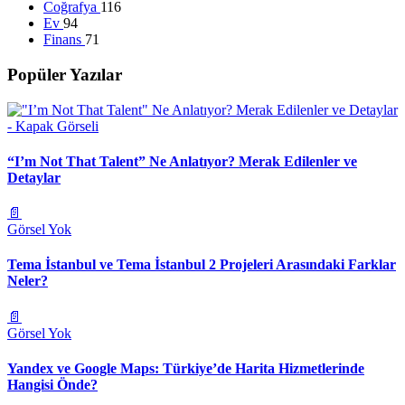
Coğrafya
116
Ev
94
Finans
71
Popüler Yazılar
“I’m Not That Talent” Ne Anlatıyor? Merak Edilenler ve
Detaylar
📄
Görsel Yok
Tema İstanbul ve Tema İstanbul 2 Projeleri Arasındaki Farklar
Neler?
📄
Görsel Yok
Yandex ve Google Maps: Türkiye’de Harita Hizmetlerinde
Hangisi Önde?