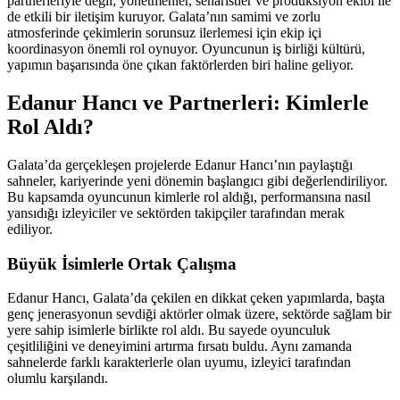
partnerleriyle değil; yönetmenler, senaristler ve prodüksiyon ekibi ile
de etkili bir iletişim kuruyor. Galata’nın samimi ve zorlu
atmosferinde çekimlerin sorunsuz ilerlemesi için ekip içi
koordinasyon önemli rol oynuyor. Oyuncunun iş birliği kültürü,
yapımın başarısında öne çıkan faktörlerden biri haline geliyor.
Edanur Hancı ve Partnerleri: Kimlerle
Rol Aldı?
Galata’da gerçekleşen projelerde Edanur Hancı’nın paylaştığı
sahneler, kariyerinde yeni dönemin başlangıcı gibi değerlendiriliyor.
Bu kapsamda oyuncunun kimlerle rol aldığı, performansına nasıl
yansıdığı izleyiciler ve sektörden takipçiler tarafından merak
ediliyor.
Büyük İsimlerle Ortak Çalışma
Edanur Hancı, Galata’da çekilen en dikkat çeken yapımlarda, başta
genç jenerasyonun sevdiği aktörler olmak üzere, sektörde sağlam bir
yere sahip isimlerle birlikte rol aldı. Bu sayede oyunculuk
çeşitliliğini ve deneyimini artırma fırsatı buldu. Aynı zamanda
sahnelerde farklı karakterlerle olan uyumu, izleyici tarafından
olumlu karşılandı.