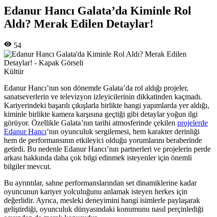
Edanur Hancı Galata’da Kiminle Rol
Aldı? Merak Edilen Detaylar!
54
Kültür
Edanur Hancı’nın son dönemde Galata’da rol aldığı projeler,
sanatseverlerin ve televizyon izleyicilerinin dikkatinden kaçmadı.
Kariyerindeki başarılı çıkışlarla birlikte hangi yapımlarda yer aldığı,
kiminle birlikte kamera karşısına geçtiği gibi detaylar yoğun ilgi
görüyor. Özellikle Galata’nın tarihi atmosferinde çekilen
projelerde
Edanur Hancı
’nın oyunculuk sergilemesi, hem karakter derinliği
hem de performansının etkileyici olduğu yorumlarını beraberinde
getirdi. Bu nedenle Edanur Hancı’nın partnerleri ve projelerin perde
arkası hakkında daha çok bilgi edinmek isteyenler için önemli
bilgiler mevcut.
Bu ayrıntılar, sahne performanslarından set dinamiklerine kadar
oyuncunun kariyer yolculuğunu anlamak isteyen herkes için
değerlidir. Ayrıca, mesleki deneyimini hangi isimlerle paylaşarak
geliştirdiği, oyunculuk dünyasındaki konumunu nasıl perçinlediği