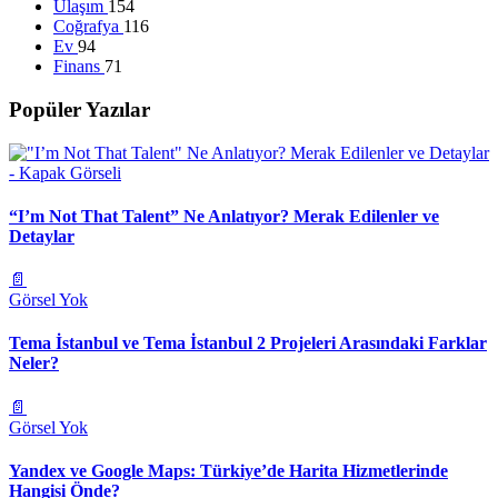
Ulaşım
154
Coğrafya
116
Ev
94
Finans
71
Popüler Yazılar
“I’m Not That Talent” Ne Anlatıyor? Merak Edilenler ve
Detaylar
📄
Görsel Yok
Tema İstanbul ve Tema İstanbul 2 Projeleri Arasındaki Farklar
Neler?
📄
Görsel Yok
Yandex ve Google Maps: Türkiye’de Harita Hizmetlerinde
Hangisi Önde?