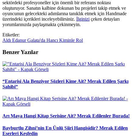
sektördeki profesyoneller için önemli bir referans noktası
oluşturuyor. Sanatın kalbine dokunan bu projeleri takip etmek ve
oyuncunun gelecekteki adımlarına tanıklık etmek için Handmade
üzerindeki içerikleri inceleyebilirsiniz.
İlginizi
çeken detayları
yorumlarınızda paylaşmakta çekinmeyin.
Etiketler:
Aldı
Edanur
Galata'da
Hancı
Kiminle
Rol
Benzer Yazılar
“Entarisi Ala Benziyor Sözleri Kime Ait? Merak Edilen Şarkı
Sahibi”
Arı Maya Hangi Kitap Serisine Ait? Merak Edilenler Burada!
Bayburtlu Zihni’nin En Ünlü Şiiri Hangisidir? Merak Edilen
Eserleri Keşfedin