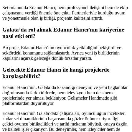
Set ortamında Edanur Hancı, hem profesyonel iletişimi hem de ekip
çalışmasına verdiği önemle öne çıktı. Partnerleriyle kurduğu uyum
ve yönetmenle olan iş birliği, projenin kalitesini artırdı.
Galata’da rol almak Edanur Hancı’nın kariyerine
nasıl etki etti?
Bu proje, Edanur Hancı’nın oyunculuk yetkinliğini pekiştirdi ve
sektördeki konumunu sağlamlaştırdı. Ayrıca yeni iş birliklerinin
kapılarını açarak geleceğe dönük fırsatlar yarattı.
Gelecekte Edanur Hancı ile hangi projelerde
karşılaşabiliriz?
Edanur Hancı’nın, Galata’da kazandığı deneyim ve yeni bağlantılar
doğrultusunda farklı türlerde, hem televizyon hem de sinema
projelerinde yer alması bekleniyor. Gelişmeler Handmade gibi
platformlardan duyuruluyor.
Edanur Hancı’nın Galata’daki çalışmaları, oyunculuğun incelikleri
kadar set dinamiklerinin başarısını da gözler önüne seriyor. İlgi
çekici oyuncu birliktelikleri ve tarihi mekanın büyüsü, ortaya özgün
ve kaliteli işler çıkarıyor. Bu deneyimler, hem izleyiciler hem de