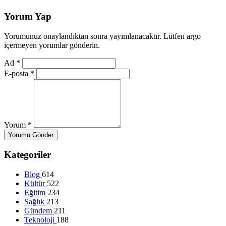
Yorum Yap
Yorumunuz onaylandıktan sonra yayımlanacaktır. Lütfen argo
içermeyen yorumlar gönderin.
Ad
*
E-posta
*
Yorum
*
Yorumu Gönder
Kategoriler
Blog
614
Kültür
522
Eğitim
234
Sağlık
213
Gündem
211
Teknoloji
188