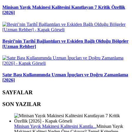
Minisan Yayık Makinesi Kalitesini Kanıtlayan 7 Kritik Özellik
[2026]
Beşiri’nin Tarihî Bağlantıları ve Eskiden Bağlı Olduğu Bölgeler
[Uzman Rehber]
Satır Başı Kullanımında Uzman İpuçları ve Doğru Zamanlama
[2026]
SAYFALAR
SON YAZILAR
Minisan Yayık Makinesi Kalitesini Kanıtla...
Minisan Yayık
Makinesi Kalitesi Neden Öne Çıkıyor? Temel Kriterlere