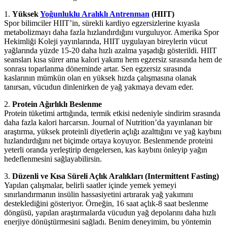
1.
Yüksek
Yoğunluklu Aralıklı Antrenman
(HIIT)
Spor bilimciler HIIT’in, sürekli kardiyo egzersizlerine kıyasla
metabolizmayı daha fazla hızlandırdığını vurguluyor. Amerika Spor
Hekimliği Koleji yayınlarında, HIIT uygulayan bireylerin vücut
yağlarında yüzde 15-20 daha hızlı azalma yaşadığı gösterildi. HIIT
seansları kısa sürer ama kalori yakımı hem egzersiz sırasında hem de
sonrası toparlanma döneminde artar. Sen egzersiz sırasında
kaslarının mümkün olan en yüksek hızda çalışmasına olanak
tanırsan, vücudun dinlenirken de yağ yakmaya devam eder.
2.
Protein Ağırlıklı Beslenme
Protein tüketimi arttığında, termik etkisi nedeniyle sindirim sırasında
daha fazla kalori harcarsın. Journal of Nutrition’da yayınlanan bir
araştırma, yüksek proteinli diyetlerin açlığı azalttığını ve yağ kaybını
hızlandırdığını net biçimde ortaya koyuyor. Beslenmende proteini
yeterli oranda yerleştirip dengelersen, kas kaybını önleyip yağın
hedeflenmesini sağlayabilirsin.
3.
Düzenli ve Kısa Süreli Açlık Aralıkları (Intermittent Fasting)
Yapılan çalışmalar, belirli saatler içinde yemek yemeyi
sınırlandırmanın insülin hassasiyetini artırarak yağ yakımını
desteklediğini gösteriyor. Örneğin, 16 saat açlık-8 saat beslenme
döngüsü, yapılan araştırmalarda vücudun yağ depolarını daha hızlı
enerjiye dönüştürmesini sağladı. Benim deneyimim, bu yöntemin