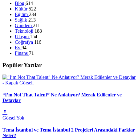
Blog
614
Kültür
522
Eğitim
234
Sağlık
213
Gündem
211
Teknoloji
188
Ulaşım
154
Coğrafya
116
Ev
94
Finans
71
Popüler Yazılar
“I’m Not That Talent” Ne Anlatıyor? Merak Edilenler ve
Detaylar
📄
Görsel Yok
Tema İstanbul ve Tema İstanbul 2 Projeleri Arasındaki Farklar
Neler?