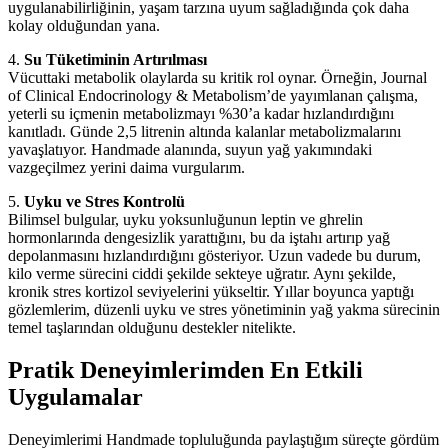
uygulanabilirliğinin, yaşam tarzına uyum sağladığında çok daha
kolay olduğundan yana.
4.
Su Tüketiminin Artırılması
Vücuttaki metabolik olaylarda su kritik rol oynar. Örneğin, Journal
of Clinical Endocrinology & Metabolism’de yayımlanan çalışma,
yeterli su içmenin metabolizmayı %30’a kadar hızlandırdığını
kanıtladı. Günde 2,5 litrenin altında kalanlar metabolizmalarını
yavaşlatıyor. Handmade alanında, suyun yağ yakımındaki
vazgeçilmez yerini daima vurgularım.
5.
Uyku ve Stres Kontrolü
Bilimsel bulgular, uyku yoksunluğunun leptin ve ghrelin
hormonlarında dengesizlik yarattığını, bu da iştahı artırıp yağ
depolanmasını hızlandırdığını gösteriyor. Uzun vadede bu durum,
kilo verme sürecini ciddi şekilde sekteye uğratır. Aynı şekilde,
kronik stres kortizol seviyelerini yükseltir. Yıllar boyunca yaptığı
gözlemlerim, düzenli uyku ve stres yönetiminin yağ yakma sürecinin
temel taşlarından olduğunu destekler nitelikte.
Pratik Deneyimlerimden En Etkili
Uygulamalar
Deneyimlerimi Handmade topluluğunda paylaştığım süreçte gördüm