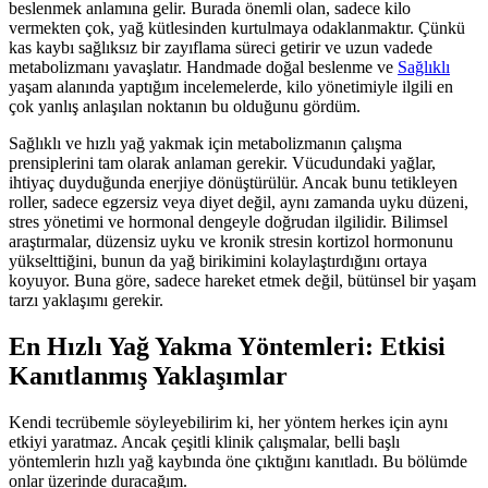
beslenmek anlamına gelir. Burada önemli olan, sadece kilo
vermekten çok, yağ kütlesinden kurtulmaya odaklanmaktır. Çünkü
kas kaybı sağlıksız bir zayıflama süreci getirir ve uzun vadede
metabolizmanı yavaşlatır. Handmade doğal beslenme ve
Sağlıklı
yaşam alanında yaptığım incelemelerde, kilo yönetimiyle ilgili en
çok yanlış anlaşılan noktanın bu olduğunu gördüm.
Sağlıklı ve hızlı yağ yakmak için metabolizmanın çalışma
prensiplerini tam olarak anlaman gerekir. Vücudundaki yağlar,
ihtiyaç duyduğunda enerjiye dönüştürülür. Ancak bunu tetikleyen
roller, sadece egzersiz veya diyet değil, aynı zamanda uyku düzeni,
stres yönetimi ve hormonal dengeyle doğrudan ilgilidir. Bilimsel
araştırmalar, düzensiz uyku ve kronik stresin kortizol hormonunu
yükselttiğini, bunun da yağ birikimini kolaylaştırdığını ortaya
koyuyor. Buna göre, sadece hareket etmek değil, bütünsel bir yaşam
tarzı yaklaşımı gerekir.
En Hızlı Yağ Yakma Yöntemleri: Etkisi
Kanıtlanmış Yaklaşımlar
Kendi tecrübemle söyleyebilirim ki, her yöntem herkes için aynı
etkiyi yaratmaz. Ancak çeşitli klinik çalışmalar, belli başlı
yöntemlerin hızlı yağ kaybında öne çıktığını kanıtladı. Bu bölümde
onlar üzerinde duracağım.