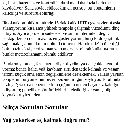
ki, insan bazen az ve kontrollü adımlarla daha fazla ilerleme
kaydediyor. Sana söyleyebileceğim en net şey, bu yöntemlerin
kalıcılığı ve sürdürülebilirliği.
İlk olarak, günlük rutinimde 15 dakikalık HIIT egzersizlerini asla
atlamıyorum; kısa ama yüksek tempolu çalışmak vücudumu dinç
tutuyor. Ayrıca proteini sadece et ve süt ürünlerinden değil,
baklagillerden de almaya özen gösteriyorum; bu şekilde çeşitlilik
sağlamak iştahımı kontrol altında tutuyor. Handmade’in önerdiği
bitki bazlı takviyeleri zaman zaman destek olarak kullanıyorum;
bunlar metabolizmamı olumlu etkiliyor.
Bunların yanında, fazla uzun diyet diyelim ya da açlıkla kendini
yorma; bence kalıcı yağ kaybının sırrı dengede kalmak ve yaşam
tarzını küçük ama etkin değişikliklerle desteklemek. Yıllara yayılan
takiplerim bu yöntemin beceri kazandırdığını söylüyor. Etrafımda
hızlı yağ yakma denemelerinin çoğunun neden başarısız kaldığını
biliyorum; genellikle sürdürülebilirlik eksikliği ve yanlış bilgi
kaynakları yüzünden.
Sıkça Sorulan Sorular
Yağ yakarken aç kalmak doğru mu?