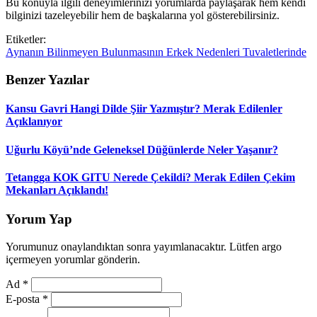
Bu konuyla ilgili deneyimlerinizi yorumlarda paylaşarak hem kendi
bilginizi tazeleyebilir hem de başkalarına yol gösterebilirsiniz.
Etiketler:
Aynanın
Bilinmeyen
Bulunmasının
Erkek
Nedenleri
Tuvaletlerinde
Benzer Yazılar
Kansu Gavri Hangi Dilde Şiir Yazmıştır? Merak Edilenler
Açıklanıyor
Uğurlu Köyü’nde Geleneksel Düğünlerde Neler Yaşanır?
Tetangga KOK GITU Nerede Çekildi? Merak Edilen Çekim
Mekanları Açıklandı!
Yorum Yap
Yorumunuz onaylandıktan sonra yayımlanacaktır. Lütfen argo
içermeyen yorumlar gönderin.
Ad
*
E-posta
*