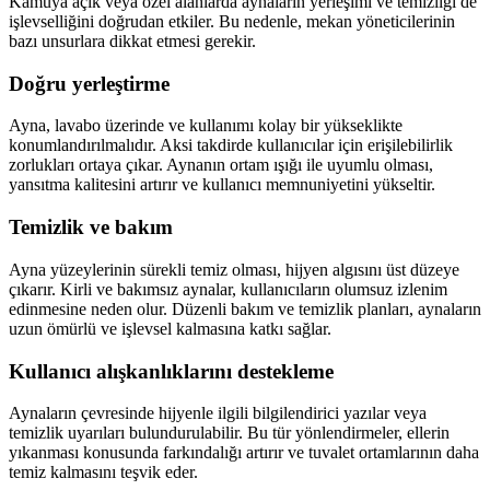
Kamuya açık veya özel alanlarda aynaların yerleşimi ve temizliği de
işlevselliğini doğrudan etkiler. Bu nedenle, mekan yöneticilerinin
bazı unsurlara dikkat etmesi gerekir.
Doğru yerleştirme
Ayna, lavabo üzerinde ve kullanımı kolay bir yükseklikte
konumlandırılmalıdır. Aksi takdirde kullanıcılar için erişilebilirlik
zorlukları ortaya çıkar. Aynanın ortam ışığı ile uyumlu olması,
yansıtma kalitesini artırır ve kullanıcı memnuniyetini yükseltir.
Temizlik ve bakım
Ayna yüzeylerinin sürekli temiz olması, hijyen algısını üst düzeye
çıkarır. Kirli ve bakımsız aynalar, kullanıcıların olumsuz izlenim
edinmesine neden olur. Düzenli bakım ve temizlik planları, aynaların
uzun ömürlü ve işlevsel kalmasına katkı sağlar.
Kullanıcı alışkanlıklarını destekleme
Aynaların çevresinde hijyenle ilgili bilgilendirici yazılar veya
temizlik uyarıları bulundurulabilir. Bu tür yönlendirmeler, ellerin
yıkanması konusunda farkındalığı artırır ve tuvalet ortamlarının daha
temiz kalmasını teşvik eder.