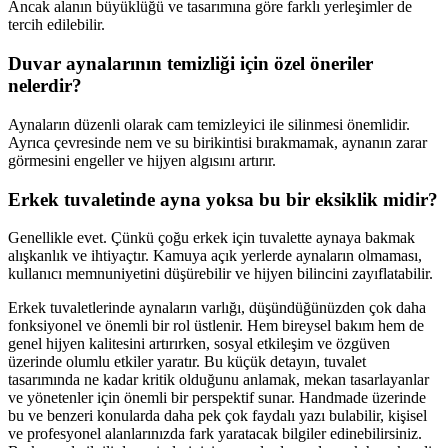
Ancak alanın büyüklüğü ve tasarımına göre farklı yerleşimler de
tercih edilebilir.
Duvar aynalarının temizliği için özel öneriler
nelerdir?
Aynaların düzenli olarak cam temizleyici ile silinmesi önemlidir.
Ayrıca çevresinde nem ve su birikintisi bırakmamak, aynanın zarar
görmesini engeller ve hijyen algısını artırır.
Erkek tuvaletinde ayna yoksa bu bir eksiklik midir?
Genellikle evet. Çünkü çoğu erkek için tuvalette aynaya bakmak
alışkanlık ve ihtiyaçtır. Kamuya açık yerlerde aynaların olmaması,
kullanıcı memnuniyetini düşürebilir ve hijyen bilincini zayıflatabilir.
Erkek tuvaletlerinde aynaların varlığı, düşündüğünüzden çok daha
fonksiyonel ve önemli bir rol üstlenir. Hem bireysel bakım hem de
genel hijyen kalitesini artırırken, sosyal etkileşim ve özgüven
üzerinde olumlu etkiler yaratır. Bu küçük detayın, tuvalet
tasarımında ne kadar kritik olduğunu anlamak, mekan tasarlayanlar
ve yönetenler için önemli bir perspektif sunar. Handmade üzerinde
bu ve benzeri konularda daha pek çok faydalı yazı bulabilir, kişisel
ve profesyonel alanlarınızda fark yaratacak bilgiler edinebilirsiniz.