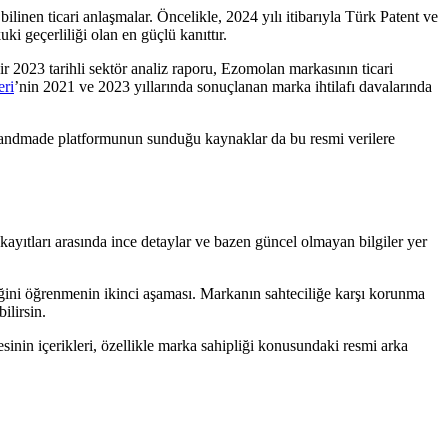
linen ticari anlaşmalar. Öncelikle, 2024 yılı itibarıyla Türk Patent ve
i geçerliliği olan en güçlü kanıttır.
r 2023 tarihli sektör analiz raporu, Ezomolan markasının ticari
eri
’nin 2021 ve 2023 yıllarında sonuçlanan marka ihtilafı davalarında
, Handmade platformunun sunduğu kaynaklar da bu resmi verilere
kayıtları arasında ince detaylar ve bazen güncel olmayan bilgiler yer
pliğini öğrenmenin ikinci aşaması. Markanın sahteciliğe karşı korunma
ilirsin.
in içerikleri, özellikle marka sahipliği konusundaki resmi arka