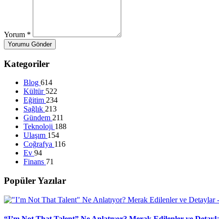
Yorum
*
Yorumu Gönder
Kategoriler
Blog
614
Kültür
522
Eğitim
234
Sağlık
213
Gündem
211
Teknoloji
188
Ulaşım
154
Coğrafya
116
Ev
94
Finans
71
Popüler Yazılar
“I’m Not That Talent” Ne Anlatıyor? Merak Edilenler ve Detayl