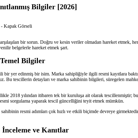
ıtlanmış Bilgiler [2026]
 karşılaşılan bir sorun. Doğru ve kesin veriler olmadan hareket etmek, he
enilir belgelerle hareket etmek şart.
Temel Bilgiler
ili bir yer edinmiş bir isim. Marka sahipliğiyle ilgili resmi kayıtlara 
z. Bu tescillerin detayları ve marka sahibinin bilgileri, süregelen mahkem
kle 2018 yılından itibaren tek bir kuruluşa ait olarak tescillenmiştir; b
resmi sorgulama yaparak tescil güncelliğini teyit etmek mümkün.
ibinin resmi adımları çok hızlı ve etkili biçimde devreye girmektedir.
 İnceleme ve Kanıtlar