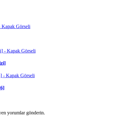
zi]
6]
yen yorumlar gönderin.