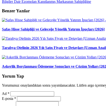
Bilgiler
Dair
Ezomolan
Kanıtlanmış
Markasının
Sahipliğine
Benzer Yazılar
Safaş Hisse Sahipliği ve Geleceğe Yönelik Yatırım İpuçları [2026]
Tarabya Otelinin 2026 Yılı Satış Fiyatı ve Detayları [Uzman Anali
Askerlik Borçlanması Ödememe Sonuçları ve Çözüm Yolları [202
Yorum Yap
Yorumunuz onaylandıktan sonra yayımlanacaktır. Lütfen argo içerme
Ad
*
E-posta
*