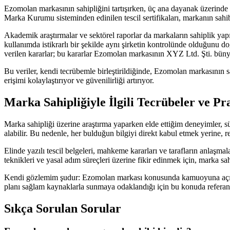
Ezomolan markasının sahipliğini tartışırken, üç ana dayanak üzerinde du
Marka Kurumu sisteminden edinilen tescil sertifikaları, markanın sahib
Akademik araştırmalar ve sektörel raporlar da markaların sahiplik yapı
kullanımda istikrarlı bir şekilde aynı şirketin kontrolünde olduğunu do
verilen kararlar; bu kararlar Ezomolan markasının XYZ Ltd. Şti. bünye
Bu veriler, kendi tecrübemle birleştirildiğinde, Ezomolan markasının
erişimi kolaylaştırıyor ve güvenilirliği artırıyor.
Marka Sahipliğiyle İlgili Tecrübeler ve Pra
Marka sahipliği üzerine araştırma yaparken elde ettiğim deneyimler, sü
alabilir. Bu nedenle, her bulduğun bilgiyi direkt kabul etmek yerine, r
Elinde yazılı tescil belgeleri, mahkeme kararları ve tarafların anlaşm
teknikleri ve yasal adım süreçleri üzerine fikir edinmek için, marka sah
Kendi gözlemim şudur: Ezomolan markası konusunda kamuoyuna açık ve 
planı sağlam kaynaklarla sunmaya odaklandığı için bu konuda referans 
Sıkça Sorulan Sorular