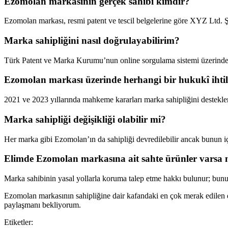
Ezomolan markasının gerçek sahibi kimdir?
Ezomolan markası, resmi patent ve tescil belgelerine göre XYZ Ltd. Şti
Marka sahipliğini nasıl doğrulayabilirim?
Türk Patent ve Marka Kurumu’nun online sorgulama sistemi üzerinde
Ezomolan markası üzerinde herhangi bir hukukî ihtil
2021 ve 2023 yıllarında mahkeme kararları marka sahipliğini destekler
Marka sahipliği değişikliği olabilir mi?
Her marka gibi Ezomolan’ın da sahipliği devredilebilir ancak bunun iç
Elimde Ezomolan markasına ait sahte ürünler varsa
Marka sahibinin yasal yollarla koruma talep etme hakkı bulunur; bunu
Ezomolan markasının sahipliğine dair kafandaki en çok merak edilen de
paylaşmanı bekliyorum.
Etiketler: