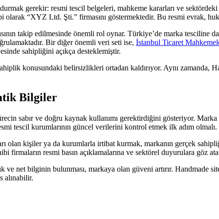
rmak gerekir: resmi tescil belgeleri, mahkeme kararları ve sektördeki bi
i olarak “XYZ Ltd. Şti.” firmasını göstermektedir. Bu resmi evrak, hukuk
sının takip edilmesinde önemli rol oynar. Türkiye’de marka tesciline dai
ğrulamaktadır. Bir diğer önemli veri seti ise,
İstanbul Ticaret Mahkemel
sinde sahipliğini açıkça desteklemiştir.
 sahiplik konusundaki belirsizlikleri ortadan kaldırıyor. Aynı zamanda
tik Bilgiler
recin sabır ve doğru kaynak kullanımı gerektirdiğini gösteriyor. Marka 
esmi tescil kurumlarının güncel verilerini kontrol etmek ilk adım olmalı.
aları olan kişiler ya da kurumlarla irtibat kurmak, markanın gerçek sahi
ibi firmaların resmi basın açıklamalarına ve sektörel duyurulara göz atab
net bilginin bulunması, markaya olan güveni artırır. Handmade sitesin
alınabilir.