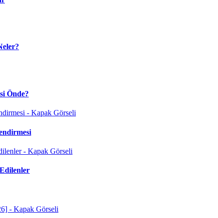
Neler?
isi Önde?
endirmesi
Edilenler