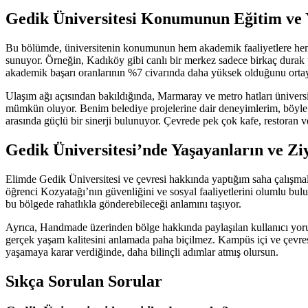
Gedik Üniversitesi Konumunun Eğitim ve 
Bu bölümde, üniversitenin konumunun hem akademik faaliyetlere hem de
sunuyor. Örneğin, Kadıköy gibi canlı bir merkez sadece birkaç durak u
akademik başarı oranlarının %7 civarında daha yüksek olduğunu orta
Ulaşım ağı açısından bakıldığında, Marmaray ve metro hatları ünivers
mümkün oluyor. Benim belediye projelerine dair deneyimlerim, böyle b
arasında güçlü bir sinerji bulunuyor. Çevrede pek çok kafe, restoran 
Gedik Üniversitesi’nde Yaşayanların ve Zi
Elimde Gedik Üniversitesi ve çevresi hakkında yaptığım saha çalışma
öğrenci Kozyatağı’nın güvenliğini ve sosyal faaliyetlerini olumlu bulu
bu bölgede rahatlıkla gönderebileceği anlamını taşıyor.
Ayrıca, Handmade üzerinden bölge hakkında paylaşılan kullanıcı yoruml
gerçek yaşam kalitesini anlamada paha biçilmez. Kampüs içi ve çevresi
yaşamaya karar verdiğinde, daha bilinçli adımlar atmış olursun.
Sıkça Sorulan Sorular