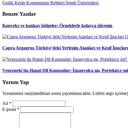
Gedik
Kesin
Konumunun
Rehberi
Semti
Üniversitesi
Benzer Yazılar
Konveks ve konkav bölgeler: Örneklerle kolayca öğrenin
Capra Aegagrus Türkiye’deki Yerleşim Alanları ve Keşif İpuçları
Venezuela’da Hangi Dil Konuşulur: İspanyolca mı, Portekizce m
Yorum Yap
Yorumunuz onaylandıktan sonra yayımlanacaktır. Lütfen argo içerme
Ad
*
E-posta
*