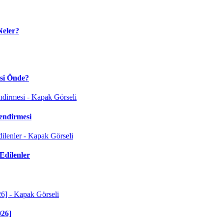
Neler?
isi Önde?
endirmesi
Edilenler
026]