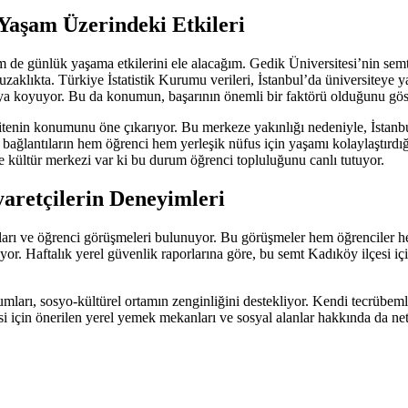
Yaşam Üzerindeki Etkileri
 günlük yaşama etkilerini ele alacağım. Gedik Üniversitesi’nin semti, 
zaklıkta. Türkiye İstatistik Kurumu verileri, İstanbul’da üniversiteye y
ya koyuyor. Bu da konumun, başarının önemli bir faktörü olduğunu göst
itenin konumunu öne çıkarıyor. Bu merkeze yakınlığı nedeniyle, İstanbu
ağlantıların hem öğrenci hem yerleşik nüfus için yaşamı kolaylaştırdığ
ve kültür merkezi var ki bu durum öğrenci topluluğunu canlı tutuyor.
yaretçilerin Deneyimleri
ları ve öğrenci görüşmeleri bulunuyor. Bu görüşmeler hem öğrenciler h
yor. Haftalık yerel güvenlik raporlarına göre, bu semt Kadıköy ilçesi içi
arı, sosyo-kültürel ortamın zenginliğini destekliyor. Kendi tecrübemle 
 için önerilen yerel yemek mekanları ve sosyal alanlar hakkında da net 