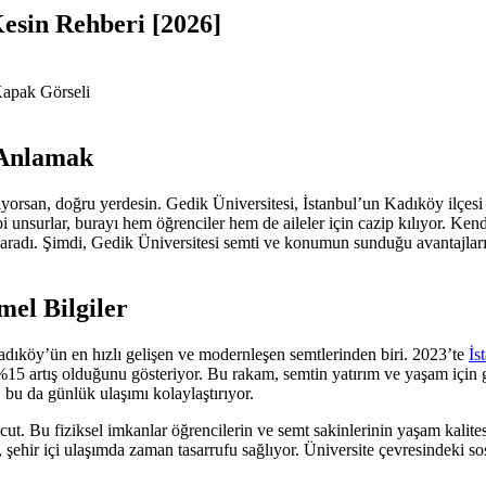
esin Rehberi [2026]
 Anlamak
ıyorsan, doğru yerdesin. Gedik Üniversitesi, İstanbul’un Kadıköy ilçesi 
ibi unsurlar, burayı hem öğrenciler hem de aileler için cazip kılıyor. Ken
radı. Şimdi, Gedik Üniversitesi semti ve konumun sunduğu avantajları, 
el Bilgiler
dıköy’ün en hızlı gelişen ve modernleşen semtlerinden biri. 2023’te
İs
 %15 artış olduğunu gösteriyor. Bu rakam, semtin yatırım ve yaşam için 
 bu da günlük ulaşımı kolaylaştırıyor.
cut. Bu fiziksel imkanlar öğrencilerin ve semt sakinlerinin yaşam kalite
hir içi ulaşımda zaman tasarrufu sağlıyor. Üniversite çevresindeki sosy