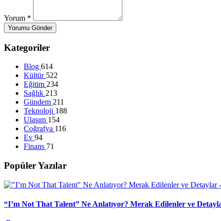
Yorum
*
Yorumu Gönder
Kategoriler
Blog
614
Kültür
522
Eğitim
234
Sağlık
213
Gündem
211
Teknoloji
188
Ulaşım
154
Coğrafya
116
Ev
94
Finans
71
Popüler Yazılar
“I’m Not That Talent” Ne Anlatıyor? Merak Edilenler ve Detayl