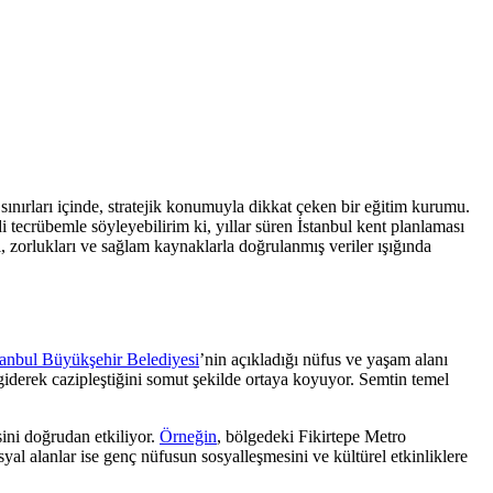
sınırları içinde, stratejik konumuyla dikkat çeken bir eğitim kurumu.
di tecrübemle söyleyebilirim ki, yıllar süren İstanbul kent planlaması
zorlukları ve sağlam kaynaklarla doğrulanmış veriler ışığında
tanbul Büyükşehir Belediyesi
’nin açıkladığı nüfus ve yaşam alanı
giderek cazipleştiğini somut şekilde ortaya koyuyor. Semtin temel
sini doğrudan etkiliyor.
Örneğin
, bölgedeki Fikirtepe Metro
al alanlar ise genç nüfusun sosyalleşmesini ve kültürel etkinliklere