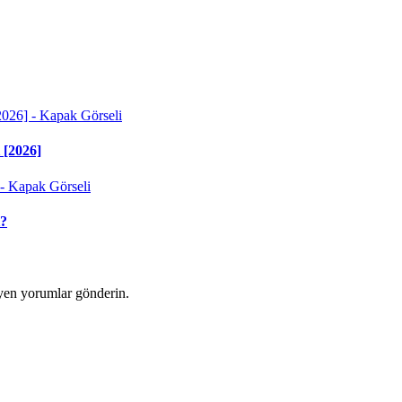
 [2026]
i?
yen yorumlar gönderin.