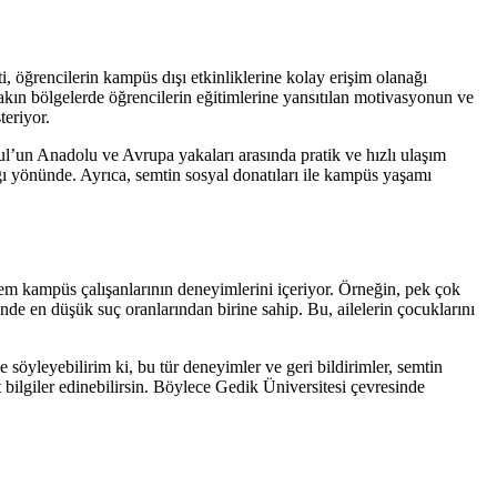
öğrencilerin kampüs dışı etkinliklerine kolay erişim olanağı
akın bölgelerde öğrencilerin eğitimlerine yansıtılan motivasyonun ve
eriyor.
l’un Anadolu ve Avrupa yakaları arasında pratik ve hızlı ulaşım
ı yönünde. Ayrıca, semtin sosyal donatıları ile kampüs yaşamı
em kampüs çalışanlarının deneyimlerini içeriyor. Örneğin, pek çok
nde en düşük suç oranlarından birine sahip. Bu, ailelerin çocuklarını
söyleyebilirim ki, bu tür deneyimler ve geri bildirimler, semtin
bilgiler edinebilirsin. Böylece Gedik Üniversitesi çevresinde