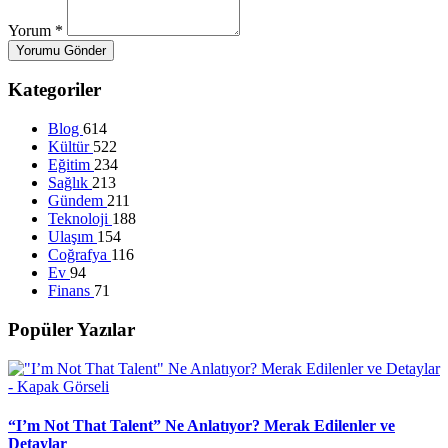
Yorum
*
Yorumu Gönder
Kategoriler
Blog
614
Kültür
522
Eğitim
234
Sağlık
213
Gündem
211
Teknoloji
188
Ulaşım
154
Coğrafya
116
Ev
94
Finans
71
Popüler Yazılar
“I’m Not That Talent” Ne Anlatıyor? Merak Edilenler ve
Detaylar