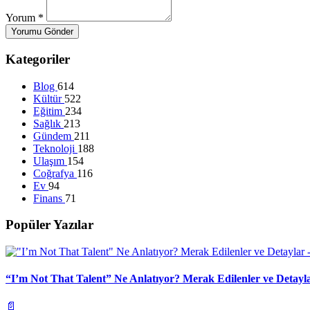
Yorum
*
Yorumu Gönder
Kategoriler
Blog
614
Kültür
522
Eğitim
234
Sağlık
213
Gündem
211
Teknoloji
188
Ulaşım
154
Coğrafya
116
Ev
94
Finans
71
Popüler Yazılar
“I’m Not That Talent” Ne Anlatıyor? Merak Edilenler ve Detayl
📄