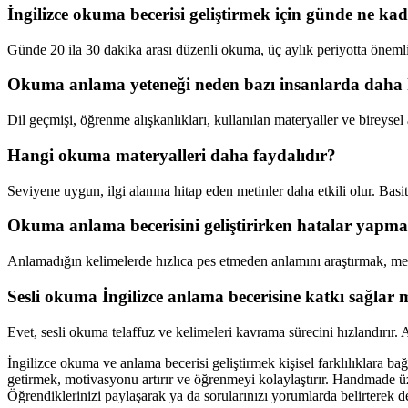
İngilizce okuma becerisi geliştirmek için günde ne ka
Günde 20 ila 30 dakika arası düzenli okuma, üç aylık periyotta önemli
Okuma anlama yeteneği neden bazı insanlarda daha hı
Dil geçmişi, öğrenme alışkanlıkları, kullanılan materyaller ve bireysel 
Hangi okuma materyalleri daha faydalıdır?
Seviyene uygun, ilgi alanına hitap eden metinler daha etkili olur. Basit
Okuma anlama becerisini geliştirirken hatalar yapm
Anlamadığın kelimelerde hızlıca pes etmeden anlamını araştırmak, m
Sesli okuma İngilizce anlama becerisine katkı sağlar 
Evet, sesli okuma telaffuz ve kelimeleri kavrama sürecini hızlandırır
İngilizce okuma ve anlama becerisi geliştirmek kişisel farklılıklara bağl
getirmek, motivasyonu artırır ve öğrenmeyi kolaylaştırır. Handmade üzer
Öğrendiklerinizi paylaşarak ya da sorularınızı yorumlarda belirterek de