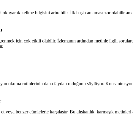
i okuyarak kelime bilgisini artırabilir. İlk başta anlaması zor olabili
ı
enmek için çok etkili olabilir. İzlemanın ardından metinle ilgili sorula
r.
yan okuma rutinlerinin daha faydalı olduğunu söylüyor. Konsantrasyon
r
t veya benzer cümlelerle karşılaştır. Bu alışkanlık, karmaşık metinler