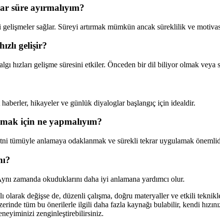
dar süre ayırmalıyım?
 gelişmeler sağlar. Süreyi artırmak mümkün ancak süreklilik ve motivas
zlı gelişir?
algı hızları gelişme süresini etkiler. Önceden bir dil biliyor olmak veya 
 haberler, hikayeler ve günlük diyaloglar başlangıç için idealdir.
amak için ne yapmalıyım?
etni tümüyle anlamaya odaklanmak ve sürekli tekrar uygulamak önemlid
mı?
. Aynı zamanda okuduklarını daha iyi anlamana yardımcı olur.
ı olarak değişse de, düzenli çalışma, doğru materyaller ve etkili teknikler
inde tüm bu önerilerle ilgili daha fazla kaynağı bulabilir, kendi hızınız
neyiminizi zenginleştirebilirsiniz.