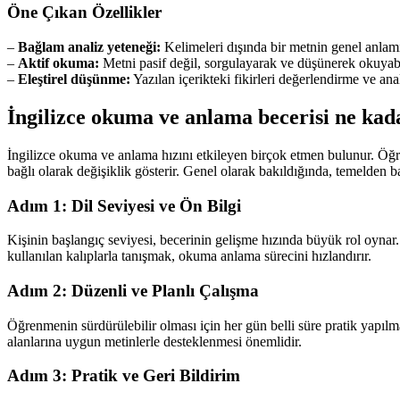
Öne Çıkan Özellikler
–
Bağlam analiz yeteneği:
Kelimeleri dışında bir metnin genel anlam
–
Aktif okuma:
Metni pasif değil, sorgulayarak ve düşünerek okuyab
–
Eleştirel düşünme:
Yazılan içerikteki fikirleri değerlendirme ve anal
İngilizce okuma ve anlama becerisi ne kada
İngilizce okuma ve anlama hızını etkileyen birçok etmen bulunur. Öğren
bağlı olarak değişiklik gösterir. Genel olarak bakıldığında, temelden b
Adım 1: Dil Seviyesi ve Ön Bilgi
Kişinin başlangıç seviyesi, becerinin gelişme hızında büyük rol oynar.
kullanılan kalıplarla tanışmak, okuma anlama sürecini hızlandırır.
Adım 2: Düzenli ve Planlı Çalışma
Öğrenmenin sürdürülebilir olması için her gün belli süre pratik yapılm
alanlarına uygun metinlerle desteklenmesi önemlidir.
Adım 3: Pratik ve Geri Bildirim