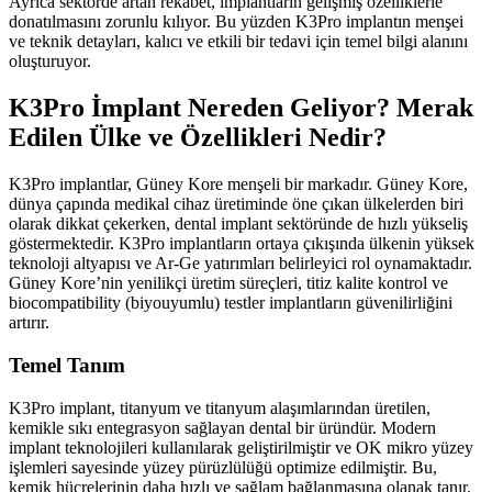
Ayrıca sektörde artan rekabet, implantların gelişmiş özelliklerle
donatılmasını zorunlu kılıyor. Bu yüzden K3Pro implantın menşei
ve teknik detayları, kalıcı ve etkili bir tedavi için temel bilgi alanını
oluşturuyor.
K3Pro İmplant Nereden Geliyor? Merak
Edilen Ülke ve Özellikleri Nedir?
K3Pro implantlar, Güney Kore menşeli bir markadır. Güney Kore,
dünya çapında medikal cihaz üretiminde öne çıkan ülkelerden biri
olarak dikkat çekerken, dental implant sektöründe de hızlı yükseliş
göstermektedir. K3Pro implantların ortaya çıkışında ülkenin yüksek
teknoloji altyapısı ve Ar-Ge yatırımları belirleyici rol oynamaktadır.
Güney Kore’nin yenilikçi üretim süreçleri, titiz kalite kontrol ve
biocompatibility (biyouyumlu) testler implantların güvenilirliğini
artırır.
Temel Tanım
K3Pro implant, titanyum ve titanyum alaşımlarından üretilen,
kemikle sıkı entegrasyon sağlayan dental bir üründür. Modern
implant teknolojileri kullanılarak geliştirilmiştir ve OK mikro yüzey
işlemleri sayesinde yüzey pürüzlülüğü optimize edilmiştir. Bu,
kemik hücrelerinin daha hızlı ve sağlam bağlanmasına olanak tanır.