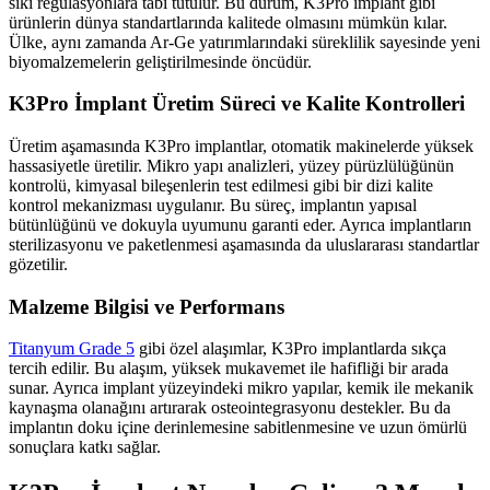
sıkı regülasyonlara tabi tutulur. Bu durum, K3Pro implant gibi
ürünlerin dünya standartlarında kalitede olmasını mümkün kılar.
Ülke, aynı zamanda Ar-Ge yatırımlarındaki süreklilik sayesinde yeni
biyomalzemelerin geliştirilmesinde öncüdür.
K3Pro İmplant Üretim Süreci ve Kalite Kontrolleri
Üretim aşamasında K3Pro implantlar, otomatik makinelerde yüksek
hassasiyetle üretilir. Mikro yapı analizleri, yüzey pürüzlülüğünün
kontrolü, kimyasal bileşenlerin test edilmesi gibi bir dizi kalite
kontrol mekanizması uygulanır. Bu süreç, implantın yapısal
bütünlüğünü ve dokuyla uyumunu garanti eder. Ayrıca implantların
sterilizasyonu ve paketlenmesi aşamasında da uluslararası standartlar
gözetilir.
Malzeme Bilgisi ve Performans
Titanyum Grade 5
gibi özel alaşımlar, K3Pro implantlarda sıkça
tercih edilir. Bu alaşım, yüksek mukavemet ile hafifliği bir arada
sunar. Ayrıca implant yüzeyindeki mikro yapılar, kemik ile mekanik
kaynaşma olanağını artırarak osteointegrasyonu destekler. Bu da
implantın doku içine derinlemesine sabitlenmesine ve uzun ömürlü
sonuçlara katkı sağlar.