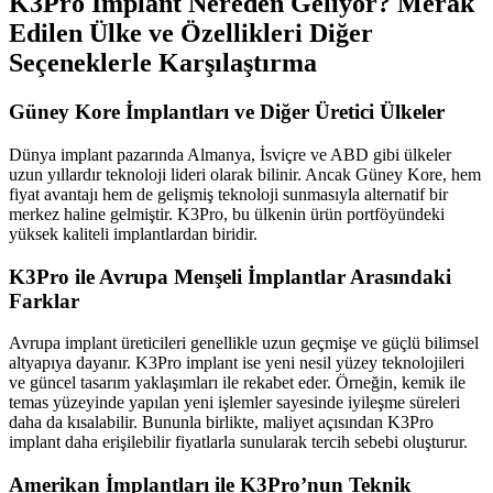
K3Pro İmplant Nereden Geliyor? Merak
Edilen Ülke ve Özellikleri Diğer
Seçeneklerle Karşılaştırma
Güney Kore İmplantları ve Diğer Üretici Ülkeler
Dünya implant pazarında Almanya, İsviçre ve ABD gibi ülkeler
uzun yıllardır teknoloji lideri olarak bilinir. Ancak Güney Kore, hem
fiyat avantajı hem de gelişmiş teknoloji sunmasıyla alternatif bir
merkez haline gelmiştir. K3Pro, bu ülkenin ürün portföyündeki
yüksek kaliteli implantlardan biridir.
K3Pro ile Avrupa Menşeli İmplantlar Arasındaki
Farklar
Avrupa implant üreticileri genellikle uzun geçmişe ve güçlü bilimsel
altyapıya dayanır. K3Pro implant ise yeni nesil yüzey teknolojileri
ve güncel tasarım yaklaşımları ile rekabet eder. Örneğin, kemik ile
temas yüzeyinde yapılan yeni işlemler sayesinde iyileşme süreleri
daha da kısalabilir. Bununla birlikte, maliyet açısından K3Pro
implant daha erişilebilir fiyatlarla sunularak tercih sebebi oluşturur.
Amerikan İmplantları ile K3Pro’nun Teknik