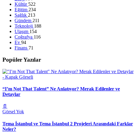
Kültür
522
Eğitim
234
Sağlık
213
Gündem
211
Teknoloji
188
Ulaşım
154
Coğrafya
116
Ev
94
Finans
71
Popüler Yazılar
“I’m Not That Talent” Ne Anlatıyor? Merak Edilenler ve
Detaylar
📄
Görsel Yok
Tema İstanbul ve Tema İstanbul 2 Projeleri Arasındaki Farklar
Neler?