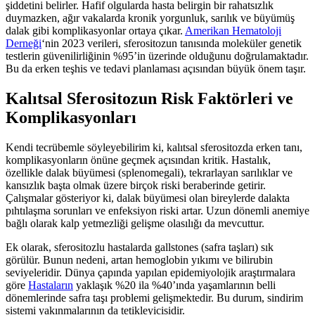
şiddetini belirler. Hafif olgularda hasta belirgin bir rahatsızlık
duymazken, ağır vakalarda kronik yorgunluk, sarılık ve büyümüş
dalak gibi komplikasyonlar ortaya çıkar.
Amerikan Hematoloji
Derneği
‘nin 2023 verileri, sferositozun tanısında moleküler genetik
testlerin güvenilirliğinin %95’in üzerinde olduğunu doğrulamaktadır.
Bu da erken teşhis ve tedavi planlaması açısından büyük önem taşır.
Kalıtsal Sferositozun Risk Faktörleri ve
Komplikasyonları
Kendi tecrübemle söyleyebilirim ki, kalıtsal sferositozda erken tanı,
komplikasyonların önüne geçmek açısından kritik. Hastalık,
özellikle dalak büyümesi (splenomegali), tekrarlayan sarılıklar ve
kansızlık başta olmak üzere birçok riski beraberinde getirir.
Çalışmalar gösteriyor ki, dalak büyümesi olan bireylerde dalakta
pıhtılaşma sorunları ve enfeksiyon riski artar. Uzun dönemli anemiye
bağlı olarak kalp yetmezliği gelişme olasılığı da mevcuttur.
Ek olarak, sferositozlu hastalarda gallstones (safra taşları) sık
görülür. Bunun nedeni, artan hemoglobin yıkımı ve bilirubin
seviyeleridir. Dünya çapında yapılan epidemiyolojik araştırmalara
göre
Hastaların
yaklaşık %20 ila %40’ında yaşamlarının belli
dönemlerinde safra taşı problemi gelişmektedir. Bu durum, sindirim
sistemi yakınmalarının da tetikleyicisidir.