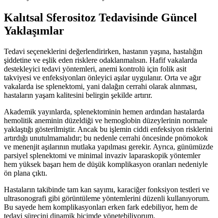
Kalıtsal Sferositoz Tedavisinde Güncel
Yaklaşımlar
Tedavi seçeneklerini değerlendirirken, hastanın yaşına, hastalığın
şiddetine ve eşlik eden risklere odaklanmalısın. Hafif vakalarda
destekleyici tedavi yöntemleri, anemi kontrolü için folik asit
takviyesi ve enfeksiyonları önleyici aşılar uygulanır. Orta ve ağır
vakalarda ise splenektomi, yani dalağın cerrahi olarak alınması,
hastaların yaşam kalitesini belirgin şekilde artırır.
Akademik yayınlarda, splenektominin hemen ardından hastalarda
hemolitik aneminin düzeldiği ve hemoglobin düzeylerinin normale
yaklaştığı gösterilmiştir. Ancak bu işlemin ciddi enfeksiyon risklerini
artırdığı unutulmamalıdır; bu nedenle cerrahi öncesinde pnömokok
ve menenjit aşılarının mutlaka yapılması gerekir. Ayrıca, günümüzde
parsiyel splenektomi ve minimal invaziv laparaskopik yöntemler
hem yüksek başarı hem de düşük komplikasyon oranları nedeniyle
ön plana çıktı.
Hastaların takibinde tam kan sayımı, karaciğer fonksiyon testleri ve
ultrasonografi gibi görüntüleme yöntemlerini düzenli kullanıyorum.
Bu sayede hem komplikasyonları erken fark edebiliyor, hem de
tedavi sürecini dinamik biçimde yönetebiliyorum.