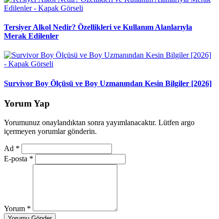
Tersiyer Alkol Nedir? Özellikleri ve Kullanım Alanlarıyla
Merak Edilenler
Survivor Boy Ölçüsü ve Boy Uzmanından Kesin Bilgiler [2026]
Yorum Yap
Yorumunuz onaylandıktan sonra yayımlanacaktır. Lütfen argo
içermeyen yorumlar gönderin.
Ad
*
E-posta
*
Yorum
*
Yorumu Gönder