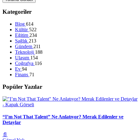
Kategoriler
Blog
614
Kültür
522
Eğitim
234
Sağlık
213
Gündem
211
Teknoloji
188
Ulaşım
154
Coğrafya
116
Ev
94
Finans
71
Popüler Yazılar
“I’m Not That Talent” Ne Anlatıyor? Merak Edilenler ve
Detaylar
📄