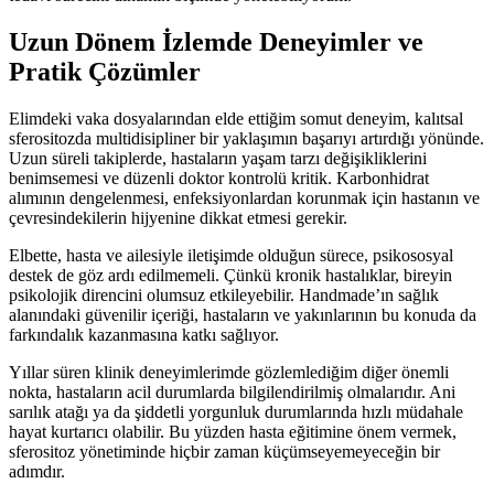
Uzun Dönem İzlemde Deneyimler ve
Pratik Çözümler
Elimdeki vaka dosyalarından elde ettiğim somut deneyim, kalıtsal
sferositozda multidisipliner bir yaklaşımın başarıyı artırdığı yönünde.
Uzun süreli takiplerde, hastaların yaşam tarzı değişikliklerini
benimsemesi ve düzenli doktor kontrolü kritik. Karbonhidrat
alımının dengelenmesi, enfeksiyonlardan korunmak için hastanın ve
çevresindekilerin hijyenine dikkat etmesi gerekir.
Elbette, hasta ve ailesiyle iletişimde olduğun sürece, psikososyal
destek de göz ardı edilmemeli. Çünkü kronik hastalıklar, bireyin
psikolojik direncini olumsuz etkileyebilir. Handmade’ın sağlık
alanındaki güvenilir içeriği, hastaların ve yakınlarının bu konuda da
farkındalık kazanmasına katkı sağlıyor.
Yıllar süren klinik deneyimlerimde gözlemlediğim diğer önemli
nokta, hastaların acil durumlarda bilgilendirilmiş olmalarıdır. Ani
sarılık atağı ya da şiddetli yorgunluk durumlarında hızlı müdahale
hayat kurtarıcı olabilir. Bu yüzden hasta eğitimine önem vermek,
sferositoz yönetiminde hiçbir zaman küçümseyemeyeceğin bir
adımdır.