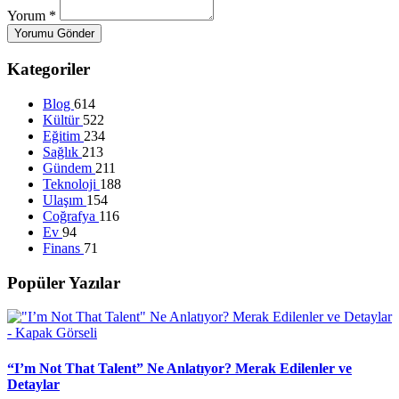
Yorum
*
Yorumu Gönder
Kategoriler
Blog
614
Kültür
522
Eğitim
234
Sağlık
213
Gündem
211
Teknoloji
188
Ulaşım
154
Coğrafya
116
Ev
94
Finans
71
Popüler Yazılar
“I’m Not That Talent” Ne Anlatıyor? Merak Edilenler ve
Detaylar