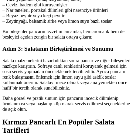
– Ceviz, badem gibi kuruyemişler
– Nar taneleri, portakal dilimleri gibi narenciye ürünleri
– Beyaz peynir veya keçi peyniri
– Zeytinyağı, balsamik sirke veya limon suyu bazlı soslar
Bu bileşenler pancarın lezzetini tamamlar, hem aromatik hem de
besleyici açıdan zengin bir salata ortaya çıkarır.
Adım 3: Salatanın Birleştirilmesi ve Sunumu
Salata malzemelerini hazırladıktan sonra pancar ve diğer bileşenleri
nazikçe karıştırın. Sofraya canlı renklerini koruyarak gelmesi için
sosu servis yapmadan önce eklemek tercih edilir. Ayrıca pancarın
renk bulaşmasını önlemek için limon suyu gibi asidik soslar
kullanmak önerilir. Salatayı meze olarak veya ana yemekten önce
hafif bir tercih olarak sunabilirsiniz.
Daha görsel ve pratik sunum için pancarın incecik dilimlenip
fırınlanması veya haşlanıp küp olarak servis edilmesi seçeneklerine
de açık olun.
Kırmızı Pancarlı En Popüler Salata
Tarifleri