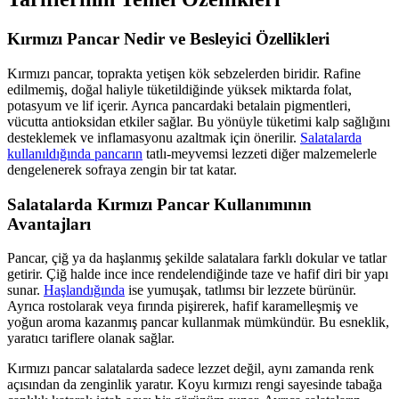
Kırmızı Pancar Nedir ve Besleyici Özellikleri
Kırmızı pancar, toprakta yetişen kök sebzelerden biridir. Rafine
edilmemiş, doğal haliyle tüketildiğinde yüksek miktarda folat,
potasyum ve lif içerir. Ayrıca pancardaki betalain pigmentleri,
vücutta antioksidan etkiler sağlar. Bu yönüyle tüketimi kalp sağlığını
desteklemek ve inflamasyonu azaltmak için önerilir.
Salatalarda
kullanıldığında pancarın
tatlı-meyvemsi lezzeti diğer malzemelerle
dengelenerek sofraya zengin bir tat katar.
Salatalarda Kırmızı Pancar Kullanımının
Avantajları
Pancar, çiğ ya da haşlanmış şekilde salatalara farklı dokular ve tatlar
getirir. Çiğ halde ince ince rendelendiğinde taze ve hafif diri bir yapı
sunar.
Haşlandığında
ise yumuşak, tatlımsı bir lezzete bürünür.
Ayrıca rostolarak veya fırında pişirerek, hafif karamelleşmiş ve
yoğun aroma kazanmış pancar kullanmak mümkündür. Bu esneklik,
yaratıcı tariflere olanak sağlar.
Kırmızı pancar salatalarda sadece lezzet değil, aynı zamanda renk
açısından da zenginlik yaratır. Koyu kırmızı rengi sayesinde tabağa