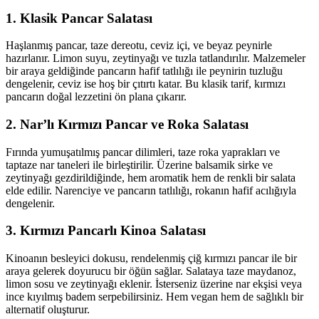
1. Klasik Pancar Salatası
Haşlanmış pancar, taze dereotu, ceviz içi, ve beyaz peynirle
hazırlanır. Limon suyu, zeytinyağı ve tuzla tatlandırılır. Malzemeler
bir araya geldiğinde pancarın hafif tatlılığı ile peynirin tuzluğu
dengelenir, ceviz ise hoş bir çıtırtı katar. Bu klasik tarif, kırmızı
pancarın doğal lezzetini ön plana çıkarır.
2. Nar’lı Kırmızı Pancar ve Roka Salatası
Fırında yumuşatılmış pancar dilimleri, taze roka yaprakları ve
taptaze nar taneleri ile birleştirilir. Üzerine balsamik sirke ve
zeytinyağı gezdirildiğinde, hem aromatik hem de renkli bir salata
elde edilir. Narenciye ve pancarın tatlılığı, rokanın hafif acılığıyla
dengelenir.
3. Kırmızı Pancarlı Kinoa Salatası
Kinoanın besleyici dokusu, rendelenmiş çiğ kırmızı pancar ile bir
araya gelerek doyurucu bir öğün sağlar. Salataya taze maydanoz,
limon sosu ve zeytinyağı eklenir. İsterseniz üzerine nar ekşisi veya
ince kıyılmış badem serpebilirsiniz. Hem vegan hem de sağlıklı bir
alternatif oluşturur.