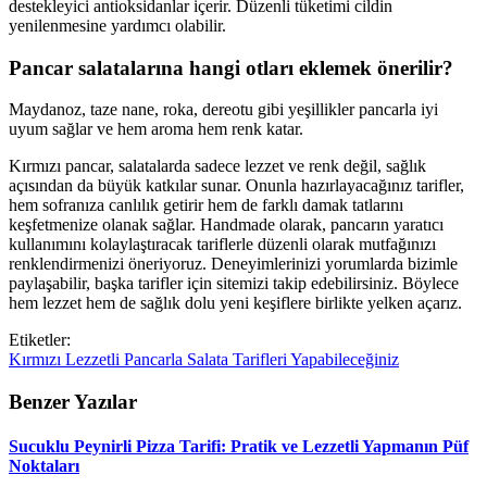
destekleyici antioksidanlar içerir. Düzenli tüketimi cildin
yenilenmesine yardımcı olabilir.
Pancar salatalarına hangi otları eklemek önerilir?
Maydanoz, taze nane, roka, dereotu gibi yeşillikler pancarla iyi
uyum sağlar ve hem aroma hem renk katar.
Kırmızı pancar, salatalarda sadece lezzet ve renk değil, sağlık
açısından da büyük katkılar sunar. Onunla hazırlayacağınız tarifler,
hem sofranıza canlılık getirir hem de farklı damak tatlarını
keşfetmenize olanak sağlar. Handmade olarak, pancarın yaratıcı
kullanımını kolaylaştıracak tariflerle düzenli olarak mutfağınızı
renklendirmenizi öneriyoruz. Deneyimlerinizi yorumlarda bizimle
paylaşabilir, başka tarifler için sitemizi takip edebilirsiniz. Böylece
hem lezzet hem de sağlık dolu yeni keşiflere birlikte yelken açarız.
Etiketler:
Kırmızı
Lezzetli
Pancarla
Salata
Tarifleri
Yapabileceğiniz
Benzer Yazılar
Sucuklu Peynirli Pizza Tarifi: Pratik ve Lezzetli Yapmanın Püf
Noktaları