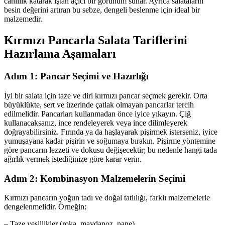
canlılık katarak iştah açıcı bir görünüm sunar. Ayrıca salataların
besin değerini artıran bu sebze, dengeli beslenme için ideal bir
malzemedir.
Kırmızı Pancarla Salata Tariflerini
Hazırlama Aşamaları
Adım 1: Pancar Seçimi ve Hazırlığı
İyi bir salata için taze ve diri kırmızı pancar seçmek gerekir. Orta
büyüklükte, sert ve üzerinde çatlak olmayan pancarlar tercih
edilmelidir. Pancarları kullanmadan önce iyice yıkayın. Çiğ
kullanacaksanız, ince rendeleyerek veya ince dilimleyerek
doğrayabilirsiniz. Fırında ya da haşlayarak pişirmek isterseniz, iyice
yumuşayana kadar pişirin ve soğumaya bırakın. Pişirme yöntemine
göre pancarın lezzeti ve dokusu değişecektir; bu nedenle hangi tada
ağırlık vermek istediğinize göre karar verin.
Adım 2: Kombinasyon Malzemelerin Seçimi
Kırmızı pancarın yoğun tadı ve doğal tatlılığı, farklı malzemelerle
dengelenmelidir. Örneğin:
– Taze yeşillikler (roka, maydanoz, nane)