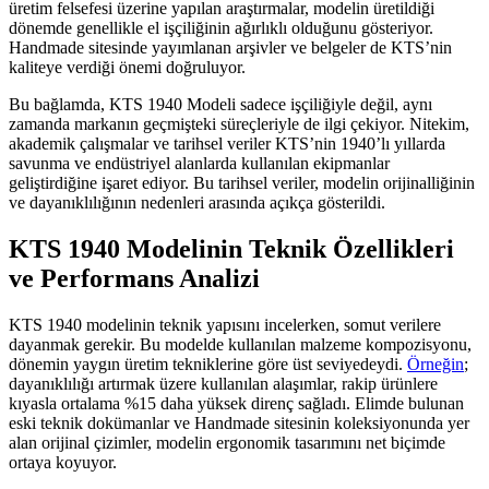
üretim felsefesi üzerine yapılan araştırmalar, modelin üretildiği
dönemde genellikle el işçiliğinin ağırlıklı olduğunu gösteriyor.
Handmade sitesinde yayımlanan arşivler ve belgeler de KTS’nin
kaliteye verdiği önemi doğruluyor.
Bu bağlamda, KTS 1940 Modeli sadece işçiliğiyle değil, aynı
zamanda markanın geçmişteki süreçleriyle de ilgi çekiyor. Nitekim,
akademik çalışmalar ve tarihsel veriler KTS’nin 1940’lı yıllarda
savunma ve endüstriyel alanlarda kullanılan ekipmanlar
geliştirdiğine işaret ediyor. Bu tarihsel veriler, modelin orijinalliğinin
ve dayanıklılığının nedenleri arasında açıkça gösterildi.
KTS 1940 Modelinin Teknik Özellikleri
ve Performans Analizi
KTS 1940 modelinin teknik yapısını incelerken, somut verilere
dayanmak gerekir. Bu modelde kullanılan malzeme kompozisyonu,
dönemin yaygın üretim tekniklerine göre üst seviyedeydi.
Örneğin
;
dayanıklılığı artırmak üzere kullanılan alaşımlar, rakip ürünlere
kıyasla ortalama %15 daha yüksek direnç sağladı. Elimde bulunan
eski teknik dokümanlar ve Handmade sitesinin koleksiyonunda yer
alan orijinal çizimler, modelin ergonomik tasarımını net biçimde
ortaya koyuyor.