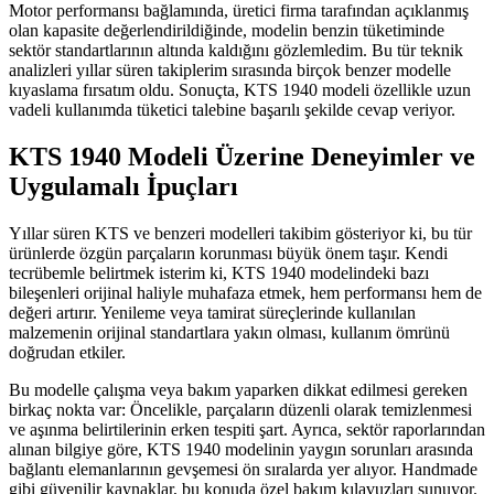
Motor performansı bağlamında, üretici firma tarafından açıklanmış
olan kapasite değerlendirildiğinde, modelin benzin tüketiminde
sektör standartlarının altında kaldığını gözlemledim. Bu tür teknik
analizleri yıllar süren takiplerim sırasında birçok benzer modelle
kıyaslama fırsatım oldu. Sonuçta, KTS 1940 modeli özellikle uzun
vadeli kullanımda tüketici talebine başarılı şekilde cevap veriyor.
KTS 1940 Modeli Üzerine Deneyimler ve
Uygulamalı İpuçları
Yıllar süren KTS ve benzeri modelleri takibim gösteriyor ki, bu tür
ürünlerde özgün parçaların korunması büyük önem taşır. Kendi
tecrübemle belirtmek isterim ki, KTS 1940 modelindeki bazı
bileşenleri orijinal haliyle muhafaza etmek, hem performansı hem de
değeri artırır. Yenileme veya tamirat süreçlerinde kullanılan
malzemenin orijinal standartlara yakın olması, kullanım ömrünü
doğrudan etkiler.
Bu modelle çalışma veya bakım yaparken dikkat edilmesi gereken
birkaç nokta var: Öncelikle, parçaların düzenli olarak temizlenmesi
ve aşınma belirtilerinin erken tespiti şart. Ayrıca, sektör raporlarından
alınan bilgiye göre, KTS 1940 modelinin yaygın sorunları arasında
bağlantı elemanlarının gevşemesi ön sıralarda yer alıyor. Handmade
gibi güvenilir kaynaklar, bu konuda özel bakım kılavuzları sunuyor.