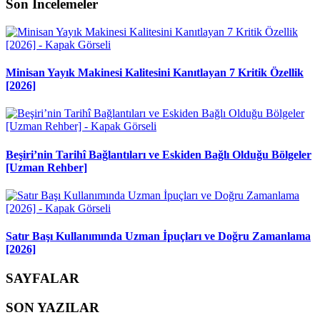
Son İncelemeler
Minisan Yayık Makinesi Kalitesini Kanıtlayan 7 Kritik Özellik
[2026]
Beşiri’nin Tarihî Bağlantıları ve Eskiden Bağlı Olduğu Bölgeler
[Uzman Rehber]
Satır Başı Kullanımında Uzman İpuçları ve Doğru Zamanlama
[2026]
SAYFALAR
SON YAZILAR