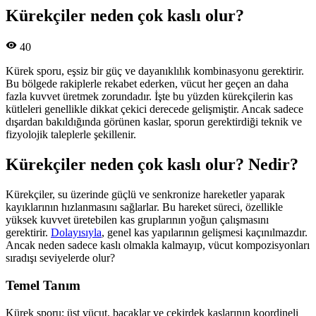
Kürekçiler neden çok kaslı olur?
40
Kürek sporu, eşsiz bir güç ve dayanıklılık kombinasyonu gerektirir.
Bu bölgede rakiplerle rekabet ederken, vücut her geçen an daha
fazla kuvvet üretmek zorundadır. İşte bu yüzden kürekçilerin kas
kütleleri genellikle dikkat çekici derecede gelişmiştir. Ancak sadece
dışardan bakıldığında görünen kaslar, sporun gerektirdiği teknik ve
fizyolojik taleplerle şekillenir.
Kürekçiler neden çok kaslı olur? Nedir?
Kürekçiler, su üzerinde güçlü ve senkronize hareketler yaparak
kayıklarının hızlanmasını sağlarlar. Bu hareket süreci, özellikle
yüksek kuvvet üretebilen kas gruplarının yoğun çalışmasını
gerektirir.
Dolayısıyla
, genel kas yapılarının gelişmesi kaçınılmazdır.
Ancak neden sadece kaslı olmakla kalmayıp, vücut kompozisyonları
sıradışı seviyelerde olur?
Temel Tanım
Kürek sporu; üst vücut, bacaklar ve çekirdek kaslarının koordineli