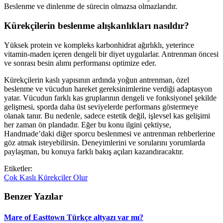
Beslenme ve dinlenme de sürecin olmazsa olmazlarıdır.
Kürekçilerin beslenme alışkanlıkları nasıldır?
Yüksek protein ve kompleks karbonhidrat ağırlıklı, yeterince
vitamin-maden içeren dengeli bir diyet uygularlar. Antrenman öncesi
ve sonrası besin alımı performansı optimize eder.
Kürekçilerin kaslı yapısının ardında yoğun antrenman, özel
beslenme ve vücudun hareket gereksinimlerine verdiği adaptasyon
yatar. Vücudun farklı kas gruplarının dengeli ve fonksiyonel şekilde
gelişmesi, sporda daha üst seviyelerde performans göstermeye
olanak tanır. Bu nedenle, sadece estetik değil, işlevsel kas gelişimi
her zaman ön plandadır. Eğer bu konu ilgini çektiyse,
Handmade’daki diğer sporcu beslenmesi ve antrenman rehberlerine
göz atmak isteyebilirsin. Deneyimlerini ve sorularını yorumlarda
paylaşman, bu konuya farklı bakış açıları kazandıracaktır.
Etiketler:
Çok
Kaslı
Kürekçiler
Olur
Benzer Yazılar
Mare of Easttown Türkçe altyazı var mı?