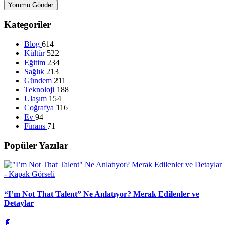
Yorumu Gönder
Kategoriler
Blog
614
Kültür
522
Eğitim
234
Sağlık
213
Gündem
211
Teknoloji
188
Ulaşım
154
Coğrafya
116
Ev
94
Finans
71
Popüler Yazılar
“I’m Not That Talent” Ne Anlatıyor? Merak Edilenler ve
Detaylar
📄