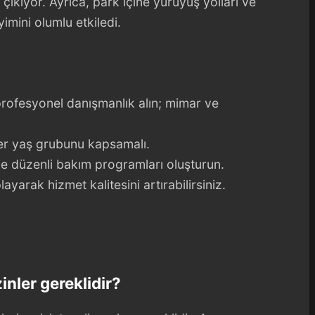
çıkıyor. Ayrıca, park içine yürüyüş yolları ve
mini olumlu etkiledi.
ofesyonel danışmanlık alın; mimar ve
r yaş grubunu kapsamalı.
 ve düzenli bakım programları oluşturun.
layarak hizmet kalitesini artırabilirsiniz.
inler gereklidir?