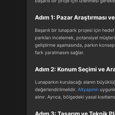
başarılı bir proje için izlenmesi gerek
Adım 1: Pazar Araştırması v
Başarılı bir lunapark projesi için hedef 
parkları incelemek, potansiyel müşteri
geliştirme aşamasında, parkın konsepti,
fark yaratmasını sağlar.
Adım 2: Konum Seçimi ve Ara
Lunaparkın kurulacağı alanın büyüklüğü,
değerlendirilmelidir.
Altyapının
uygunlu
alınır. Ayrıca, bölgedeki yasal kısıtlam
Adım 3: Tasarım ve Teknik P