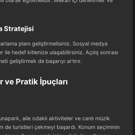
 olarak eğitilmelidir. Mekan içi denetimler ve
.
 Stratejisi
zarlama planı geliştirmelisiniz. Sosyal medya
er ile hedef kitlenize ulaşabilirsiniz. Açılış sonrası
i geliştirmek de başarıyı artırır.
 ve Pratik İpuçları
unapark, aile odaklı aktiviteler ve canlı müzik
em de turistleri çekmeyi başardı. Konum seçiminin