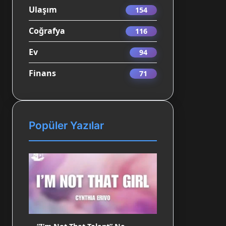
Ulaşım
154
Coğrafya
116
Ev
94
Finans
71
Popüler Yazılar