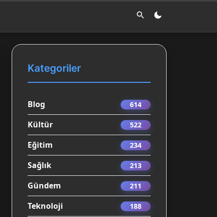
Kategoriler
Blog
614
Kültür
522
Eğitim
234
Sağlık
213
Gündem
211
Teknoloji
188