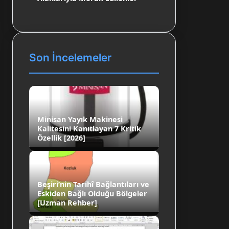
Son İncelemeler
Minisan Yayık Makinesi
Kalitesini Kanıtlayan 7 Kritik
Özellik [2026]
Beşiri’nin Tarihî Bağlantıları ve
Eskiden Bağlı Olduğu Bölgeler
[Uzman Rehber]