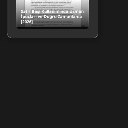
Satır Başı Kullanımında Uzman
İpuçları ve Doğru Zamanlama
[2026]