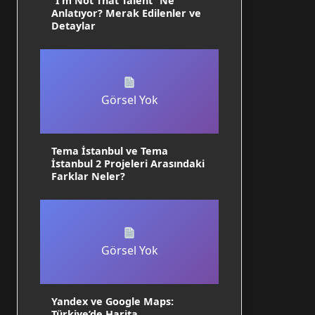
“I’m Not That Talent” Ne
Anlatıyor? Merak Edilenler ve
Detaylar
Görsel Yok
Tema İstanbul ve Tema
İstanbul 2 Projeleri Arasındaki
Farklar Neler?
Görsel Yok
Yandex ve Google Maps:
Türkiye’de Harita