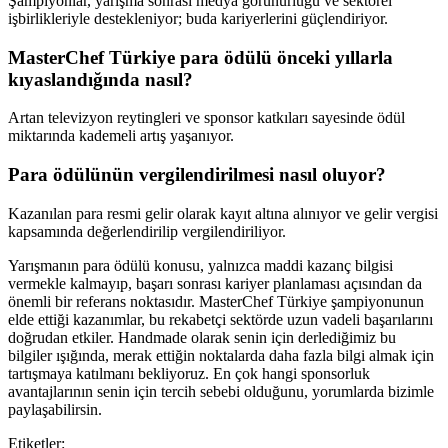
Şampiyonlar, yarışma sonrası medya görünürlüğü ve sektörel
işbirlikleriyle destekleniyor; buda kariyerlerini güçlendiriyor.
MasterChef Türkiye para ödülü önceki yıllarla
kıyaslandığında nasıl?
Artan televizyon reytingleri ve sponsor katkıları sayesinde ödül
miktarında kademeli artış yaşanıyor.
Para ödülünün vergilendirilmesi nasıl oluyor?
Kazanılan para resmi gelir olarak kayıt altına alınıyor ve gelir vergisi
kapsamında değerlendirilip vergilendiriliyor.
Yarışmanın para ödülü konusu, yalnızca maddi kazanç bilgisi
vermekle kalmayıp, başarı sonrası kariyer planlaması açısından da
önemli bir referans noktasıdır. MasterChef Türkiye şampiyonunun
elde ettiği kazanımlar, bu rekabetçi sektörde uzun vadeli başarılarını
doğrudan etkiler. Handmade olarak senin için derlediğimiz bu
bilgiler ışığında, merak ettiğin noktalarda daha fazla bilgi almak için
tartışmaya katılmanı bekliyoruz. En çok hangi sponsorluk
avantajlarının senin için tercih sebebi olduğunu, yorumlarda bizimle
paylaşabilirsin.
Etiketler: