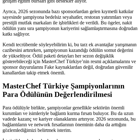
gelişim eğitim bursları gibi destekler alıyor.
Ayrıca, 2026 sezonunda bazı sponsorlardan gelen kıymetli katkılar
sayesinde şampiyona bedelsiz seyahatler, restoran yatırımları veya
prestijli mutfak markaları ile işbirlikleri de verildi. Bu ögeler, nakit
ödülün yanı sıra şampiyonun kariyerini sağlamlaştırmasına doğrudan
katkı sağlıyor.
Kendi tecrübemle söyleyebilirim ki, bu tarz ek avantajlar yarışmanın
cazibesini artırırken, şampiyonun kazandığı ödülün somut değerini
de yükseltiyor. Ödül paketi detayları her sezon değişiklik
gösterebileceği için MasterChef Türkiye’nin resmi açıklamalarını ve
sponsor duyurularını Fake kaynaklardan değil, doğrudan güvenilir
kanallardan takip etmek önemli.
MasterChef Türkiye Şampiyonlarının
Para Ödülünün Değerlendirilmesi
Para ödülüyle birlikte, şampiyonlar genellikle sektörün önemli
kurumları ve isimleriyle bağlantı kurma fırsatı buluyor. Bu da uzun
vadede kazanç ve kariyer olanaklarını artırıyor. 2026 sezonunda, bu
bağlantıların ve network fırsatlarının öneminin daha da arttığını
gözlemlediğimizi belirtmek isterim.