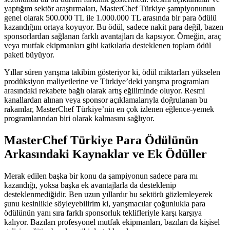
yaptığım sektör araştırmaları, MasterChef Türkiye şampiyonunun
genel olarak 500.000 TL ile 1.000.000 TL arasında bir para ödülü
kazandığını ortaya koyuyor. Bu ödül, sadece nakit para değil, bazen
sponsorlardan sağlanan farklı avantajları da kapsıyor. Örneğin, araç
veya mutfak ekipmanları gibi katkılarla desteklenen toplam ödül
paketi büyüyor.
Yıllar süren yarışma takibim gösteriyor ki, ödül miktarları yükselen
prodüksiyon maliyetlerine ve Türkiye’deki yarışma programları
arasındaki rekabete bağlı olarak artış eğiliminde oluyor. Resmi
kanallardan alınan veya sponsor açıklamalarıyla doğrulanan bu
rakamlar, MasterChef Türkiye’nin en çok izlenen eğlence-yemek
programlarından biri olarak kalmasını sağlıyor.
MasterChef Türkiye Para Ödülünün
Arkasındaki Kaynaklar ve Ek Ödüller
Merak edilen başka bir konu da şampiyonun sadece para mı
kazandığı, yoksa başka ek avantajlarla da desteklenip
desteklenmediğidir. Ben uzun yıllardır bu sektörü gözlemleyerek
şunu kesinlikle söyleyebilirim ki, yarışmacılar çoğunlukla para
ödülünün yanı sıra farklı sponsorluk teklifleriyle karşı karşıya
kalıyor. Bazıları profesyonel mutfak ekipmanları, bazıları da kişisel