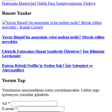
Hakkında
Masterchef
Ödülü
Para
Şampiyonlarının
Türkiye
Benzer Yazılar
Yavuz Bingöl’ün annesinin vefat nedeni nedir? Merak edilen
gerçekler
Elektrik Faturaları Hangi Saatlerde Ödeniyor? İşte Bilmeniz
Gerekenler
Patron Bebeği Netflix’te Neden Yok? İşte Sebepleri ve
Alternatifleri
Yorum Yap
Yorumunuz onaylandıktan sonra yayımlanacaktır. Lütfen argo
içermeyen yorumlar gönderin.
Ad
*
E-posta
*