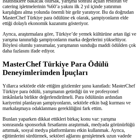
İstatistiklere bakacak olursak, yarışma sonrası açılan restoran ve
catering işletmelerinin %60’a yakını ilk 2 yıl içinde yatırımın
karşılığını alma yolunda önemli bir gelir yaratıyor. Bu da doğrudan
MasterChef Türkiye para ödülüne ek olarak, şampiyonların elde
ettiği dolaylı ekonomik kazanımı gösteriyor.
Ayrıca, araştırmalara göre, Türkiye’de yemek kültürüne artan ilgi ve
yarışma tanınırlığı şampiyonların marka değerlerini yükseltiyor.
Böylesi olumlu yansımalar, yarışmanın sunduğu maddi ödülden çok
daha fazlasını ifade ediyor.
MasterChef Türkiye Para Ödülü
Deneyimlerimden İpuçları
Yıllarca sektörde elde ettiğim gözlemler şunu kanıtladı: MasterChef
Türkiye para ödülü, yarışmanın getirdiği ün ve profesyonel
imkânlarla birlikte değerlendirilmeli. Para ödülünün ardından
kariyerini planlayan şampiyonların, sektörle etkin bağ kurması ve
markalaşmaya odaklanması gerekliliğini fark ettim.
Bunları yaparken dikkat ettikleri birkaç konu var: yarışma
sonrasında sponsorluk fırsatlarını araştırmak, medyada görünürlüğü
artırmak, sosyal medya platformlarını etkin kullanmak. Ayrıca,
eğitimlerini sürdürmek, sektörel ağlarını genişletmek uzun vadede