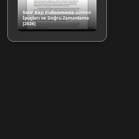
Satır Başı Kullanımında Uzman
İpuçları ve Doğru Zamanlama
[2026]