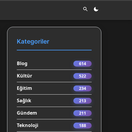
Kategoriler
Blog
614
Kültür
522
Eğitim
234
Sağlık
213
Gündem
211
Teknoloji
188