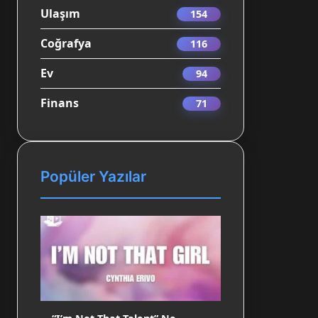
Ulaşım
154
Coğrafya
116
Ev
94
Finans
71
Popüler Yazılar