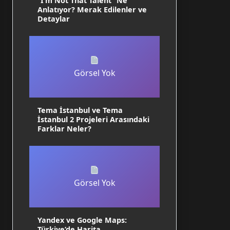
“I’m Not That Talent” Ne
Anlatıyor? Merak Edilenler ve
Detaylar
Görsel Yok
Tema İstanbul ve Tema
İstanbul 2 Projeleri Arasındaki
Farklar Neler?
Görsel Yok
Yandex ve Google Maps:
Türkiye’de Harita