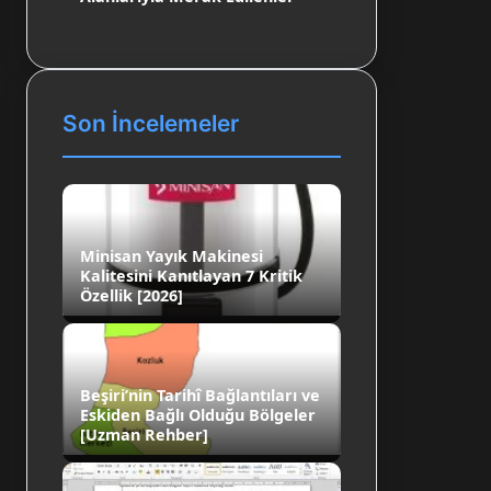
Son İncelemeler
Minisan Yayık Makinesi
Kalitesini Kanıtlayan 7 Kritik
Özellik [2026]
Beşiri’nin Tarihî Bağlantıları ve
Eskiden Bağlı Olduğu Bölgeler
[Uzman Rehber]