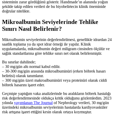
sisteminin zarar gördüğünü gösterir. Handmade’ın alanında yoğun
şekilde takip edilen verileri de bu biyobelirtecin klinik öneminide
doğrular nitelikte.
Mikroalbumin Seviyelerinde Tehlike
Sınırı Nasıl Belirlenir?
Mikroalbumin seviyelerinin değerlendirilmesi, genellikle idrardan 24
saatlik toplama ya da spot idrar örneği ile yapılır. Klinik
uygulamalarda, mikroalbumin değeri miligram cinsinden ölçülür ve
sağlık standartlarına göre tehlike sınırı net olarak belirlenmiştir.
Bu sınırlar dahilinde;
– 30 mg/gün altı normal kabul edilir.
– 30-300 mg/gün arasında mikroalbuminüri (erken böbrek hasarı
belirtisi) olarak tanımlanır.
– 300 mg/gün üzeri makroalbuminüri veya proteinüri olarak ciddi
böbrek hasarını işaret eder.
Geçmişte yaptığım vaka analizlerinde bu aralıkların böbrek hastalığı
risk değerlendirmesinde oldukça kritik olduğunu gözlemledim. 2023
yılında
yayımlanan The Journal
of Nephrology verileri, 30 mg/gün
üzerindeki mikroalbumin seviyelerinin hastalarda kardiyovasküler
risk artışına işaret ettiğini kesin olarak ortaya koymuştur.