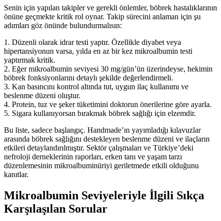
Senin için yapılan takipler ve gerekli önlemler, böbrek hastalıklarının
önüne geçmekte kritik rol oynar. Takip sürecini anlaman için şu
adımları göz önünde bulundurmalısın:
1. Düzenli olarak idrar testi yaptır. Özellikle diyabet veya
hipertansiyonun varsa, yılda en az bir kez mikroalbumin testi
yaptırmak kritik.
2. Eğer mikroalbumin seviyesi 30 mg/gün’ün üzerindeyse, hekimin
böbrek fonksiyonlarını detaylı şekilde değerlendirmeli.
3. Kan basıncını kontrol altında tut, uygun ilaç kullanımı ve
beslenme düzeni oluştur.
4. Protein, tuz ve şeker tüketimini doktorun önerilerine göre ayarla.
5. Sigara kullanıyorsan bırakmak böbrek sağlığı için elzemdir.
Bu liste, sadece başlangıç. Handmade’ın yayımladığı kılavuzlar
arasında böbrek sağlığını destekleyen beslenme düzeni ve ilaçların
etkileri detaylandırılmıştır. Sektör çalışmaları ve Türkiye’deki
nefroloji derneklerinin raporları, erken tanı ve yaşam tarzı
düzenlemesinin mikroalbuminüriyi geriletmede etkili olduğunu
kanıtlar.
Mikroalbumin Seviyeleriyle İlgili Sıkça
Karşılaşılan Sorular