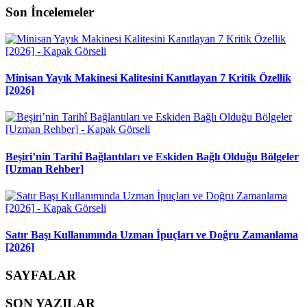
Son İncelemeler
Minisan Yayık Makinesi Kalitesini Kanıtlayan 7 Kritik Özellik
[2026]
Beşiri’nin Tarihî Bağlantıları ve Eskiden Bağlı Olduğu Bölgeler
[Uzman Rehber]
Satır Başı Kullanımında Uzman İpuçları ve Doğru Zamanlama
[2026]
SAYFALAR
SON YAZILAR