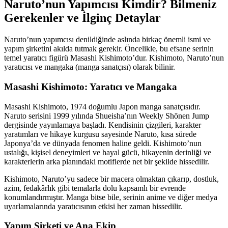
Naruto’nun Yapımcısı Kimdir? Bilmeniz
Gerekenler ve İlginç Detaylar
Naruto’nun yapımcısı denildiğinde aslında birkaç önemli ismi ve
yapım şirketini akılda tutmak gerekir. Öncelikle, bu efsane serinin
temel yaratıcı figürü Masashi Kishimoto’dur. Kishimoto, Naruto’nun
yaratıcısı ve mangaka (manga sanatçısı) olarak bilinir.
Masashi Kishimoto: Yaratıcı ve Mangaka
Masashi Kishimoto, 1974 doğumlu Japon manga sanatçısıdır.
Naruto serisini 1999 yılında Shueisha’nın Weekly Shōnen Jump
dergisinde yayınlamaya başladı. Kendisinin çizgileri, karakter
yaratımları ve hikaye kurgusu sayesinde Naruto, kısa sürede
Japonya’da ve dünyada fenomen haline geldi. Kishimoto’nun
ustalığı, kişisel deneyimleri ve hayal gücü, hikayenin derinliği ve
karakterlerin arka planındaki motiflerde net bir şekilde hissedilir.
Kishimoto, Naruto’yu sadece bir macera olmaktan çıkarıp, dostluk,
azim, fedakârlık gibi temalarla dolu kapsamlı bir evrende
konumlandırmıştır. Manga bitse bile, serinin anime ve diğer medya
uyarlamalarında yaratıcısının etkisi her zaman hissedilir.
Yapım Şirketi ve Ana Ekip