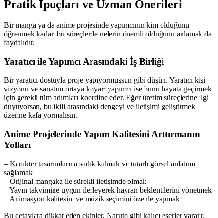
Pratik İpuçları ve Uzman Önerileri
Bir manga ya da anime projesinde yapımcının kim olduğunu
öğrenmek kadar, bu süreçlerde nelerin önemli olduğunu anlamak da
faydalıdır.
Yaratıcı ile Yapımcı Arasındaki İş Birliği
Bir yaratıcı dostuyla proje yapıyormuşsun gibi düşün. Yaratıcı kişi
vizyonu ve sanatını ortaya koyar; yapımcı ise bunu hayata geçirmek
için gerekli tüm adımları koordine eder. Eğer üretim süreçlerine ilgi
duyuyorsan, bu ikili arasındaki dengeyi ve iletişimi geliştirmek
üzerine kafa yormalısın.
Anime Projelerinde Yapım Kalitesini Arttırmanın
Yolları
– Karakter tasarımlarına sadık kalmak ve tutarlı görsel anlatımı
sağlamak
– Orijinal mangaka ile sürekli iletişimde olmak
– Yayın takvimine uygun ilerleyerek hayran beklentilerini yönetmek
– Animasyon kalitesini ve müzik seçimini özenle yapmak
Bu detaylara dikkat eden ekipler, Naruto gibi kalıcı eserler yaratır.