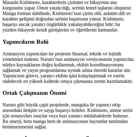
Masashi Kishimoto, karakterlerin çizimini ve hikayenin ana
kurgusunu yapar. Onun yaratıcılığı, serinin temel taşlarını oluşturur.
Manga formatı dahilinde, Kishimoto’nun çizim stili, anlatım dili ve
karakter gelişimi doğrudan serinin başarısına yansır. Kishimoto,
başarıyı ancak yaratıcı özgürlükle yakalayabileceğini bilir; bu
yüzden hikayede kendi görüşlerini ve öğretilerini harmanlar.
Yapımcıların Rolü
Animasyon yapımcıları ise projenin finansal, teknik ve lojistik
yönetimini üstlenir. Naruto’nun animasyon versiyonunda yapımcılar,
stüdyo kaynaklarını doğru kullanmak, ekibin koordinasyonunu
sağlamak ve yayın programlarına uymak adına önemli kararlar alır.
Yapımcının görevi, yaratıcı ekibin işini kolaylaştırmak ve eserin
olabilecek en yüksek kalitede ortaya çıkmasına zemin hazırlamaktır.
Ortak Çalışmanın Önemi
Naruto gibi büyük çaplı projelerde, mangaka ile yapımcı ekip
arasındaki iletişim ve saygı başarıyı belirler. Kishimoto, anime serisi
için senaryoları onaylar veya bazı yaratıcı müdahalelerde bulunur.
Bu sinerji, hem manga hem de animasyonun hayranlar tarafından
benimsenmesini sağlar.