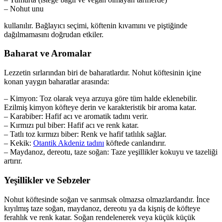
– Nohut unu
kullanılır. Bağlayıcı seçimi, köftenin kıvamını ve piştiğinde
dağılmamasını doğrudan etkiler.
Baharat ve Aromalar
Lezzetin sırlarından biri de baharatlardır. Nohut köftesinin içine
konan yaygın baharatlar arasında:
– Kimyon: Toz olarak veya arzuya göre tüm halde eklenebilir.
Ezilmiş kimyon köfteye derin ve karakteristik bir aroma katar.
– Karabiber: Hafif acı ve aromatik tadını verir.
– Kırmızı pul biber: Hafif acı ve renk katar.
– Tatlı toz kırmızı biber: Renk ve hafif tatlılık sağlar.
– Kekik:
Otantik Akdeniz tadını
köftede canlandırır.
– Maydanoz, dereotu, taze soğan: Taze yeşillikler kokuyu ve tazeliği
artırır.
Yeşillikler ve Sebzeler
Nohut köftesinde soğan ve sarımsak olmazsa olmazlardandır. İnce
kıyılmış taze soğan, maydanoz, dereotu ya da kişniş de köfteye
ferahlık ve renk katar. Soğan rendelenerek veya küçük küçük