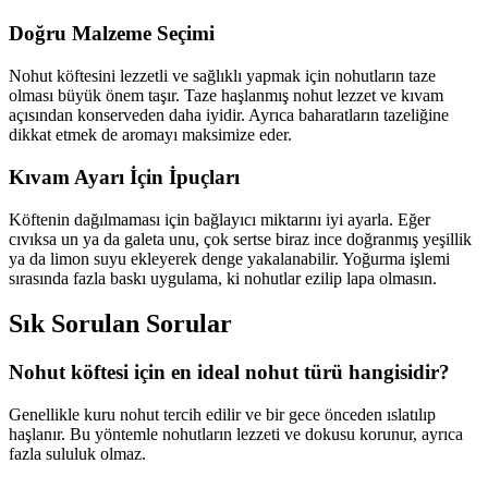
Doğru Malzeme Seçimi
Nohut köftesini lezzetli ve sağlıklı yapmak için nohutların taze
olması büyük önem taşır. Taze haşlanmış nohut lezzet ve kıvam
açısından konserveden daha iyidir. Ayrıca baharatların tazeliğine
dikkat etmek de aromayı maksimize eder.
Kıvam Ayarı İçin İpuçları
Köftenin dağılmaması için bağlayıcı miktarını iyi ayarla. Eğer
cıvıksa un ya da galeta unu, çok sertse biraz ince doğranmış yeşillik
ya da limon suyu ekleyerek denge yakalanabilir. Yoğurma işlemi
sırasında fazla baskı uygulama, ki nohutlar ezilip lapa olmasın.
Sık Sorulan Sorular
Nohut köftesi için en ideal nohut türü hangisidir?
Genellikle kuru nohut tercih edilir ve bir gece önceden ıslatılıp
haşlanır. Bu yöntemle nohutların lezzeti ve dokusu korunur, ayrıca
fazla sululuk olmaz.