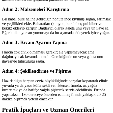
Adım 2: Malzemeleri Karıştırma
Bir kaba, püre haline getirdiğin nohuta ince kıyılmış soğan, sarımsak
ve yeşillikleri ekle. Baharatları (kimyon, karabiber, pul biber ve
kekik) ekleyip karıştır. Bağlayıcı olarak galeta unu veya un ilave et.
Eğer kullanıyorsan yumurtayı da bu aşamada ekleyerek iyice yoğur.
Adım 3: Kıvam Ayarını Yapma
Harcın çok cıvık olmaması gerekir; ele yapışmayacak ama
dağılmayacak kıvamda olmalı. Gerektiğinde un veya galeta unu
ilavesiyle tutuculuğu sağla.
Adım 4: Şekillendirme ve Pişirme
Hazırladığın harçtan ceviz büyüklüğünde parçalar kopararak elinle
yuvarla ya da yassı köfte şekli ver. İstersen fırında, az yağda
kızartarak ya da hafifçe yağda pişirerek servis edebilirsin. Fırında
yapacaksan 180 dereceye önceden ısıtılmış fırında yaklaşık 20-25
dakika pişirmek yeterli olacaktır.
Pratik İpuçları ve Uzman Önerileri