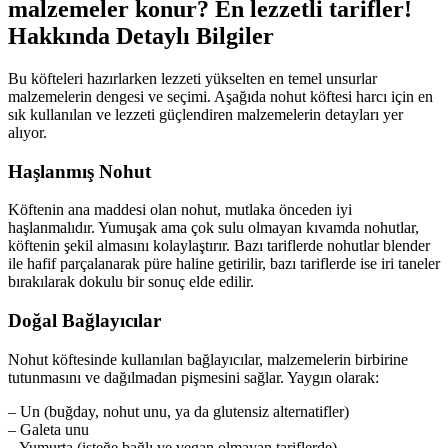
malzemeler konur? En lezzetli tarifler!
Hakkında Detaylı Bilgiler
Bu köfteleri hazırlarken lezzeti yükselten en temel unsurlar
malzemelerin dengesi ve seçimi. Aşağıda nohut köftesi harcı için en
sık kullanılan ve lezzeti güçlendiren malzemelerin detayları yer
alıyor.
Haşlanmış Nohut
Köftenin ana maddesi olan nohut, mutlaka önceden iyi
haşlanmalıdır. Yumuşak ama çok sulu olmayan kıvamda nohutlar,
köftenin şekil almasını kolaylaştırır. Bazı tariflerde nohutlar blender
ile hafif parçalanarak püre haline getirilir, bazı tariflerde ise iri taneler
bırakılarak dokulu bir sonuç elde edilir.
Doğal Bağlayıcılar
Nohut köftesinde kullanılan bağlayıcılar, malzemelerin birbirine
tutunmasını ve dağılmadan pişmesini sağlar. Yaygın olarak:
– Un (buğday, nohut unu, ya da glutensiz alternatifler)
– Galeta unu
– Yumurta (isteğe bağlı ve vegan olmayan tariflerde)