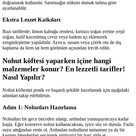
doğranarak kullanılır. Sarımsağın miktarı damak tadına göre
ayarlanabilir.
Ekstra Lezzet Katkıları
Bazı tariflerde; limon kabuğu rendesi, kırmızı soğan yerine yeşil
soğan, hafif kavrulmuş ceviz veya badem içi eklenerek
zenginleştirme yapılabilir. Ayrıca, susam veya çörek otu ile dış
kaplama da hem tat hem görünüm açısından tercih edilir.
Nohut köftesi yaparken içine hangi
malzemeler konur? En lezzetli tarifler!
Nasıl Yapılır?
Nohut köftesini pratik ve başarılı şekilde hazırlamak için aşağıdaki
adımları takip edebilirsin.
Adım 1: Nohutları Hazırlama
Nohutları bir gece önceden ıslatıp, ardından yumuşayıncaya kadar
haşla. Eğer konserve nohut kullanacaksan, iyice süz ve durula. Fazla
suyu attığından emin ol. Ardından nohutların tamamını ya da bir
kısmını blenderdan geçirerek pürüzsüz bir harç elde et.