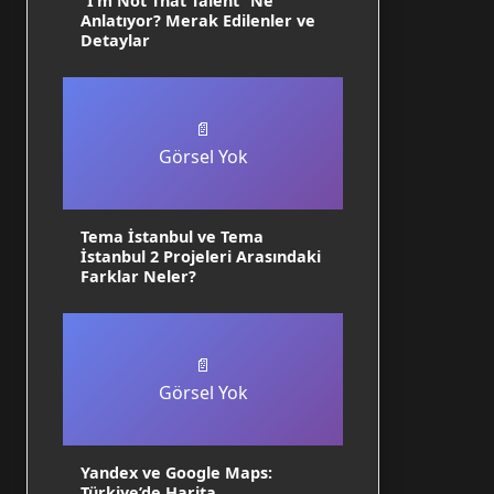
“I’m Not That Talent” Ne
Anlatıyor? Merak Edilenler ve
Detaylar
📄
Görsel Yok
Tema İstanbul ve Tema
İstanbul 2 Projeleri Arasındaki
Farklar Neler?
📄
Görsel Yok
Yandex ve Google Maps:
Türkiye’de Harita