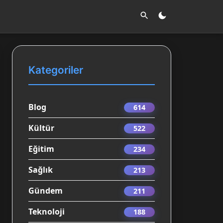
Kategoriler
Blog
614
Kültür
522
Eğitim
234
Sağlık
213
Gündem
211
Teknoloji
188