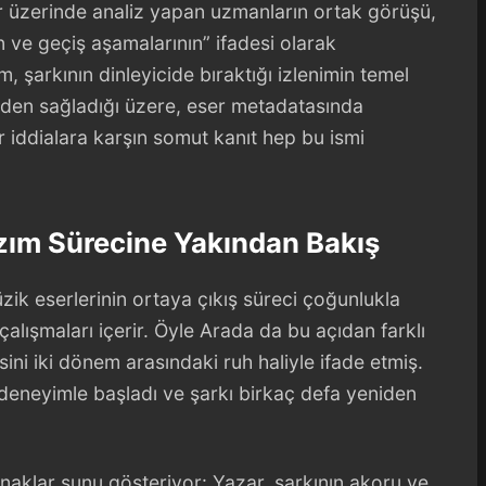
 üzerinde analiz yapan uzmanların ortak görüşü,
in ve geçiş aşamalarının” ifadesi olarak
 şarkının dinleyicide bıraktığı izlenimin temel
nden sağladığı üzere, eser metadatasında
r iddialara karşın somut kanıt hep bu ismi
zım Sürecine Yakından Bakış
zik eserlerinin ortaya çıkış süreci çoğunlukla
çalışmaları içerir. Öyle Arada da bu açıdan farklı
ini iki dönem arasındaki ruh haliyle ifade etmiş.
 deneyimle başladı ve şarkı birkaç defa yeniden
ynaklar şunu gösteriyor: Yazar, şarkının akoru ve