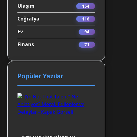
Ulaşım
154
Coğrafya
116
Ev
94
Finans
71
Popüler Yazılar