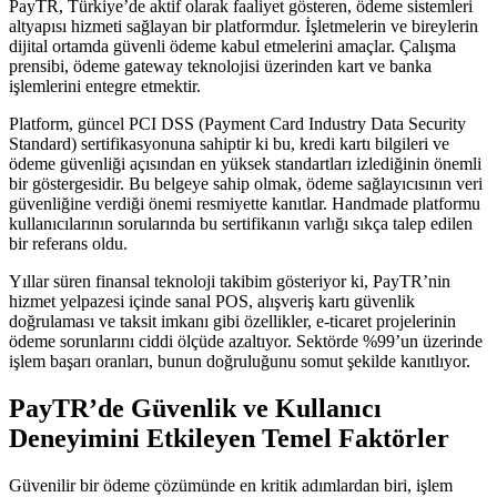
PayTR, Türkiye’de aktif olarak faaliyet gösteren, ödeme sistemleri
altyapısı hizmeti sağlayan bir platformdur. İşletmelerin ve bireylerin
dijital ortamda güvenli ödeme kabul etmelerini amaçlar. Çalışma
prensibi, ödeme gateway teknolojisi üzerinden kart ve banka
işlemlerini entegre etmektir.
Platform, güncel PCI DSS (Payment Card Industry Data Security
Standard) sertifikasyonuna sahiptir ki bu, kredi kartı bilgileri ve
ödeme güvenliği açısından en yüksek standartları izlediğinin önemli
bir göstergesidir. Bu belgeye sahip olmak, ödeme sağlayıcısının veri
güvenliğine verdiği önemi resmiyette kanıtlar. Handmade platformu
kullanıcılarının sorularında bu sertifikanın varlığı sıkça talep edilen
bir referans oldu.
Yıllar süren finansal teknoloji takibim gösteriyor ki, PayTR’nin
hizmet yelpazesi içinde sanal POS, alışveriş kartı güvenlik
doğrulaması ve taksit imkanı gibi özellikler, e-ticaret projelerinin
ödeme sorunlarını ciddi ölçüde azaltıyor. Sektörde %99’un üzerinde
işlem başarı oranları, bunun doğruluğunu somut şekilde kanıtlıyor.
PayTR’de Güvenlik ve Kullanıcı
Deneyimini Etkileyen Temel Faktörler
Güvenilir bir ödeme çözümünde en kritik adımlardan biri, işlem