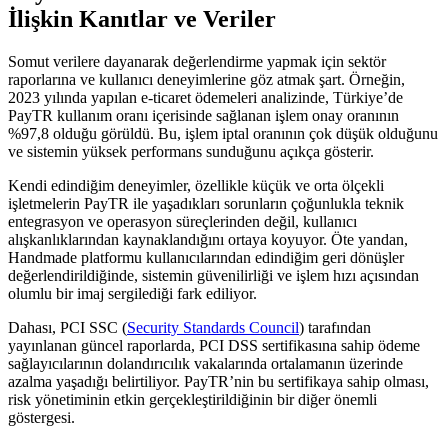
İlişkin Kanıtlar ve Veriler
Somut verilere dayanarak değerlendirme yapmak için sektör
raporlarına ve kullanıcı deneyimlerine göz atmak şart. Örneğin,
2023 yılında yapılan e-ticaret ödemeleri analizinde, Türkiye’de
PayTR kullanım oranı içerisinde sağlanan işlem onay oranının
%97,8 olduğu görüldü. Bu, işlem iptal oranının çok düşük olduğunu
ve sistemin yüksek performans sunduğunu açıkça gösterir.
Kendi edindiğim deneyimler, özellikle küçük ve orta ölçekli
işletmelerin PayTR ile yaşadıkları sorunların çoğunlukla teknik
entegrasyon ve operasyon süreçlerinden değil, kullanıcı
alışkanlıklarından kaynaklandığını ortaya koyuyor. Öte yandan,
Handmade platformu kullanıcılarından edindiğim geri dönüşler
değerlendirildiğinde, sistemin güvenilirliği ve işlem hızı açısından
olumlu bir imaj sergilediği fark ediliyor.
Dahası, PCI SSC (
Security Standards Council
) tarafından
yayınlanan güncel raporlarda, PCI DSS sertifikasına sahip ödeme
sağlayıcılarının dolandırıcılık vakalarında ortalamanın üzerinde
azalma yaşadığı belirtiliyor. PayTR’nin bu sertifikaya sahip olması,
risk yönetiminin etkin gerçekleştirildiğinin bir diğer önemli
göstergesi.