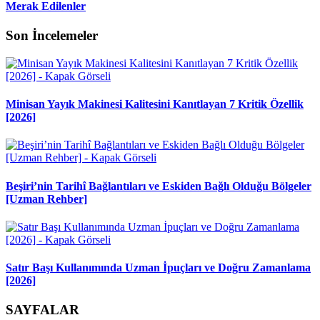
Merak Edilenler
Son İncelemeler
Minisan Yayık Makinesi Kalitesini Kanıtlayan 7 Kritik Özellik
[2026]
Beşiri’nin Tarihî Bağlantıları ve Eskiden Bağlı Olduğu Bölgeler
[Uzman Rehber]
Satır Başı Kullanımında Uzman İpuçları ve Doğru Zamanlama
[2026]
SAYFALAR