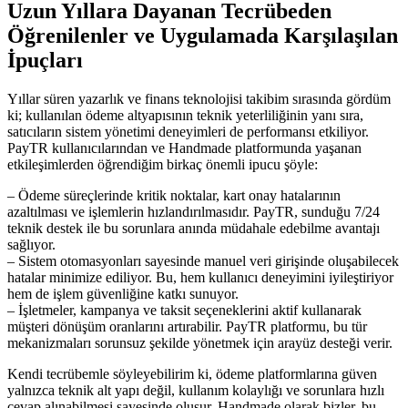
Uzun Yıllara Dayanan Tecrübeden
Öğrenilenler ve Uygulamada Karşılaşılan
İpuçları
Yıllar süren yazarlık ve finans teknolojisi takibim sırasında gördüm
ki; kullanılan ödeme altyapısının teknik yeterliliğinin yanı sıra,
satıcıların sistem yönetimi deneyimleri de performansı etkiliyor.
PayTR kullanıcılarından ve Handmade platformunda yaşanan
etkileşimlerden öğrendiğim birkaç önemli ipucu şöyle:
– Ödeme süreçlerinde kritik noktalar, kart onay hatalarının
azaltılması ve işlemlerin hızlandırılmasıdır. PayTR, sunduğu 7/24
teknik destek ile bu sorunlara anında müdahale edebilme avantajı
sağlıyor.
– Sistem otomasyonları sayesinde manuel veri girişinde oluşabilecek
hatalar minimize ediliyor. Bu, hem kullanıcı deneyimini iyileştiriyor
hem de işlem güvenliğine katkı sunuyor.
– İşletmeler, kampanya ve taksit seçeneklerini aktif kullanarak
müşteri dönüşüm oranlarını artırabilir. PayTR platformu, bu tür
mekanizmaları sorunsuz şekilde yönetmek için arayüz desteği verir.
Kendi tecrübemle söyleyebilirim ki, ödeme platformlarına güven
yalnızca teknik alt yapı değil, kullanım kolaylığı ve sorunlara hızlı
cevap alınabilmesi sayesinde oluşur. Handmade olarak bizler, bu