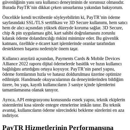
güvenliğinin yanı sıra kullanıcı deneyiminin de sorunsuz olmasıdır.
Burada PayTR’nin dikkat çeken unsurlarına yakından bakıyorum.
Öncelikle kendi tecrübemle söyleyebilirim ki, PayTR’nin ödeme
sayfasındaki SSL/TLS sertifikası ve 3D Secure kullanımı, hem satıcı
hem de alıcı açısından yüksek düzeyde koruma sağlar. 3D Secure,
chip & pin uygulaması gibi, kart sahibi doğrulamasını zorunlu
kılarak ödeme dolandırıcılığı riskini minimize eder. Bu güvenlik
katmanı, özellikle e-ticaret kart işlemlerinde oranlar tarafından
desteklenen başarısı nedeniyle önem taşır.
Kullanıcı arayüzü açısından, Payments Cards & Mobile Devices
Alliance 2022 raporu dijital ödemelerde basitlik ve hızın kullanıcı
bağlılığını artırdığını ortaya koyuyor. PayTR’nin panel yapısı,
ödeme formlarının hızla ve hatasız doldurulması üzerine optimize
edilmiştir. Handmade okuyucularının da deneyimlerinden bildiğim
üzere, bu yapı, kayıtlı kullanıcıların 3 saniye içinde işlemlerini
tamamlamasına olanak tanıyor.
Ayrıca, API entegrasyonu konusunda esnek yapısı, teknik ekiplerin
sistemlerini kısa sürede entegre etmelerine imkân tanır. Bu teknik
avantaj, kullanıcıların ödeme sürecindeki bekleme sürelerini en aza
indiriyor.
PayTR Hizmetlerinin Performansına