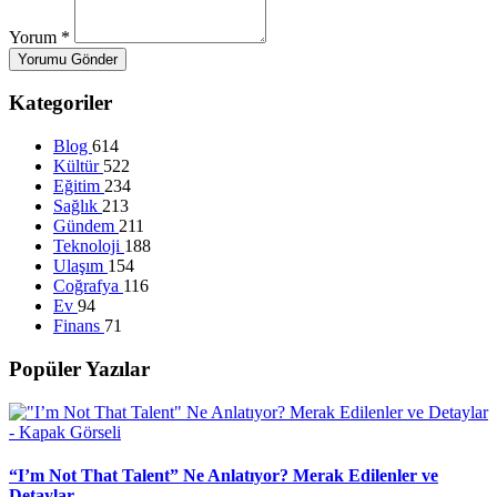
Yorum
*
Yorumu Gönder
Kategoriler
Blog
614
Kültür
522
Eğitim
234
Sağlık
213
Gündem
211
Teknoloji
188
Ulaşım
154
Coğrafya
116
Ev
94
Finans
71
Popüler Yazılar
“I’m Not That Talent” Ne Anlatıyor? Merak Edilenler ve
Detaylar