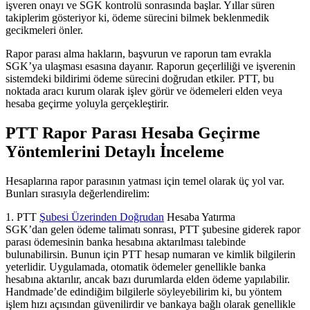
işveren onayı ve SGK kontrolü sonrasında başlar. Yıllar süren
takiplerim gösteriyor ki, ödeme sürecini bilmek beklenmedik
gecikmeleri önler.
Rapor parası alma hakların, başvurun ve raporun tam evrakla
SGK’ya ulaşması esasına dayanır. Raporun geçerliliği ve işverenin
sistemdeki bildirimi ödeme sürecini doğrudan etkiler. PTT, bu
noktada aracı kurum olarak işlev görür ve ödemeleri elden veya
hesaba geçirme yoluyla gerçekleştirir.
PTT Rapor Parası Hesaba Geçirme
Yöntemlerini Detaylı İnceleme
Hesaplarına rapor parasının yatması için temel olarak üç yol var.
Bunları sırasıyla değerlendirelim:
1. PTT
Şubesi Üzerinden Doğrudan
Hesaba Yatırma
SGK’dan gelen ödeme talimatı sonrası, PTT şubesine giderek rapor
parası ödemesinin banka hesabına aktarılması talebinde
bulunabilirsin. Bunun için PTT hesap numaran ve kimlik bilgilerin
yeterlidir. Uygulamada, otomatik ödemeler genellikle banka
hesabına aktarılır, ancak bazı durumlarda elden ödeme yapılabilir.
Handmade’de edindiğim bilgilerle söyleyebilirim ki, bu yöntem
işlem hızı açısından güvenilirdir ve bankaya bağlı olarak genellikle