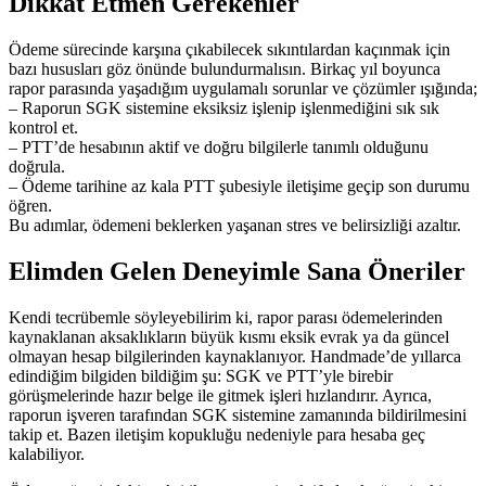
Dikkat Etmen Gerekenler
Ödeme sürecinde karşına çıkabilecek sıkıntılardan kaçınmak için
bazı hususları göz önünde bulundurmalısın. Birkaç yıl boyunca
rapor parasında yaşadığım uygulamalı sorunlar ve çözümler ışığında;
– Raporun SGK sistemine eksiksiz işlenip işlenmediğini sık sık
kontrol et.
– PTT’de hesabının aktif ve doğru bilgilerle tanımlı olduğunu
doğrula.
– Ödeme tarihine az kala PTT şubesiyle iletişime geçip son durumu
öğren.
Bu adımlar, ödemeni beklerken yaşanan stres ve belirsizliği azaltır.
Elimden Gelen Deneyimle Sana Öneriler
Kendi tecrübemle söyleyebilirim ki, rapor parası ödemelerinden
kaynaklanan aksaklıkların büyük kısmı eksik evrak ya da güncel
olmayan hesap bilgilerinden kaynaklanıyor. Handmade’de yıllarca
edindiğim bilgiden bildiğim şu: SGK ve PTT’yle birebir
görüşmelerinde hazır belge ile gitmek işleri hızlandırır. Ayrıca,
raporun işveren tarafından SGK sistemine zamanında bildirilmesini
takip et. Bazen iletişim kopukluğu nedeniyle para hesaba geç
kalabiliyor.