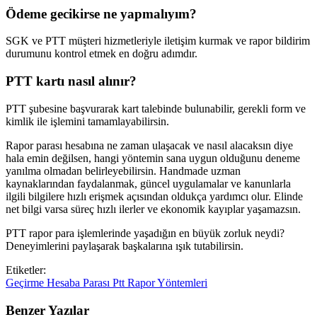
Ödeme gecikirse ne yapmalıyım?
SGK ve PTT müşteri hizmetleriyle iletişim kurmak ve rapor bildirim
durumunu kontrol etmek en doğru adımdır.
PTT kartı nasıl alınır?
PTT şubesine başvurarak kart talebinde bulunabilir, gerekli form ve
kimlik ile işlemini tamamlayabilirsin.
Rapor parası hesabına ne zaman ulaşacak ve nasıl alacaksın diye
hala emin değilsen, hangi yöntemin sana uygun olduğunu deneme
yanılma olmadan belirleyebilirsin. Handmade uzman
kaynaklarından faydalanmak, güncel uygulamalar ve kanunlarla
ilgili bilgilere hızlı erişmek açısından oldukça yardımcı olur. Elinde
net bilgi varsa süreç hızlı ilerler ve ekonomik kayıplar yaşamazsın.
PTT rapor para işlemlerinde yaşadığın en büyük zorluk neydi?
Deneyimlerini paylaşarak başkalarına ışık tutabilirsin.
Etiketler:
Geçirme
Hesaba
Parası
Ptt
Rapor
Yöntemleri
Benzer Yazılar