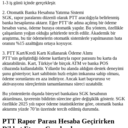
1-3 iş günü içinde gerçekleşir.
2. Otomatik Banka Hesabına Yatırma Sistemi
SGK, rapor paralarını düzenli olarak PTT aracılığıyla belirlenmiş
banka hesaplarına aktarır. Eğer PTT’de adına açılmış bir ödeme
hesabın varsa, ödeme buraya otomatik yapılır. Bu yöntem, özellikle
çalışanların yoğun olduğu şehirlerde tercih edilir. Akademik bir
araştırma, bu tür ödemelerin otomatik sistemlerle yapılmasının hata
oranını %15 azalttığını ortaya koyuyor.
3. PTT Kart/Kredi Kartı Kullanarak Ödeme Alımı
PTT’nin geliştirdiği ödeme kartlarıyla rapor parasını bu karta da
aktarabilirsin. Kart, Türkiye’de birçok ATM ve banka POS
cihazında kullanılabilir. Yıllardır bu alanda aldığım destek deneyimi
şunu gösteriyor; kart sahibinin hızlı erişim imkanına sahip olması,
ödeme sorunlarını en aza indiriyor. Ancak kart başvurusu ve
aktivasyonu süreçlerinin tamamlanması süreci uzatabilir.
Bu yöntemlerin dışında bireysel bankalara SGK hesabının
aktarılması, işverenin bildirim sürecine göre değişiklik gösterir. SGK
özellikle 2025 yılı rapor ödeme istatistiklerine göre, otomatik banka
aktarımı yüzde 70’in üzerinde tercih edilmiş durumda.
PTT Rapor Parası Hesaba Geçirirken