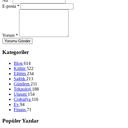
Ad
*
E-posta
*
Yorum
*
Yorumu Gönder
Kategoriler
Blog
614
Kültür
522
Eğitim
234
Sağlık
213
Gündem
211
Teknoloji
188
Ulaşım
154
Coğrafya
116
Ev
94
Finans
71
Popüler Yazılar