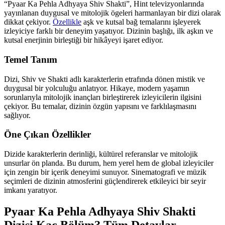
“Pyaar Ka Pehla Adhyaya Shiv Shakti”, Hint televizyonlarında
yayınlanan duygusal ve mitolojik ögeleri harmanlayan bir dizi olarak
dikkat çekiyor.
Özellikle
aşk ve kutsal bağ temalarını işleyerek
izleyiciye farklı bir deneyim yaşatıyor. Dizinin başlığı, ilk aşkın ve
kutsal enerjinin birleştiği bir hikâyeyi işaret ediyor.
Temel Tanım
Dizi, Shiv ve Shakti adlı karakterlerin etrafında dönen mistik ve
duygusal bir yolculuğu anlatıyor. Hikaye, modern yaşamın
sorunlarıyla mitolojik inançları birleştirerek izleyicilerin ilgisini
çekiyor. Bu temalar, dizinin özgün yapısını ve farklılaşmasını
sağlıyor.
Öne Çıkan Özellikler
Dizide karakterlerin derinliği, kültürel referanslar ve mitolojik
unsurlar ön planda. Bu durum, hem yerel hem de global izleyiciler
için zengin bir içerik deneyimi sunuyor. Sinematografi ve müzik
seçimleri de dizinin atmosferini güçlendirerek etkileyici bir seyir
imkanı yaratıyor.
Pyaar Ka Pehla Adhyaya Shiv Shakti
Dizisi Kaç Bölüm? Tüm Detaylar