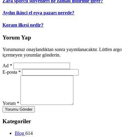
Zara sporcu sütyenleri ne zaman indirime girer?
Aydın ikinci el eşya pazarı nerede?
Koram ilkesi nedir?
Yorum Yap
Yorumunuz onaylandıktan sonra yayımlanacaktır. Lütfen argo
içermeyen yorumlar gönderin.
Ad
*
E-posta
*
Yorum
*
Yorumu Gönder
Kategoriler
Blog
614