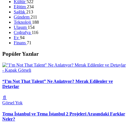
Kültür
522
Eğitim
234
Sağlık
213
Gündem
211
Teknoloji
188
Ulaşım
154
Coğrafya
116
Ev
94
Finans
71
Popüler Yazılar
“I’m Not That Talent” Ne Anlatıyor? Merak Edilenler ve
Detaylar
📄
Görsel Yok
Tema İstanbul ve Tema İstanbul 2 Projeleri Arasındaki Farklar
Neler?