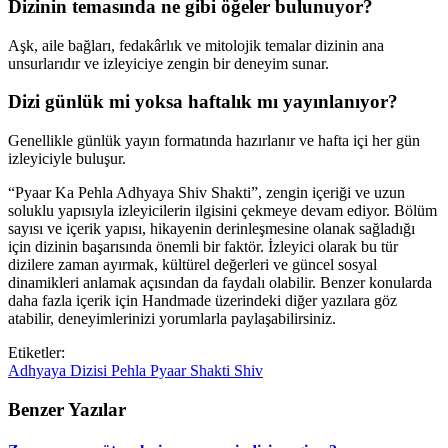
Dizinin temasında ne gibi öğeler bulunuyor?
Aşk, aile bağları, fedakârlık ve mitolojik temalar dizinin ana
unsurlarıdır ve izleyiciye zengin bir deneyim sunar.
Dizi günlük mi yoksa haftalık mı yayınlanıyor?
Genellikle günlük yayın formatında hazırlanır ve hafta içi her gün
izleyiciyle buluşur.
“Pyaar Ka Pehla Adhyaya Shiv Shakti”, zengin içeriği ve uzun
soluklu yapısıyla izleyicilerin ilgisini çekmeye devam ediyor. Bölüm
sayısı ve içerik yapısı, hikayenin derinleşmesine olanak sağladığı
için dizinin başarısında önemli bir faktör. İzleyici olarak bu tür
dizilere zaman ayırmak, kültürel değerleri ve güncel sosyal
dinamikleri anlamak açısından da faydalı olabilir. Benzer konularda
daha fazla içerik için Handmade üzerindeki diğer yazılara göz
atabilir, deneyimlerinizi yorumlarla paylaşabilirsiniz.
Etiketler:
Adhyaya
Dizisi
Pehla
Pyaar
Shakti
Shiv
Benzer Yazılar