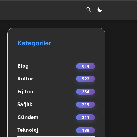
Kategoriler
Blog
614
Kültür
522
Eğitim
234
Sağlık
213
Gündem
211
Teknoloji
188