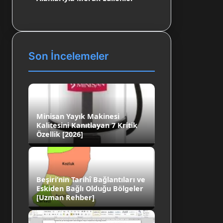
Son İncelemeler
Minisan Yayık Makinesi
Kalitesini Kanıtlayan 7 Kritik
Özellik [2026]
Beşiri’nin Tarihî Bağlantıları ve
Eskiden Bağlı Olduğu Bölgeler
[Uzman Rehber]