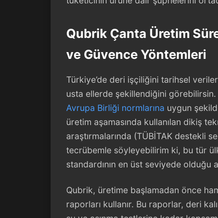
tüketicinin ürüne dair şüphelerini ortad
Qubrik Çanta Üretim Sür
ve Güvence Yöntemleri
Türkiye’de deri işçiliğini tarihsel veri
usta ellerde şekillendiğini görebilirsin
Avrupa Birliği normlarına
uygun şekilde 
üretim aşamasında kullanılan dikiş tekn
araştırmalarında (TÜBİTAK destekli sek
tecrübemle söyleyebilirim ki, bu tür ülk
standardının en üst seviyede olduğu al
Qubrik, üretime başlamadan önce hamm
raporları kullanır. Bu raporlar, deri k