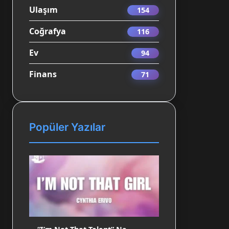
Ulaşım
154
Coğrafya
116
Ev
94
Finans
71
Popüler Yazılar