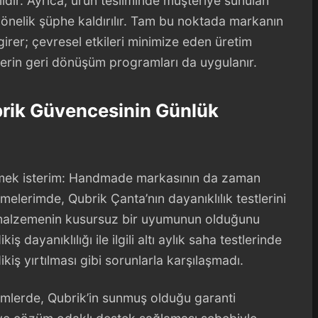
ıdır. Ayrıca, ürün tesliminde müşteriye sunulan
yönelik şüphe kaldırılır. Tam bu noktada markanın
 girer; çevresel etkileri minimize eden üretim
ünlerin geri dönüşüm programları da uygulanır.
brik Güvencesinin Günlük
mek isterim: Handmade markasının da zaman
şmelerimde, Qubrik Çanta’nın dayanıklılık testlerini
ve malzemenin kusursuz bir uyumunun olduğunu
ş dayanıklılığı ile ilgili altı aylık saha testlerinde
iş yırtılması gibi sorunlarla karşılaşmadı.
irimlerde, Qubrik’in sunmuş olduğu garanti