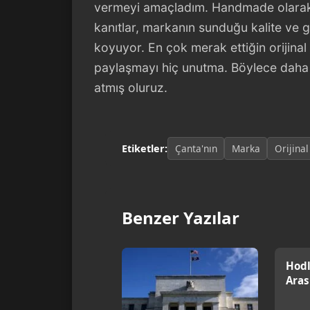
vermeyi amaçladım. Handmade olarak 
kanıtlar, markanın sunduğu kalite ve
koyuyor. En çok merak ettiğin orijina
paylaşmayı hiç unutma. Böylece daha sağ
atmış oluruz.
Etiketler:
Çanta'nın
Marka
Orijinal
Benzer Yazılar
Hodl
Aras
Doğr
[202