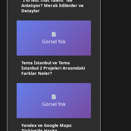
“I’m Not That Talent” Ne
Anlatıyor? Merak Edilenler ve
Detaylar
Görsel Yok
Tema İstanbul ve Tema
İstanbul 2 Projeleri Arasındaki
Farklar Neler?
Görsel Yok
Yandex ve Google Maps:
Türkiye’de Harita