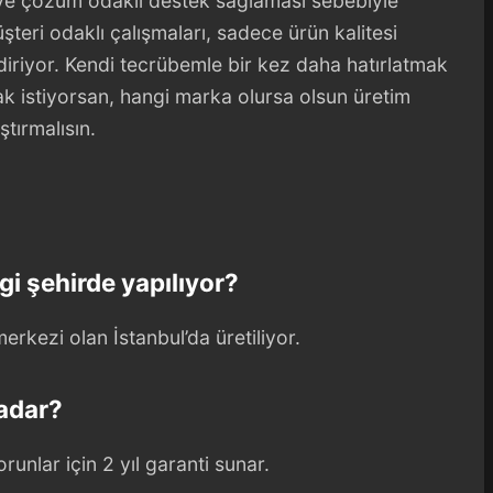
ı ve çözüm odaklı destek sağlaması sebebiyle
şteri odaklı çalışmaları, sadece ürün kalitesi
iriyor. Kendi tecrübemle bir kez daha hatırlatmak
ak istiyorsan, hangi marka olursa olsun üretim
ştırmalısın.
gi şehirde yapılıyor?
merkezi olan İstanbul’da üretiliyor.
kadar?
unlar için 2 yıl garanti sunar.