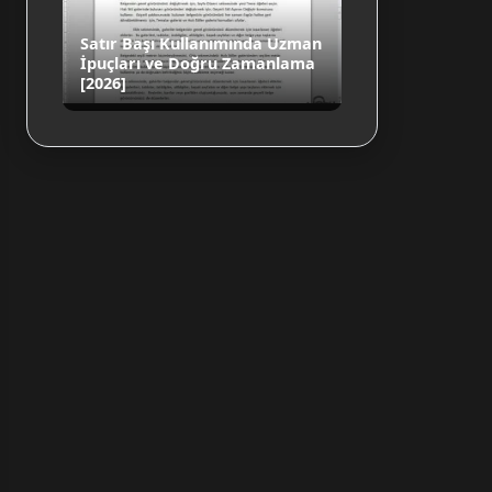
Satır Başı Kullanımında Uzman
İpuçları ve Doğru Zamanlama
[2026]