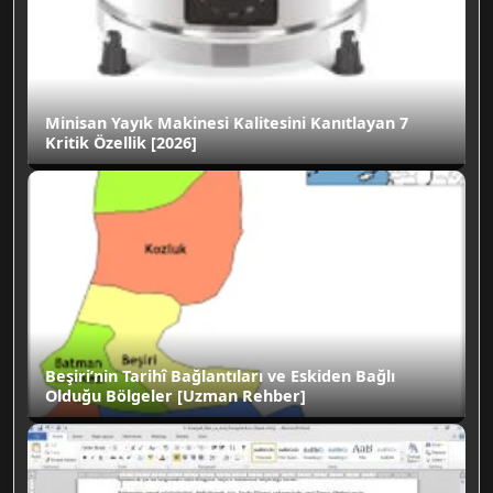
Minisan Yayık Makinesi Kalitesini Kanıtlayan 7
Kritik Özellik [2026]
Beşiri’nin Tarihî Bağlantıları ve Eskiden Bağlı
Olduğu Bölgeler [Uzman Rehber]