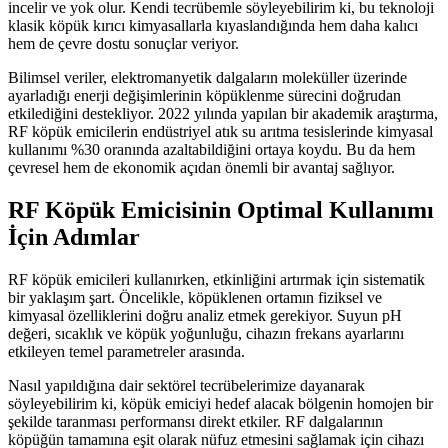
incelir ve yok olur. Kendi tecrübemle söyleyebilirim ki, bu teknoloji
klasik köpük kırıcı kimyasallarla kıyaslandığında hem daha kalıcı
hem de çevre dostu sonuçlar veriyor.
Bilimsel veriler, elektromanyetik dalgaların moleküller üzerinde
ayarladığı enerji değişimlerinin köpüklenme sürecini doğrudan
etkilediğini destekliyor. 2022 yılında yapılan bir akademik araştırma,
RF köpük emicilerin endüstriyel atık su arıtma tesislerinde kimyasal
kullanımı %30 oranında azaltabildiğini ortaya koydu. Bu da hem
çevresel hem de ekonomik açıdan önemli bir avantaj sağlıyor.
RF Köpük Emicisinin Optimal Kullanımı
İçin Adımlar
RF köpük emicileri kullanırken, etkinliğini artırmak için sistematik
bir yaklaşım şart. Öncelikle, köpüklenen ortamın fiziksel ve
kimyasal özelliklerini doğru analiz etmek gerekiyor. Suyun pH
değeri, sıcaklık ve köpük yoğunluğu, cihazın frekans ayarlarını
etkileyen temel parametreler arasında.
Nasıl yapıldığına dair sektörel tecrübelerimize dayanarak
söyleyebilirim ki, köpük emiciyi hedef alacak bölgenin homojen bir
şekilde taranması performansı direkt etkiler. RF dalgalarının
köpüğün tamamına eşit olarak nüfuz etmesini sağlamak için cihazı