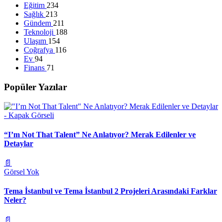
Eğitim
234
Sağlık
213
Gündem
211
Teknoloji
188
Ulaşım
154
Coğrafya
116
Ev
94
Finans
71
Popüler Yazılar
“I’m Not That Talent” Ne Anlatıyor? Merak Edilenler ve
Detaylar
📄
Görsel Yok
Tema İstanbul ve Tema İstanbul 2 Projeleri Arasındaki Farklar
Neler?
📄