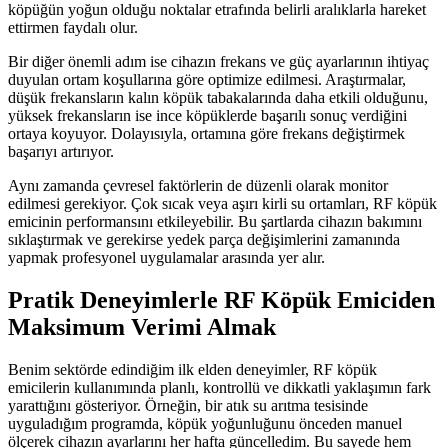
köpüğün yoğun olduğu noktalar etrafında belirli aralıklarla hareket
ettirmen faydalı olur.
Bir diğer önemli adım ise cihazın frekans ve güç ayarlarının ihtiyaç
duyulan ortam koşullarına göre optimize edilmesi. Araştırmalar,
düşük frekansların kalın köpük tabakalarında daha etkili olduğunu,
yüksek frekansların ise ince köpüklerde başarılı sonuç verdiğini
ortaya koyuyor. Dolayısıyla, ortamına göre frekans değiştirmek
başarıyı artırıyor.
Aynı zamanda çevresel faktörlerin de düzenli olarak monitor
edilmesi gerekiyor. Çok sıcak veya aşırı kirli su ortamları, RF köpük
emicinin performansını etkileyebilir. Bu şartlarda cihazın bakımını
sıklaştırmak ve gerekirse yedek parça değişimlerini zamanında
yapmak profesyonel uygulamalar arasında yer alır.
Pratik Deneyimlerle RF Köpük Emiciden
Maksimum Verimi Almak
Benim sektörde edindiğim ilk elden deneyimler, RF köpük
emicilerin kullanımında planlı, kontrollü ve dikkatli yaklaşımın fark
yarattığını gösteriyor. Örneğin, bir atık su arıtma tesisinde
uyguladığım programda, köpük yoğunluğunu önceden manuel
ölçerek cihazın ayarlarını her hafta güncelledim. Bu sayede hem