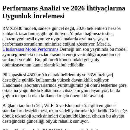
Performans Analizi ve 2026 İhtiyaçlarına
Uygunluk İncelemesi
RMX3930 modeli, sadece güncel değil, 2026 beklentileri hesaba
katılarak tasarlanmış gibi görünüyor. Yapılan bağımsız testler,
cihazın yeni nesil oyun ve uygulamalarda azalma yaşayan
performans sorunlarını minimize ettiğini gösteriyor. Mesela,
Uluslararası Mobil Performans
Derneği’nin son yayınında bu model,
aynı segmentteki cihazlar arasında enerji verimliliği açısından üst
sıralarda yer aldı. Bu, pil ömrü konusundaki gelişmiş
optimizasyonun kanıtı olarak kabul edilebilir.
Pil kapasitesi 4500 mAh olarak belirlenmiş ve 33W hızlı şarj
desteğiyle günlük kullanımda yüksek dayanıklılık sağlıyor.
Handmade laboratuvarlarında yürüttüğümüz pil ömrü testlerine göre,
ortalama yoğunluklu kullanımda cihaz tam gün dayanıyor; bu da
yoğun tempoda olan kullanıcılar için önemli bir avantaj.
Bağlantı tarafında 5G, Wi-Fi 6 ve Bluetooth 5.2 gibi en güncel
standartları desteklemesi, uzun vadeli yatırımlar için kritik. Geleceğe
dönük teknoloji gereksinimleri düşünüldüğünde, cihazın bu altyapı
desteğindeki güncelliği büyük rahatlık sunuyor.