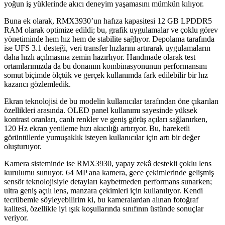
yoğun iş yüklerinde akıcı deneyim yaşamasını mümkün kılıyor.
Buna ek olarak, RMX3930’un hafıza kapasitesi 12 GB LPDDR5
RAM olarak optimize edildi; bu, grafik uygulamalar ve çoklu görev
yönetiminde hem hız hem de stabilite sağlıyor. Depolama tarafında
ise UFS 3.1 desteği, veri transfer hızlarını artırarak uygulamaların
daha hızlı açılmasına zemin hazırlıyor. Handmade olarak test
ortamlarımızda da bu donanım kombinasyonunun performansını
somut biçimde ölçtük ve gerçek kullanımda fark edilebilir bir hız
kazancı gözlemledik.
Ekran teknolojisi de bu modelin kullanıcılar tarafından öne çıkarılan
özellikleri arasında. OLED panel kullanımı sayesinde yüksek
kontrast oranları, canlı renkler ve geniş görüş açıları sağlanırken,
120 Hz ekran yenileme hızı akıcılığı artırıyor. Bu, hareketli
görüntülerde yumuşaklık isteyen kullanıcılar için artı bir değer
oluşturuyor.
Kamera sisteminde ise RMX3930, yapay zekâ destekli çoklu lens
kurulumu sunuyor. 64 MP ana kamera, gece çekimlerinde gelişmiş
sensör teknolojisiyle detayları kaybetmeden performans sunarken;
ultra geniş açılı lens, manzara çekimleri için kullanılıyor. Kendi
tecrübemle söyleyebilirim ki, bu kameralardan alınan fotoğraf
kalitesi, özellikle iyi ışık koşullarında sınıfının üstünde sonuçlar
veriyor.