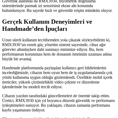
Güvenlik alanında da RMX3930, biyometrik doğrulama
sistemlerinde parmak izi sensörünü ekran altı konumda
bulunduruyor. Bu sayede hızlı ve güvenilir erişim mümkün oluyor.
Gerçek Kullanım Deneyimleri ve
Handmade’den İpuçları
Uzun süreli kullanım tecrübemden yola çıkarak söyleyebilirim ki,
RMX3930’un esnek güç yönetim sistemi sayesinde, cihaz ağır
görevler altındayken dahi ısınmayı minimize ediyor. Bu, hem
performansın korunması hem de donanım ömrünün uzaması adına
büyük bir avantaj.
Handmade platformunda paylaşılan kullanıcı geri bildirimlerini
incelediğimizde, cihazın hem oyun hem de iş uygulamalarında çok
yönlü kullanıma uygun olduğu gözlemlendi. Özellikle mobil içerik
üreticiler, yüksek çözünürlüklü video çekimi ve düzenleme
işlemlerinde bu modeli tercih ediyor.
Cihazın yazılım tarafındaki güncellemeleri de önemle takip ettim.
Üretici, RMX3930 için yıl boyunca düzenli güvenlik ve performans
iyileştirmeleri sunuyor. Bu yaklaşım, cihazın zamanla performans
kaybı yaşamasını önlüyor.