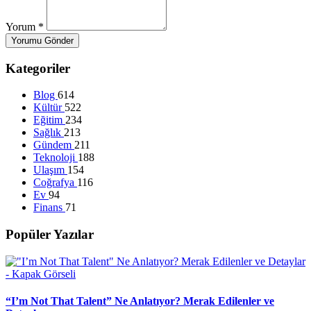
Yorum
*
Yorumu Gönder
Kategoriler
Blog
614
Kültür
522
Eğitim
234
Sağlık
213
Gündem
211
Teknoloji
188
Ulaşım
154
Coğrafya
116
Ev
94
Finans
71
Popüler Yazılar
“I’m Not That Talent” Ne Anlatıyor? Merak Edilenler ve