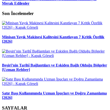
Merak Edilenler
Son İncelemeler
Minisan Yayık Makinesi Kalitesini Kanıtlayan 7 Kritik Özellik
[2026]
Beşiri’nin Tarihî Bağlantıları ve Eskiden Bağlı Olduğu Bölgeler
[Uzman Rehber]
Satır Başı Kullanımında Uzman İpuçları ve Doğru Zamanlama
[2026]
SAYFALAR