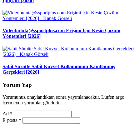
İpuçları [2026]
Videobuluta@ssportplus.com Erişimi İçin Kesin Çözüm
Yöntemleri [2026]
Sabit Süratte Sabit Kuvvet Kullanımının Kanıtlanmış
Gerçekleri [2026]
Yorum Yap
Yorumunuz onaylandıktan sonra yayımlanacaktır. Lütfen argo
içermeyen yorumlar gönderin.
Ad
*
E-posta
*