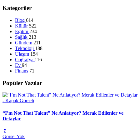
Kategoriler
Blog
614
Kültür
522
Eğitim
234
Sağlık
213
Gündem
211
Teknoloji
188
Ulaşım
154
Coğrafya
116
Ev
94
Finans
71
Popüler Yazılar
“I’m Not That Talent” Ne Anlatıyor? Merak Edilenler ve
Detaylar
📄
Görsel Yok