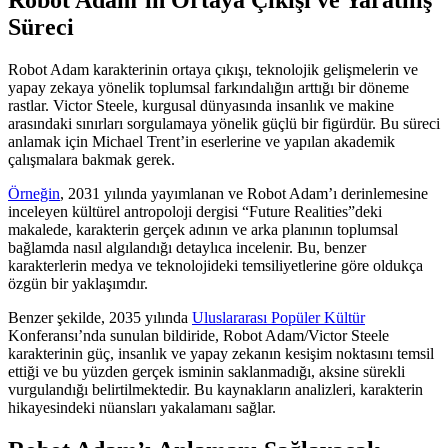
Süreci
Robot Adam karakterinin ortaya çıkışı, teknolojik gelişmelerin ve
yapay zekaya yönelik toplumsal farkındalığın arttığı bir döneme
rastlar. Victor Steele, kurgusal dünyasında insanlık ve makine
arasındaki sınırları sorgulamaya yönelik güçlü bir figürdür. Bu süreci
anlamak için Michael Trent’in eserlerine ve yapılan akademik
çalışmalara bakmak gerek.
Örneğin
, 2031 yılında yayımlanan ve Robot Adam’ı derinlemesine
inceleyen kültürel antropoloji dergisi “Future Realities”deki
makalede, karakterin gerçek adının ve arka planının toplumsal
bağlamda nasıl algılandığı detaylıca incelenir. Bu, benzer
karakterlerin medya ve teknolojideki temsiliyetlerine göre oldukça
özgün bir yaklaşımdır.
Benzer şekilde, 2035 yılında
Uluslararası Popüler Kültür
Konferansı’nda sunulan bildiride, Robot Adam/Victor Steele
karakterinin güç, insanlık ve yapay zekanın kesişim noktasını temsil
ettiği ve bu yüzden gerçek isminin saklanmadığı, aksine sürekli
vurgulandığı belirtilmektedir. Bu kaynakların analizleri, karakterin
hikayesindeki nüansları yakalamanı sağlar.