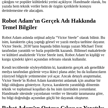
çıktığını ve popüler kültürdeki yerini açıklıyor. Handmade olarak, bu
yazıda hem teknik veriler hem de özgün içeriklerle konuyu
derinlemesine ele alacağım.
Robot Adam’ın Gerçek Adı Hakkında
Temel Bilgiler
Robot Adam aslında orijinal adıyla “Victor Steele” olarak bilinir. Bu
isim, karakterin çıkış yaptığı görsel ve yazılı medya tarihine dayanır.
Victor Steele, 2030’ların başında bilim kurgu yazarı Michael Trent
tarafından yaratıldı ve hızla popülerlik kazandı. Bilimsel makalelerde
ve kültürel analizlerde Victor Steele ismi, Robot Adam’ın kişiliği ve
kurgu içindeki işlevi açısından referans olarak kullanılır.
Kendi tecrübemle söyleyebilirim ki, karakterin gerçek adı genellikle
medya tarafından gizlenir veya ikinci plana atılır; bu da kullanıcıların
yüzeysel bilgiyle yetinmesine yol açar. Ancak detaylı araştırmalar,
Victor Steele’in Robot Adam karakterini anlamak için anahtar bir
bilgi olduğunu gösteriyor. Ayrıca, karakterin yaratıldığı dönemin
teknik ve toplumsal koşulları da bu isim üzerinden yorumlanır.
Handmade sitesinde yayınlanan veriler ve literatür taramasına göre,
bu bilgi doğruluğu açısından güçlü bir dayanak oluşturur.
Robot Adam’ın Ortaya Çıkışı ve Yaratılış