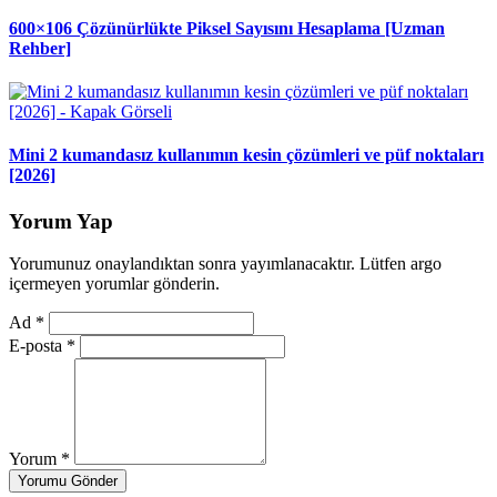
600×106 Çözünürlükte Piksel Sayısını Hesaplama [Uzman
Rehber]
Mini 2 kumandasız kullanımın kesin çözümleri ve püf noktaları
[2026]
Yorum Yap
Yorumunuz onaylandıktan sonra yayımlanacaktır. Lütfen argo
içermeyen yorumlar gönderin.
Ad
*
E-posta
*
Yorum
*
Yorumu Gönder