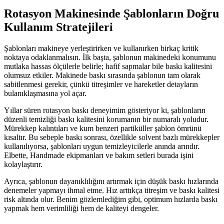
Rotasyon Makinesinde Şablonların Doğru
Kullanım Stratejileri
Şablonları makineye yerleştirirken ve kullanırken birkaç kritik
noktaya odaklanmalısın. İlk başta, şablonun makinedeki konumunu
mutlaka hassas ölçülerle belirle; hafif sapmalar bile baskı kalitesini
olumsuz etkiler. Makinede baskı sırasında şablonun tam olarak
sabitlenmesi gerekir, çünkü titreşimler ve hareketler detayların
bulanıklaşmasına yol açar.
Yıllar süren rotasyon baskı deneyimim gösteriyor ki, şablonların
düzenli temizliği baskı kalitesini korumanın bir numaralı yoludur.
Mürekkep kalıntıları ve kum benzeri partiküller şablon ömrünü
kısaltır. Bu sebeple baskı sonrası, özellikle solvent bazlı mürekkepler
kullanılıyorsa, şablonları uygun temizleyicilerle anında arındır.
Elbette, Handmade ekipmanları ve bakım setleri burada işini
kolaylaştırır.
Ayrıca, şablonun dayanıklılığını artırmak için düşük baskı hızlarında
denemeler yapmayı ihmal etme. Hız arttıkça titreşim ve baskı kalitesi
risk altında olur. Benim gözlemlediğim gibi, optimum hızlarda baskı
yapmak hem verimliliği hem de kaliteyi dengeler.