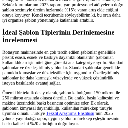
Sektör kurumlarının 2023 raporu, yarı profesyonel atölyelerin doğru
şablon seçimiyle üretim hızlarında %15’e varan artış elde ettiğini
ortaya koyuyor. Kendi tecrübemle söyleyebilirim ki, bu oran daha
iyi organize şablon yönetimiyle katlanarak artabilir.
İdeal Şablon Tiplerinin Derinlemesine
İncelenmesi
Rotasyon makinesinde en çok tercih edilen şablonlar genellikle
plastik esaslı, esnek ve baskıya dayanıklı olanlardır. Şablonlar,
kullanıldıkları işin niteliğine göre iki ana kategoriye ayrılır: Standart
şablonlar ve özelleştirilmiş şablonlar. Standart şablonlar genellikle
pamuklu kumaşlar ve düz tekstiller için uygundur. Özelleştirilmiş
şablonlar ise daha karmaşık yüzeylerde ve yüksek çözünürlük
isteyen baskılarda avantaj sağlar.
Önemli bir teknik detay olarak, şablon kalınlığının 150 mikron ile
250 mikron arasında olması önerilir. Bu aralık, baskı kalitesini ve
makine üzerindeki baskı basıncını optimize eder. Ek olarak,
şablonun kimyasal dayanıklılığı, kullanılan mürekkep türüyle
uyumlu olmalı. Türkiye
Tekstil Araştırma Enstitüsü
’nün 2025
yılında yayınladığı rapor, uygun şablon-mürekkep eşleştirmesinin
baskı kalitesini %20 artırdığını doğruluyor.