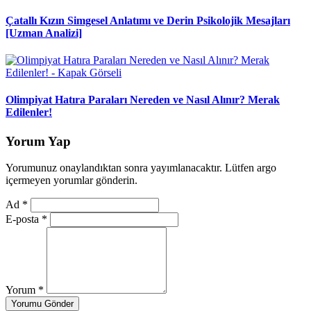
Çatallı Kızın Simgesel Anlatımı ve Derin Psikolojik Mesajları
[Uzman Analizi]
Olimpiyat Hatıra Paraları Nereden ve Nasıl Alınır? Merak
Edilenler!
Yorum Yap
Yorumunuz onaylandıktan sonra yayımlanacaktır. Lütfen argo
içermeyen yorumlar gönderin.
Ad
*
E-posta
*
Yorum
*
Yorumu Gönder