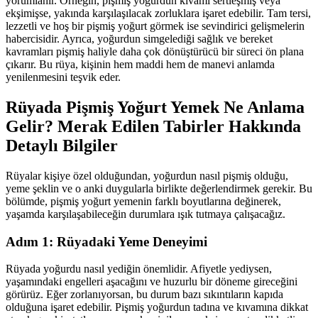
yorumlanır. Örneğin, pişmiş yoğurdun kıvamı sertleşmiş veya
ekşimişse, yakında karşılaşılacak zorluklara işaret edebilir. Tam tersi,
lezzetli ve hoş bir pişmiş yoğurt görmek ise sevindirici gelişmelerin
habercisidir. Ayrıca, yoğurdun simgelediği sağlık ve bereket
kavramları pişmiş haliyle daha çok dönüştürücü bir süreci ön plana
çıkarır. Bu rüya, kişinin hem maddi hem de manevi anlamda
yenilenmesini teşvik eder.
Rüyada Pişmiş Yoğurt Yemek Ne Anlama
Gelir? Merak Edilen Tabirler Hakkında
Detaylı Bilgiler
Rüyalar kişiye özel olduğundan, yoğurdun nasıl pişmiş olduğu,
yeme şeklin ve o anki duygularla birlikte değerlendirmek gerekir. Bu
bölümde, pişmiş yoğurt yemenin farklı boyutlarına değinerek,
yaşamda karşılaşabileceğin durumlara ışık tutmaya çalışacağız.
Adım 1: Rüyadaki Yeme Deneyimi
Rüyada yoğurdu nasıl yediğin önemlidir. Afiyetle yediysen,
yaşamındaki engelleri aşacağını ve huzurlu bir döneme gireceğini
görürüz. Eğer zorlanıyorsan, bu durum bazı sıkıntıların kapıda
olduğuna işaret edebilir. Pişmiş yoğurdun tadına ve kıvamına dikkat