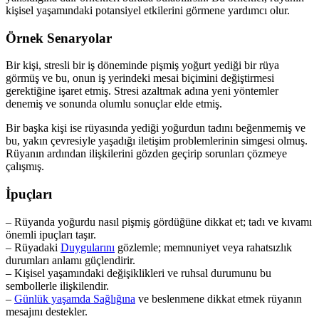
kişisel yaşamındaki potansiyel etkilerini görmene yardımcı olur.
Örnek Senaryolar
Bir kişi, stresli bir iş döneminde pişmiş yoğurt yediği bir rüya
görmüş ve bu, onun iş yerindeki mesai biçimini değiştirmesi
gerektiğine işaret etmiş. Stresi azaltmak adına yeni yöntemler
denemiş ve sonunda olumlu sonuçlar elde etmiş.
Bir başka kişi ise rüyasında yediği yoğurdun tadını beğenmemiş ve
bu, yakın çevresiyle yaşadığı iletişim problemlerinin simgesi olmuş.
Rüyanın ardından ilişkilerini gözden geçirip sorunları çözmeye
çalışmış.
İpuçları
– Rüyanda yoğurdu nasıl pişmiş gördüğüne dikkat et; tadı ve kıvamı
önemli ipuçları taşır.
– Rüyadaki
Duygularını
gözlemle; memnuniyet veya rahatsızlık
durumları anlamı güçlendirir.
– Kişisel yaşamındaki değişiklikleri ve ruhsal durumunu bu
sembollerle ilişkilendir.
–
Günlük yaşamda Sağlığına
ve beslenmene dikkat etmek rüyanın
mesajını destekler.