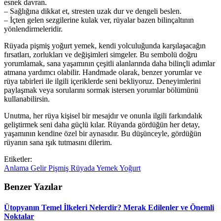
esnek davran.
– Sağlığına dikkat et, stresten uzak dur ve dengeli beslen.
– İçten gelen sezgilerine kulak ver, rüyalar bazen bilinçaltının
yönlendirmeleridir.
Rüyada pişmiş yoğurt yemek, kendi yolculuğunda karşılaşacağın
fırsatları, zorlukları ve değişimleri simgeler. Bu sembolü doğru
yorumlamak, sana yaşamının çeşitli alanlarında daha bilinçli adımlar
atmana yardımcı olabilir. Handmade olarak, benzer yorumlar ve
rüya tabirleri ile ilgili içeriklerde seni bekliyoruz. Deneyimlerini
paylaşmak veya sorularını sormak istersen yorumlar bölümünü
kullanabilirsin.
Unutma, her rüya kişisel bir mesajdır ve onunla ilgili farkındalık
geliştirmek seni daha güçlü kılar. Rüyanda gördüğün her detay,
yaşamının kendine özel bir aynasıdır. Bu düşünceyle, gördüğün
rüyanın sana ışık tutmasını dilerim.
Etiketler:
Anlama
Gelir
Pişmiş
Rüyada
Yemek
Yoğurt
Benzer Yazılar
Ütopyanın Temel İlkeleri Nelerdir? Merak Edilenler ve Önemli
Noktalar