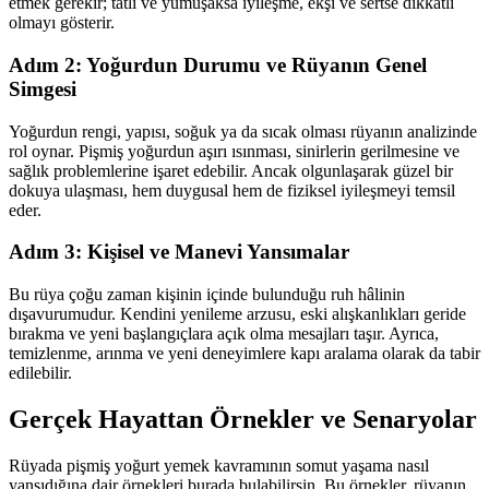
etmek gerekir; tatlı ve yumuşaksa iyileşme, ekşi ve sertse dikkatli
olmayı gösterir.
Adım 2: Yoğurdun Durumu ve Rüyanın Genel
Simgesi
Yoğurdun rengi, yapısı, soğuk ya da sıcak olması rüyanın analizinde
rol oynar. Pişmiş yoğurdun aşırı ısınması, sinirlerin gerilmesine ve
sağlık problemlerine işaret edebilir. Ancak olgunlaşarak güzel bir
dokuya ulaşması, hem duygusal hem de fiziksel iyileşmeyi temsil
eder.
Adım 3: Kişisel ve Manevi Yansımalar
Bu rüya çoğu zaman kişinin içinde bulunduğu ruh hâlinin
dışavurumudur. Kendini yenileme arzusu, eski alışkanlıkları geride
bırakma ve yeni başlangıçlara açık olma mesajları taşır. Ayrıca,
temizlenme, arınma ve yeni deneyimlere kapı aralama olarak da tabir
edilebilir.
Gerçek Hayattan Örnekler ve Senaryolar
Rüyada pişmiş yoğurt yemek kavramının somut yaşama nasıl
yansıdığına dair örnekleri burada bulabilirsin. Bu örnekler, rüyanın