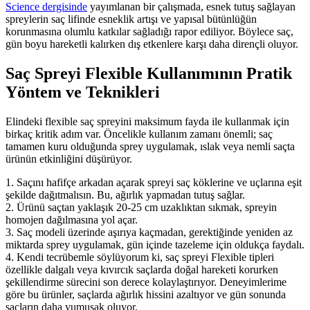
Science dergisinde
yayımlanan bir çalışmada, esnek tutuş sağlayan
spreylerin saç lifinde esneklik artışı ve yapısal bütünlüğün
korunmasına olumlu katkılar sağladığı rapor ediliyor. Böylece saç,
gün boyu hareketli kalırken dış etkenlere karşı daha dirençli oluyor.
Saç Spreyi Flexible Kullanımının Pratik
Yöntem ve Teknikleri
Elindeki flexible saç spreyini maksimum fayda ile kullanmak için
birkaç kritik adım var. Öncelikle kullanım zamanı önemli; saç
tamamen kuru olduğunda sprey uygulamak, ıslak veya nemli saçta
ürünün etkinliğini düşürüyor.
1. Saçını hafifçe arkadan açarak spreyi saç köklerine ve uçlarına eşit
şekilde dağıtmalısın. Bu, ağırlık yapmadan tutuş sağlar.
2. Ürünü saçtan yaklaşık 20-25 cm uzaklıktan sıkmak, spreyin
homojen dağılmasına yol açar.
3. Saç modeli üzerinde aşırıya kaçmadan, gerektiğinde yeniden az
miktarda sprey uygulamak, gün içinde tazeleme için oldukça faydalı.
4. Kendi tecrübemle söylüyorum ki, saç spreyi Flexible tipleri
özellikle dalgalı veya kıvırcık saçlarda doğal hareketi korurken
şekillendirme sürecini son derece kolaylaştırıyor. Deneyimlerime
göre bu ürünler, saçlarda ağırlık hissini azaltıyor ve gün sonunda
saçların daha yumuşak oluyor.