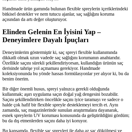
Handmade ürün gamında bulunan flexible spreylerin içeriklerindeki
bitkisel destekler ve nem tutucu ajanlar, saç sağlığını koruma
açısından da artı değer oluşturuyor.
Elinden Gelenin En İyisini Yap –
Deneyimlere Dayalı İpuçları
Deneyimlerim göstermiştir ki, saç spreyi flexible kullanımında
dikkatli olmak uzun vadede saç sağlığını korumanın anahtarıdır.
Özellikle saçını sürekli şekillendiriyorsan, kullandığın ürünün saç
derisinde tahrişe yol açmaması gerekiyor. Handmade
koleksiyonunda bu yönde hassas formülasyonlar yer alıyor ki, bu da
benim önerim.
Bir diğer önemli husus, spreyi yalnızca gerekli olduğunda
kullanmak; aşırı uygulama saçın doğal yağ dengesini bozabilir.
Saçını şekillendirirken öncelikle saçını iyice taramayı ve sadece o
halde çok hafif bir flexible spreyle desteklemeyi tercih et. Aynı
zamanda, saç magazinlerinde sunulan araştırmalara dayanarak,
esnek spreylerin UV koruması konusunda da geliştirildiğini gördüm;
bu da dış etmenlerden saçını daha iyi koruyor.
Bu kapsamda, flexible saç spreyleri ile daha az saç dökülmesi ve