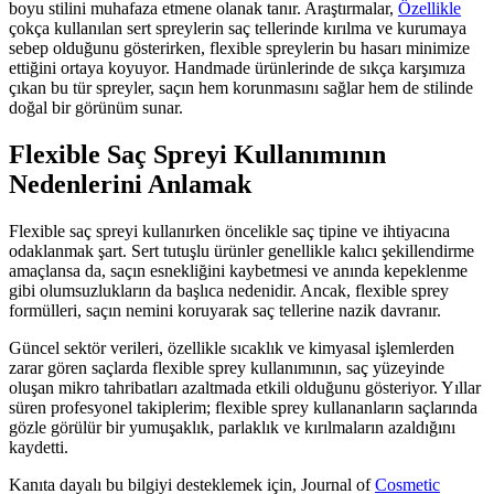
boyu stilini muhafaza etmene olanak tanır. Araştırmalar,
Özellikle
çokça kullanılan sert spreylerin saç tellerinde kırılma ve kurumaya
sebep olduğunu gösterirken, flexible spreylerin bu hasarı minimize
ettiğini ortaya koyuyor. Handmade ürünlerinde de sıkça karşımıza
çıkan bu tür spreyler, saçın hem korunmasını sağlar hem de stilinde
doğal bir görünüm sunar.
Flexible Saç Spreyi Kullanımının
Nedenlerini Anlamak
Flexible saç spreyi kullanırken öncelikle saç tipine ve ihtiyacına
odaklanmak şart. Sert tutuşlu ürünler genellikle kalıcı şekillendirme
amaçlansa da, saçın esnekliğini kaybetmesi ve anında kepeklenme
gibi olumsuzlukların da başlıca nedenidir. Ancak, flexible sprey
formülleri, saçın nemini koruyarak saç tellerine nazik davranır.
Güncel sektör verileri, özellikle sıcaklık ve kimyasal işlemlerden
zarar gören saçlarda flexible sprey kullanımının, saç yüzeyinde
oluşan mikro tahribatları azaltmada etkili olduğunu gösteriyor. Yıllar
süren profesyonel takiplerim; flexible sprey kullananların saçlarında
gözle görülür bir yumuşaklık, parlaklık ve kırılmaların azaldığını
kaydetti.
Kanıta dayalı bu bilgiyi desteklemek için, Journal of
Cosmetic