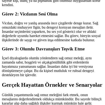
sayede kişi, utanç ya da pişmanlık gibi olumsuz duygulardan korur
kendini.
Görev 2: Vicdanın Sesi Olma
Vicdan, doğru ve yanlış arasında ince çizgilerde denge kurar. Sağ
omuzdaki muhayyer figür, bu dengeyi koruyan mesajları iletir.
İnsanlar seçimlerini yaparken, bu ses yol gösterici olur ve ahlaki
değerlerle uyumlu hareket etmesini sağlar. Bu görev, bireyin sosyal
ilişkilerinde de saygı ve güven inşa edilmesine katkıda bulunur.
Görev 3: Olumlu Davranışları Teşvik Etme
İçsel diyaloglarda olumlu yönlendiren sağ omuz meleği, aynı
zamanda sabır, hoşgörü ve alçakgönüllülük gibi erdemlerin
hayatımıza yansımasını sağlar. İnsanları daha iyi bir versiyona
dönüştürmeye çalışır. Bu da kişisel mutluluk ve ruhsal dengeyi
destekleyen bir işlevdir.
Gerçek Hayattan Örnekler ve Senaryolar
Günlük yaşantımızda sağ omuz meleğini fark etmek, onun
mesajlarını değerlendirmek oldukça mümkündür. Bu sayede bilinçli
kararlar alıp daha sağlıklı ilişkiler kurmak mümkün hale gelir.