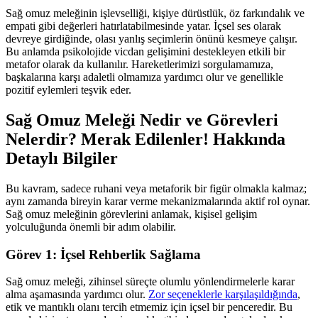
Sağ omuz meleğinin işlevselliği, kişiye dürüstlük, öz farkındalık ve
empati gibi değerleri hatırlatabilmesinde yatar. İçsel ses olarak
devreye girdiğinde, olası yanlış seçimlerin önünü kesmeye çalışır.
Bu anlamda psikolojide vicdan gelişimini destekleyen etkili bir
metafor olarak da kullanılır. Hareketlerimizi sorgulamamıza,
başkalarına karşı adaletli olmamıza yardımcı olur ve genellikle
pozitif eylemleri teşvik eder.
Sağ Omuz Meleği Nedir ve Görevleri
Nelerdir? Merak Edilenler! Hakkında
Detaylı Bilgiler
Bu kavram, sadece ruhani veya metaforik bir figür olmakla kalmaz;
aynı zamanda bireyin karar verme mekanizmalarında aktif rol oynar.
Sağ omuz meleğinin görevlerini anlamak, kişisel gelişim
yolculuğunda önemli bir adım olabilir.
Görev 1: İçsel Rehberlik Sağlama
Sağ omuz meleği, zihinsel süreçte olumlu yönlendirmelerle karar
alma aşamasında yardımcı olur.
Zor seçeneklerle karşılaşıldığında
,
etik ve mantıklı olanı tercih etmemiz için içsel bir penceredir. Bu