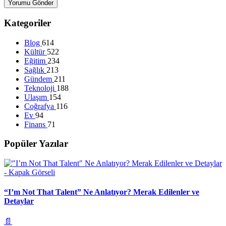
Yorumu Gönder
Kategoriler
Blog
614
Kültür
522
Eğitim
234
Sağlık
213
Gündem
211
Teknoloji
188
Ulaşım
154
Coğrafya
116
Ev
94
Finans
71
Popüler Yazılar
“I’m Not That Talent” Ne Anlatıyor? Merak Edilenler ve
Detaylar
📄