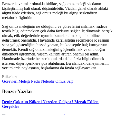
Benzer kavramlar olmakla birlikte, sağ omuz meleği vicdanın
kişileştirilmiş hali olarak düşünülebilir. Vicdan genel olarak ahlaki
algıyı ifade ederken, sağ omuz meleği bu algıyı seslendiren
metaforik figürdür.
Sağ omuz meleğinin ne olduğunu ve görevlerini anlamak, sadece
teorik bilgi edinmekten çok daha fazlasını sağlar. İç dünyanla barışık
olmak, etik değerlerinle uyumlu kararlar almak için bu bilinci
geliştirmek önemlidir. Hayatında karşılaştığın seçimlerde iç sesinin
sana yol gösterdiğini hissediyorsan, bu konseptle bağ kuruyorsun
demektir. Kendi sağ omuz meleğini güçlendirmek ve onu doğru
dinlemeyi öğrenmek, yaşam kaliteni artıran önemli bir adım.
Handmade üzerinde benzer konularda daha fazla bilgi edinmek
istersen, diğer içeriklere göz atabilirsin. Bu alandaki deneyimlerini
yorumlarda paylaşman, başkalarına da fayda sağlayacaktır.
Etiketler:
Görevleri
Meleği
Nedir
Nelerdir
Omuz
Sağ
Benzer Yazılar
Deniz Çakır’ın Kökeni Nereden Geliyor? Merak Edilen
Gerçekler