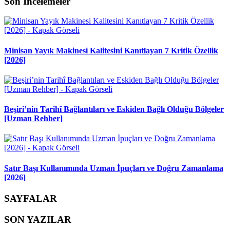
Son İncelemeler
Minisan Yayık Makinesi Kalitesini Kanıtlayan 7 Kritik Özellik
[2026]
Beşiri’nin Tarihî Bağlantıları ve Eskiden Bağlı Olduğu Bölgeler
[Uzman Rehber]
Satır Başı Kullanımında Uzman İpuçları ve Doğru Zamanlama
[2026]
SAYFALAR
SON YAZILAR