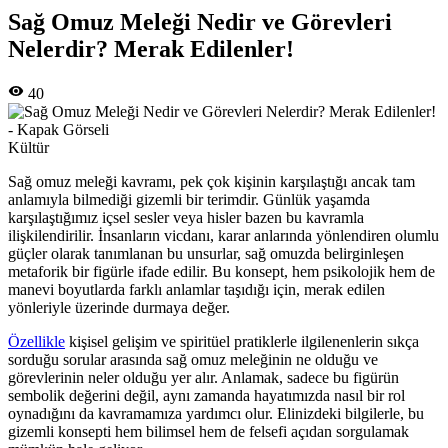
Sağ Omuz Meleği Nedir ve Görevleri
Nelerdir? Merak Edilenler!
40
Kültür
Sağ omuz meleği kavramı, pek çok kişinin karşılaştığı ancak tam
anlamıyla bilmediği gizemli bir terimdir. Günlük yaşamda
karşılaştığımız içsel sesler veya hisler bazen bu kavramla
ilişkilendirilir. İnsanların vicdanı, karar anlarında yönlendiren olumlu
güçler olarak tanımlanan bu unsurlar, sağ omuzda belirginleşen
metaforik bir figürle ifade edilir. Bu konsept, hem psikolojik hem de
manevi boyutlarda farklı anlamlar taşıdığı için, merak edilen
yönleriyle üzerinde durmaya değer.
Özellikle
kişisel gelişim ve spiritüel pratiklerle ilgilenenlerin sıkça
sorduğu sorular arasında sağ omuz meleğinin ne olduğu ve
görevlerinin neler olduğu yer alır. Anlamak, sadece bu figürün
sembolik değerini değil, aynı zamanda hayatımızda nasıl bir rol
oynadığını da kavramamıza yardımcı olur. Elinizdeki bilgilerle, bu
gizemli konsepti hem bilimsel hem de felsefi açıdan sorgulamak