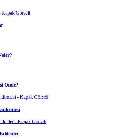
ar
Neler?
isi Önde?
endirmesi
Edilenler