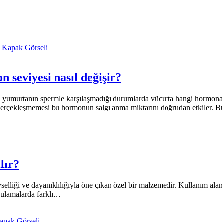
 seviyesi nasıl değişir?
i, yumurtanın spermle karşılaşmadığı durumlarda vücutta hangi hormonal
p gerçekleşmemesi bu hormonun salgılanma miktarını doğrudan etkiler. 
lır?
levselliği ve dayanıklılığıyla öne çıkan özel bir malzemedir. Kullanım alan
uygulamalarda farklı…