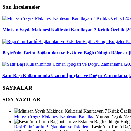
Son İncelemeler
Minisan Yayık Makinesi Kalitesini Kanıtlayan 7 Kritik Özellik [2
Beşiri’nin Tarihî Bağlantıları ve Eskiden Bağlı Olduğu Bölgele
Satır Başı Kullanımında Uzman İpuçları ve Doğru Zamanlama [
SAYFALAR
SON YAZILAR
Minisan Yayık Makinesi Kalitesini Kanıtla...
Minisan Yayık Mak
Beşiri’nin Tarihî Bağlantıları ve Eskiden...
Beşiri’nin Tarihî Bağ