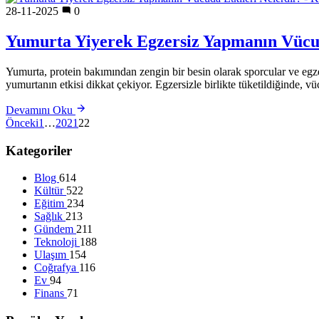
28-11-2025
0
Yumurta Yiyerek Egzersiz Yapmanın Vücud
Yumurta, protein bakımından zengin bir besin olarak sporcular ve egz
yumurtanın etkisi dikkat çekiyor. Egzersizle birlikte tüketildiğinde,
Devamını Oku
Önceki
1
…
20
21
22
Kategoriler
Blog
614
Kültür
522
Eğitim
234
Sağlık
213
Gündem
211
Teknoloji
188
Ulaşım
154
Coğrafya
116
Ev
94
Finans
71