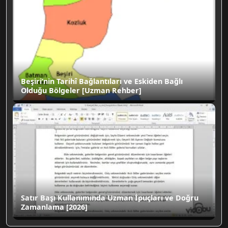
Beşiri’nin Tarihî Bağlantıları ve Eskiden Bağlı
Olduğu Bölgeler [Uzman Rehber]
Satır Başı Kullanımında Uzman İpuçları ve Doğru
Zamanlama [2026]